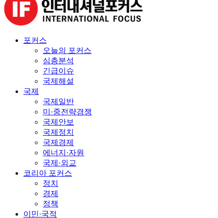
포커스
오늘의 포커스
심층분석
긴급이슈
국제해설
국제
국제일반
미·중전략경쟁
국제안보
국제정치
국제경제
에너지·자원
국제·외교
코리아 포커스
정치
경제
정책
이민·국적