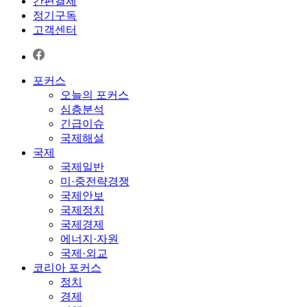
간편결제
정기구독
고객센터
포커스
오늘의 포커스
심층분석
긴급이슈
국제해설
국제
국제일반
미·중전략경쟁
국제안보
국제정치
국제경제
에너지·자원
국제·외교
코리아 포커스
정치
경제