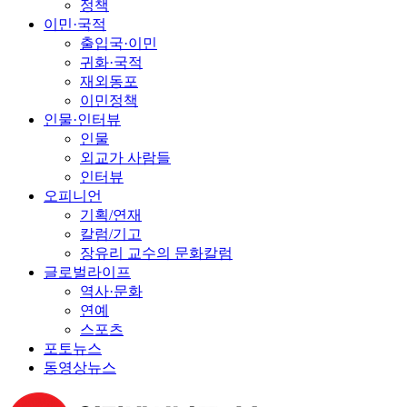
정책
이민·국적
출입국·이민
귀화·국적
재외동포
이민정책
인물·인터뷰
인물
외교가 사람들
인터뷰
오피니언
기획/연재
칼럼/기고
장유리 교수의 문화칼럼
글로벌라이프
역사·문화
연예
스포츠
포토뉴스
동영상뉴스