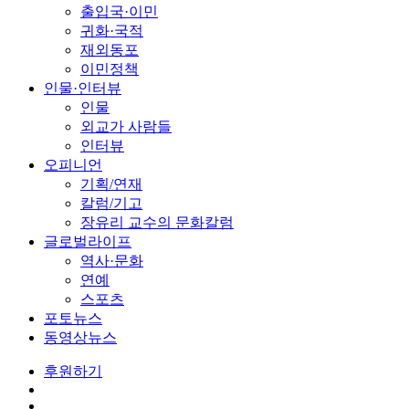
출입국·이민
귀화·국적
재외동포
이민정책
인물·인터뷰
인물
외교가 사람들
인터뷰
오피니언
기획/연재
칼럼/기고
장유리 교수의 문화칼럼
글로벌라이프
역사·문화
연예
스포츠
포토뉴스
동영상뉴스
후원하기