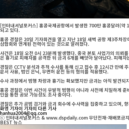
[인터내셔널포커스] 홍콩국제공항에서 발생한 700만 홍콩달러(약 1
되고 있다.
홍콩 경찰은 20일 기자회견을 열고 지난 18일 새벽 공항 제3주차장
삼합회와 연계된 전력이 있는 것으로 알려졌다.
사건은 18일 오전 0시 23분께 발생했다. 중국 본토 사업가의 의뢰
은 흉기로 피해자를 공격한 뒤 금괴 6개를 빼앗아 달아났다. 피해자
경찰은 CCTV 분석과 추적 수사를 통해 신고 접수 후 12시간 만에
문서 사용, 범인 은닉, 무면허 운전 등의 혐의를 적용했다.
수사 과정에서 범행 차량과 흉기는 확보했지만 금괴는 아직 발견되지
홍콩 경찰은 이번 사건이 우발적 범행이 아니라 사전에 치밀하게 준비
인을 통한 공모 가능성도 조사 중이다.
경찰은 추가 공범 검거와 금괴 회수에 수사력을 집중하고 있으며, 향
화영 기자
이 기자의 다른 기사
hanhua2004@qq.com
ⓒ 인터내셔널포커스 & www.dspdaily.com 무단전재-재배포금
BEST
뉴스