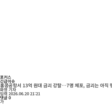
포커스
긴급이슈
홍콩공항서 13억 원대 금괴 강탈…7명 체포, 금괴는 아직 
화영
기자
입력 2026.06.20 21:21
댓글 0
가