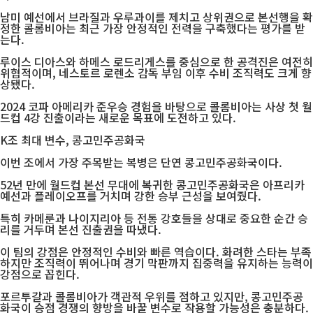
남미 예선에서 브라질과 우루과이를 제치고 상위권으로 본선행을 확
정한 콜롬비아는 최근 가장 안정적인 전력을 구축했다는 평가를 받
는다.
루이스 디아스와 하메스 로드리게스를 중심으로 한 공격진은 여전히
위협적이며, 네스토르 로렌소 감독 부임 이후 수비 조직력도 크게 향
상됐다.
2024 코파 아메리카 준우승 경험을 바탕으로 콜롬비아는 사상 첫 월
드컵 4강 진출이라는 새로운 목표에 도전하고 있다.
K조 최대 변수, 콩고민주공화국
이번 조에서 가장 주목받는 복병은 단연 콩고민주공화국이다.
52년 만에 월드컵 본선 무대에 복귀한 콩고민주공화국은 아프리카
예선과 플레이오프를 거치며 강한 승부 근성을 보여줬다.
특히 카메룬과 나이지리아 등 전통 강호들을 상대로 중요한 순간 승
리를 거두며 본선 진출권을 따냈다.
이 팀의 강점은 안정적인 수비와 빠른 역습이다. 화려한 스타는 부족
하지만 조직력이 뛰어나며 경기 막판까지 집중력을 유지하는 능력이
강점으로 꼽힌다.
포르투갈과 콜롬비아가 객관적 우위를 점하고 있지만, 콩고민주공
화국이 승점 경쟁의 향방을 바꿀 변수로 작용할 가능성은 충분하다.