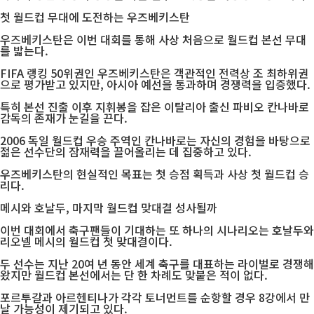
첫 월드컵 무대에 도전하는 우즈베키스탄
우즈베키스탄은 이번 대회를 통해 사상 처음으로 월드컵 본선 무대
를 밟는다.
FIFA 랭킹 50위권인 우즈베키스탄은 객관적인 전력상 조 최하위권
으로 평가받고 있지만, 아시아 예선을 통과하며 경쟁력을 입증했다.
특히 본선 진출 이후 지휘봉을 잡은 이탈리아 출신 파비오 칸나바로
감독의 존재가 눈길을 끈다.
2006 독일 월드컵 우승 주역인 칸나바로는 자신의 경험을 바탕으로
젊은 선수단의 잠재력을 끌어올리는 데 집중하고 있다.
우즈베키스탄의 현실적인 목표는 첫 승점 획득과 사상 첫 월드컵 승
리다.
메시와 호날두, 마지막 월드컵 맞대결 성사될까
이번 대회에서 축구팬들이 기대하는 또 하나의 시나리오는 호날두와
리오넬 메시의 월드컵 첫 맞대결이다.
두 선수는 지난 20여 년 동안 세계 축구를 대표하는 라이벌로 경쟁해
왔지만 월드컵 본선에서는 단 한 차례도 맞붙은 적이 없다.
포르투갈과 아르헨티나가 각각 토너먼트를 순항할 경우 8강에서 만
날 가능성이 제기되고 있다.