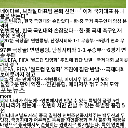
네이마르, 브라질 대표팀 은퇴 선언…"이제 국가대표 유니
폼을 벗는다"
연변룽딩, 한국 국민대와 손잡았다…한·중 국제 축구인재
양성 본격화
97분 극장골! 연변룽딩, 난징시티와 1-1 무승부…6경기 연
속 무패
UEFA, FIFA '월드컵 민영화' 추진에 집단 반발…국제대회
보이콧까지 경고
실점 2분 만에 역전…연변룽딩, 메이저우 꺾고 2위 도약
포토뉴스
more +
세 나라가 한눈에…연변에서만 만날 수 있는 특별한 풍경 5
선
[인터내셔널포커스] 중국 길림성 연변조선족자치주는 백두산과 두
만강, 국경지대가 어우러진 독특한 자연환경과 역사·문화적 배경을
바탕으로 중국에서도 손꼽히는 관광지로 평가받는다. 특히 연변에