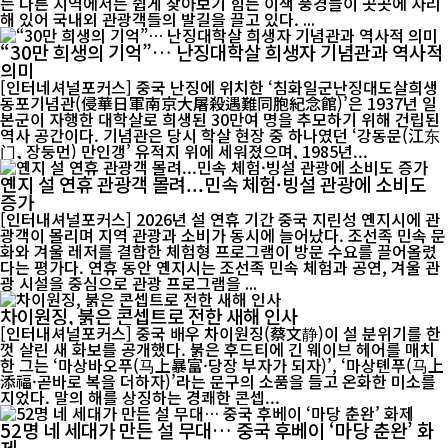
는 다른 지역에서는 쉽게 찾아보기 힘든 이색 풍경들이 곳곳에 자리
해 있어 국내외 관광객들의 발길을 끌고 있다. ...
“30만 희생의 기억”… 난징대학살 희생자 기념관과 역사적
의미
[인터네셔널포커스] 중국 난징에 위치한 ‘침화일군난징대도살희생
동포기념관(侵華日軍南京大屠殺遇難同胞紀念館)’은 1937년 일
본군이 자행한 대학살로 희생된 30만여 명을 추모하기 위해 건립된
역사 공간이다. 기념관은 당시 학살 현장 중 하나였던 ‘강동문(江东
门, 장둥먼) 만인갱’ 유적지 위에 세워졌으며, 1985년...
옌지 설 연휴 관광객 몰려...민속 체험·빙설 관광에 소비도
증가
[인터내셔널포커스] 2026년 설 연휴 기간 중국 지린성 옌지시에 관
광객이 몰리며 지역 관광과 소비가 동시에 늘어났다. 조선족 민속 문
화와 겨울 레저를 결합한 체험형 프로그램이 방문 수요를 끌어올렸
다는 평가다. 연휴 동안 옌지시는 조선족 민속 체험과 공연, 겨울 관
광 시설을 중심으로 관광 프로그램을 ...
차이원징, 붉은 콘셉트로 전한 새해 인사
[인터내셔널포커스] 중국 배우 차이원징(蔡文静)이 설 분위기를 한
껏 살린 새 화보를 공개했다. 붉은 후드티에 긴 웨이브 헤어를 매치
한 그는 ‘마상바오푸(马上暴富·당장 부자가 되자)’, ‘마상톈푸(马上
添福·곧바로 복을 더하자)’라는 문구의 소품을 들고 온화한 미소를
지었다. 말의 해를 상징하는 경쾌한 콘셉...
52명 네 세대가 만든 설 무대… 중국 후베이 ‘마당 춘완’ 화
제