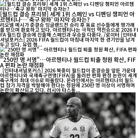
[월드컵 결승 프리뷰] 세계 1위 스페인 vs 디펜딩 챔피언 아
르헨티나…'축구 왕좌' 마지막 승자는?
리오넬 메시가 준결승 잉글랜드전 승리 후 동료 선수들에게 헹가래
를 받으며 환호하고 있다. 아르헨티나는 극적인 역전승으로 2026 FI
FA 월드컵 결승에 진출해 스페인과 우승을 다툰다. /로이터 [인터내
셔널포커스] 2026 FIFA 월드컵이 마침내 마지막 한 경기만을 남겨
두고 있다. 유럽 챔...
"250만 명 서명"…아르헨티나 월드컵 퇴출 청원 확산, FIF
A 편파 논란 재점화
[인터내셔널포커스] 2026 북중미 월드컵이 준결승을 앞둔 가운데
아르헨티나와 국제축구연맹(FIFA)을 둘러싼 편파 판정 논란이 세계
축구계의 최대 이슈로 떠올랐다. 온라인에서는 아르헨티나의 월드
컵 참가 자격을 박탈해야 한다는 청원에 250만 명 이상이 서명하며
논란이 확산되고 있다. 러시아 타스통...