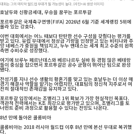
대회는 그의 마지막 월드컵 무대가 될 가능성이 높다. (사진=AI 생성 이미지)
호날두와 신황금세대, 우승을 꿈꾸는 포르투갈
포르투갈은 국제축구연맹(FIFA) 2026년 6월 기준 세계랭킹 5위에
올라 있는 강호다.
이번 대회에서는 어느 때보다 탄탄한 선수 구성을 갖췄다는 평가를
받고 있다. 유럽 무대에서 정상급 기량을 인정받고 있는 비티냐와 주
앙 네베스가 중원을 책임지고, 누누 멘데스는 세계 최고 수준의 왼쪽
측면 수비수로 성장했다.
여기에 브루누 페르난데스와 베르나르두 실바 등 경험 많은 베테랑
들이 중심을 잡으면서 포르투갈은 공수 균형이 뛰어난 팀으로 완성
됐다.
전성기를 지나 선수 생활의 황혼기를 맞고 있는 호날두는 더 이상 매
경기 해결사 역할을 맡기는 어렵지만, 대표팀의 정신적 지주로서 여
전히 절대적인 존재감을 유지하고 있다.
포르투갈 입장에서는 조별리그 1위 확보가 가장 현실적인 목표다.
객관적 전력에서는 K조 최강으로 평가받고 있으며, 조별리그를 토
너먼트 준비 과정으로 활용할 수 있다는 전망도 나온다.
8년 만에 돌아온 콜롬비아
콜롬비아는 2018 러시아 월드컵 이후 8년 만에 본선 무대로 복귀했
다.