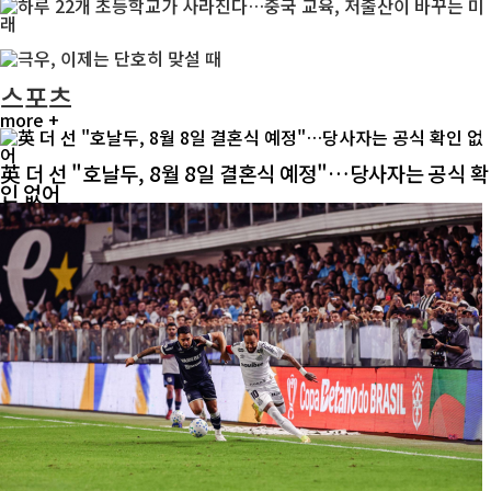
스포츠
more +
英 더 선 "호날두, 8월 8일 결혼식 예정"…당사자는 공식 확
인 없어