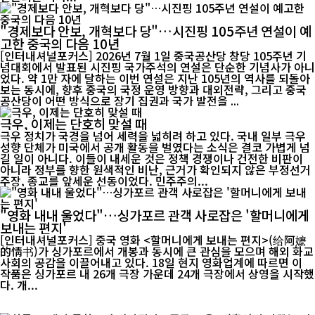
"경제보다 안보, 개혁보다 당"…시진핑 105주년 연설이 예
고한 중국의 다음 10년
[인터내셔널포커스] 2026년 7월 1일 중국공산당 창당 105주년 기
념대회에서 발표된 시진핑 국가주석의 연설은 단순한 기념사가 아니
었다. 약 1만 자에 달하는 이번 연설은 지난 105년의 역사를 되돌아
보는 동시에, 향후 중국의 국정 운영 방향과 대외전략, 그리고 중국
공산당이 어떤 방식으로 장기 집권과 국가 발전을 ...
극우, 이제는 단호히 맞설 때
극우 정치가 국경을 넘어 세력을 넓히려 하고 있다. 국내 일부 극우
성향 단체가 미국에서 공개 활동을 벌였다는 소식은 결코 가볍게 넘
길 일이 아니다. 이들이 내세운 것은 정책 경쟁이나 건전한 비판이
아니라 정부를 향한 원색적인 비난, 근거가 확인되지 않은 부정선거
주장, 종교를 앞세운 선동이었다. 민주주의...
"영화 내내 울었다"…싱가포르 관객 사로잡은 '할머니에게
보내는 편지'
[인터내셔널포커스] 중국 영화 <할머니에게 보내는 편지>(给阿嬷
的情书)가 싱가포르에서 개봉과 동시에 큰 관심을 모으며 해외 화교
사회의 공감을 이끌어내고 있다. 18일 현지 영화업계에 따르면 이
작품은 싱가포르 내 26개 극장 가운데 24개 극장에서 상영을 시작했
다. 개...