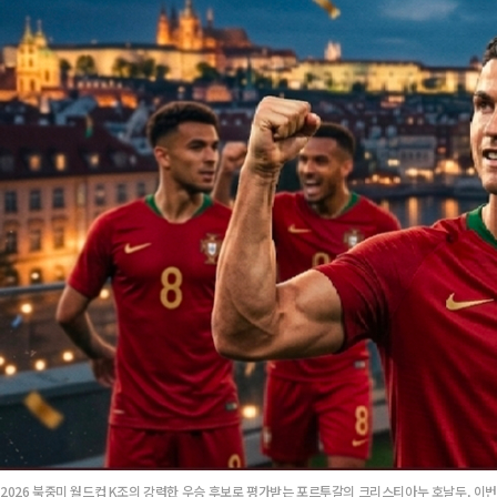
2026 북중미 월드컵 K조의 강력한 우승 후보로 평가받는 포르투갈의 크리스티아누 호날두. 이번