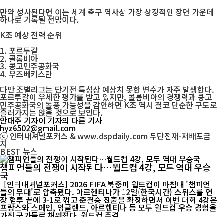
만약 성사된다면 이는 세계 축구 역사상 가장 상징적인 장면 가운데
하나로 기록될 전망이다.
K조 예상 전력 순위
1. 포르투갈
2. 콜롬비아
3. 콩고민주공화국
4. 우즈베키스탄
다만 조별리그는 단기전 특성상 예상치 못한 변수가 자주 발생한다.
포르투갈이 우세한 평가를 받고 있지만, 콜롬비아의 경쟁력과 콩고
민주공화국의 돌풍 가능성을 감안하면 K조 역시 결코 단순한 구도로
흘러가지는 않을 것으로 보인다.
안대주 기자
이 기자의 다른 기사
hyz6502@gmail.com
ⓒ 인터내셔널포커스 & www.dspdaily.com 무단전재-재배포금
지
BEST
뉴스
챔피언들의 전쟁이 시작된다…월드컵 4강, 모두 역대 우승
국
[인터내셔널포커스] 2026 FIFA 북중미 월드컵이 마침내 '챔피언
들의 무대'로 압축됐다. 아르헨티나가 12일(한국시간) 스위스를 연
장 혈투 끝에 3-1로 꺾고 준결승 진출을 확정하면서 이번 대회 4강은
프랑스와 스페인, 잉글랜드, 아르헨티나 등 모두 월드컵 우승 경험을
가진 국가들로 채워졌다. 월드컵 준결...