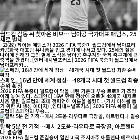
월드컵 감동 뒤 찾아온 비보… 남아공 국가대표 애덤스, 25
세로 별세
고(故) 제이든 애덤스가 2026 FIFA 북중미 월드컵에서 남아프리
카공화국 대표팀 유니폼을 입고 경기에 나서고 있다. 25세의 젊은
나이에 전해진 그의 별세 소식은 남아공 축구계와 국제 축구계에 큰
충격을 안겼다. [인터내셔널포커스] 2026 FIFA 북중미 월드컵에서
남아프리카...
스페인, 16년 만에 세계 정상…48개국 시대 첫 월드컵 최종
순위 확정
2026 FIFA 북중미 월드컵이 막을 내린 가운데 우승 트로피가 조명
아래 놓여 있다. 스페인이 16년 만에 정상에 오르며 48개국 체제로
처음 열린 월드컵의 초대 챔피언에 이름을 올렸다. (기사 이해를 돕
기 위한 AI 생성 이미지) [인터내셔널포커스] 2026 FIFA 북중미 월
드컵이 스페인의 우승...
탈락 5분 전 기적…메시 2도움·라우타로 극장골, 아르헨티
나 결승행
2026 FIFA 월드컵 준결승이 열린 미국 조지아주 애틀랜타 메르세데