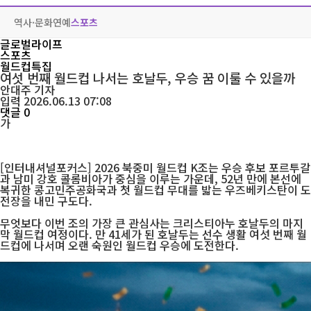
역사·문화
연예
스포츠
글로벌라이프
스포츠
월드컵특집
여섯 번째 월드컵 나서는 호날두, 우승 꿈 이룰 수 있을까
안대주
기자
입력 2026.06.13 07:08
댓글 0
가
[인터내셔널포커스] 2026 북중미 월드컵 K조는 우승 후보 포르투갈
과 남미 강호 콜롬비아가 중심을 이루는 가운데, 52년 만에 본선에
복귀한 콩고민주공화국과 첫 월드컵 무대를 밟는 우즈베키스탄이 도
전장을 내민 구도다.
무엇보다 이번 조의 가장 큰 관심사는 크리스티아누 호날두의 마지
막 월드컵 여정이다. 만 41세가 된 호날두는 선수 생활 여섯 번째 월
드컵에 나서며 오랜 숙원인 월드컵 우승에 도전한다.