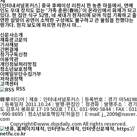
[인터내셔널포커스] 중국 후베이성 리촨시 한 농촌 마을에서, 연예
인도 무대 장치도 없는 ‘가족 춘완(春晚)’이 온라인에서 화제가 되고
있다. 한 집안 식구 52명, 네 세대가 한자리에 모여 직접 기획하고 출
연한 설맞이 공연이 소박한 구성에도 불구하고 큰 울림을 전했다는
평가다. 현지 보도에 따르면 리촨시 마...
신문사소개
제휴광고문의
기사제보
간편결제
정기구독신청
이용약관
개인정보처리방침
청소년보호정책
이메일무단수집거부
저작권정책
고객센터
RSS
韓華미디어 | 제호 : 인터내셔널포커스 | 등록번호 : 경기 아54198
│등록일자 2011.10.24│발행·편집인 : 정경화│발행주소 : 경기
도 김포시 봉화로 17-19 502호 | TEL: 031-990-5844│FAX : 031
-990-8695│청소년보호책임자:허을진│E-mail: j_2009@naver.
com
Copyright©www.dspdaily.com All rights reserved.