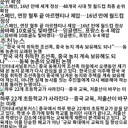
순위 확정
스페인, 연장 혈투 끝 아르헨티나 제압…16년 만에 월드컵
정상
음바페 10호골도 빛바랬다…잉글랜드, 프랑스 6-4 제압
추천뉴스
"한국 국적 취득한 조선족, 중국 농지 계속 보유해도 되
나"……동북 농촌의 오래된 논쟁
[인터내셔널포커스] 중국 동북지역 조선족 마을에서 오랫동안 제기
돼 온 농지 문제가 다시 관심을 끌고 있다. 한국으로 이주해 한국 국
적을 취득한 조선족들이 중국에 남겨둔 농지와 주택을 계속 보유해
야 하는지, 아니면 실제 농사를 짓는 주민들에게 다시 배분해야 하는
지를 둘러싼 논쟁이다....
하루 22개 초등학교가 사라진다…중국 교육, 저출산이 바꾸
는 미래
[인터내셔널포커스] 중국에서 하루 평균 22개의 초등학교가 문을 닫
고 있다. 학생 수 증가에 맞춰 학교를 늘리던 시대가 끝나고, 저출산
과 학령인구 감소에 대응하는 교육체계 재편이 본격화되고 있다. 교
육계는 이를 단순한 폐교가 아닌 '규모 확대에서 교육의 질 향상으로
전환되는 역사...