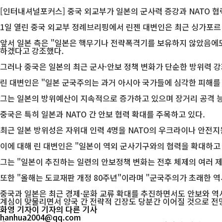
[인터내셔널포커스] 중국 외교부가 일본의 군사력 증강과 NATO 
1일 열린 중국 외교부 정례브리핑에서 린젠 대변인은 최근 싱가포르
앞서 일본 측은 "일본은 핵무기나 전략폭격기를 보유하지 않았음에도
하겠다고 강조했다.
그러나 중국은 일본의 최근 군사·안보 정책 변화가 단순한 방위력 
린 대변인은 "일본 군국주의는 과거 아시아 국가들에 심각한 피해를
그는 일본의 방위예산이 지속적으로 증가하고 있으며 장거리 공격 능력
중국은 특히 일본과 NATO 간 안보 협력 확대를 주목하고 있다.
최근 일본 방위성은 자위대 인력 4명을 NATO의 우크라이나 안전지
이에 대해 린 대변인은 "일본이 역외 군사기구와의 협력을 확대하고
그는 "일본이 추진하는 일련의 안보정책 변화는 전후 체제의 여러 
또한 "올해는 도쿄재판 개정 80주년"이라며 "군국주의가 초래한 역
중국과 일본은 최근 경제·문화 교류 확대를 추진하면서도 안보와 역
계심이 맞물리면서 양국 간 전략적 긴장도 당분간 이어질 것으로 전
화영 기자
이 기자의 다른 기사
hanhua2004@qq.com