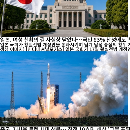
일본, 여성 천황의 길 사실상 닫았다…국민 83% 찬성에도 '
일본 국회가 황실전범 개정안을 통과시키며 남계 남성 중심의 황위 계
생성 이미지) [인터내셔널포커스] 일본 국회가 17일 황실전범 개
중국, 재사용 로켓 시대 성큼… 창정 10호B, 해상 '그물 포획