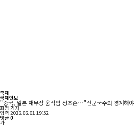
국제
국제안보
"중국, 일본 재무장 움직임 정조준…"신군국주의 경계해야
화영
기자
입력 2026.06.01 19:52
댓글 0
가