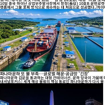
10일 중국 하이난 상업우주발사장에서 창정(長征) 10호B 운반로켓
파나마운하 또 물 부족…글로벌 해운·공급망 '긴장'
파나마운하 갑문을 통과하는 대형 컨테이너선. 운하 당국이 가뭄에 따른
내셔널포커스] 세계 해상 물류의 핵심 통로인 파나마운하가 다시 물 부