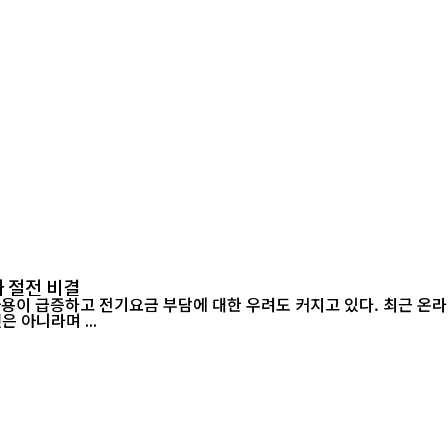
지
 절전 비결
 아니라며 ...