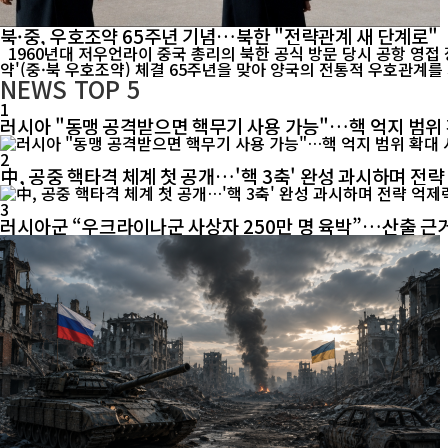
북·중, 우호조약 65주년 기념…북한 "전략관계 새 단계로"
1960년대 저우언라이 중국 총리의 북한 공식 방문 당시 공항 영접 장면. 중·북 전통 우호관계의 역사적 순간을 담은 기록 영상. [인터내셔널포커스] 북한이 중국과 체결한 '조중우호협조 및 상호원조조
약'(중·북 우호조약) 체결 65주년을 맞아 양국의 전통적 우호관계를 
NEWS
TOP 5
1
러시아 "동맹 공격받으면 핵무기 사용 가능"…핵 억지 범위
2
中, 공중 핵타격 체계 첫 공개…'핵 3축' 완성 과시하며 전략
3
러시아군 “우크라이나군 사상자 250만 명 육박”…산출 근거