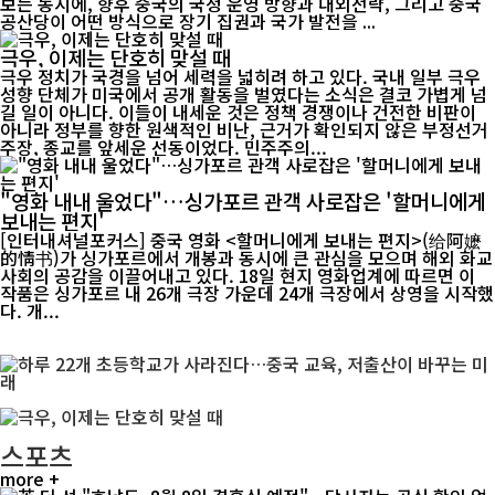
보는 동시에, 향후 중국의 국정 운영 방향과 대외전략, 그리고 중국
공산당이 어떤 방식으로 장기 집권과 국가 발전을 ...
극우, 이제는 단호히 맞설 때
극우 정치가 국경을 넘어 세력을 넓히려 하고 있다. 국내 일부 극우
성향 단체가 미국에서 공개 활동을 벌였다는 소식은 결코 가볍게 넘
길 일이 아니다. 이들이 내세운 것은 정책 경쟁이나 건전한 비판이
아니라 정부를 향한 원색적인 비난, 근거가 확인되지 않은 부정선거
주장, 종교를 앞세운 선동이었다. 민주주의...
"영화 내내 울었다"…싱가포르 관객 사로잡은 '할머니에게
보내는 편지'
[인터내셔널포커스] 중국 영화 <할머니에게 보내는 편지>(给阿嬷
的情书)가 싱가포르에서 개봉과 동시에 큰 관심을 모으며 해외 화교
사회의 공감을 이끌어내고 있다. 18일 현지 영화업계에 따르면 이
작품은 싱가포르 내 26개 극장 가운데 24개 극장에서 상영을 시작했
다. 개...
스포츠
more +