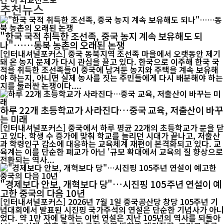
추천뉴스
"한국 국적 취득한 조선족, 중국 농지 계속 보유해도 되
나"……동북 농촌의 오래된 논쟁
[인터내셔널포커스] 중국 동북지역 조선족 마을에서 오랫동안 제기
돼 온 농지 문제가 다시 관심을 끌고 있다. 한국으로 이주해 한국 국
적을 취득한 조선족들이 중국에 남겨둔 농지와 주택을 계속 보유해
야 하는지, 아니면 실제 농사를 짓는 주민들에게 다시 배분해야 하는
지를 둘러싼 논쟁이다....
하루 22개 초등학교가 사라진다…중국 교육, 저출산이 바꾸
는 미래
[인터내셔널포커스] 중국에서 하루 평균 22개의 초등학교가 문을 닫
고 있다. 학생 수 증가에 맞춰 학교를 늘리던 시대가 끝나고, 저출산
과 학령인구 감소에 대응하는 교육체계 재편이 본격화되고 있다. 교
육계는 이를 단순한 폐교가 아닌 '규모 확대에서 교육의 질 향상으로
전환되는 역사...
"경제보다 안보, 개혁보다 당"…시진핑 105주년 연설이 예
고한 중국의 다음 10년
[인터내셔널포커스] 2026년 7월 1일 중국공산당 창당 105주년 기
념대회에서 발표된 시진핑 국가주석의 연설은 단순한 기념사가 아니
었다. 약 1만 자에 달하는 이번 연설은 지난 105년의 역사를 되돌아