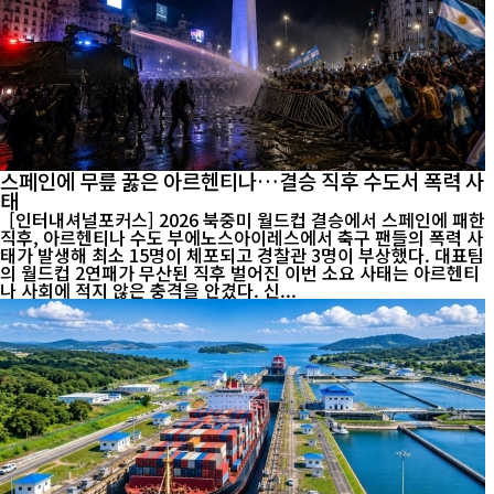
스페인에 무릎 꿇은 아르헨티나…결승 직후 수도서 폭력 사
태
[인터내셔널포커스] 2026 북중미 월드컵 결승에서 스페인에 패한
직후, 아르헨티나 수도 부에노스아이레스에서 축구 팬들의 폭력 사
태가 발생해 최소 15명이 체포되고 경찰관 3명이 부상했다. 대표팀
의 월드컵 2연패가 무산된 직후 벌어진 이번 소요 사태는 아르헨티
나 사회에 적지 않은 충격을 안겼다. 신...