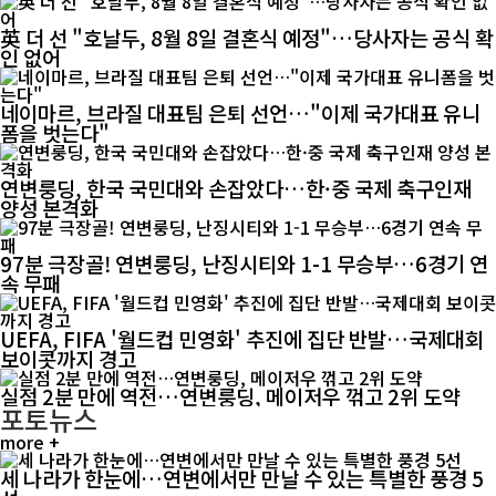
英 더 선 "호날두, 8월 8일 결혼식 예정"…당사자는 공식 확
인 없어
네이마르, 브라질 대표팀 은퇴 선언…"이제 국가대표 유니
폼을 벗는다"
연변룽딩, 한국 국민대와 손잡았다…한·중 국제 축구인재
양성 본격화
97분 극장골! 연변룽딩, 난징시티와 1-1 무승부…6경기 연
속 무패
UEFA, FIFA '월드컵 민영화' 추진에 집단 반발…국제대회
보이콧까지 경고
실점 2분 만에 역전…연변룽딩, 메이저우 꺾고 2위 도약
포토뉴스
more +
세 나라가 한눈에…연변에서만 만날 수 있는 특별한 풍경 5