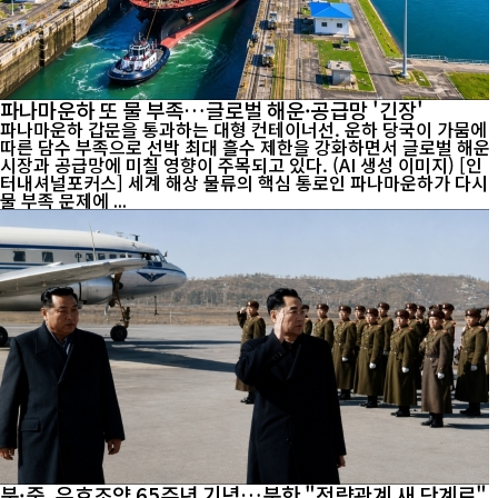
파나마운하 또 물 부족…글로벌 해운·공급망 '긴장'
파나마운하 갑문을 통과하는 대형 컨테이너선. 운하 당국이 가뭄에
따른 담수 부족으로 선박 최대 흘수 제한을 강화하면서 글로벌 해운
시장과 공급망에 미칠 영향이 주목되고 있다. (AI 생성 이미지) [인
터내셔널포커스] 세계 해상 물류의 핵심 통로인 파나마운하가 다시
물 부족 문제에 ...
북·중, 우호조약 65주년 기념…북한 "전략관계 새 단계로"