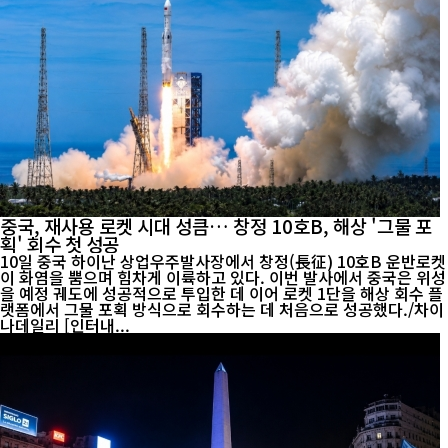
중국, 재사용 로켓 시대 성큼… 창정 10호B, 해상 '그물 포
획' 회수 첫 성공
10일 중국 하이난 상업우주발사장에서 창정(長征) 10호B 운반로켓
이 화염을 뿜으며 힘차게 이륙하고 있다. 이번 발사에서 중국은 위성
을 예정 궤도에 성공적으로 투입한 데 이어 로켓 1단을 해상 회수 플
랫폼에서 그물 포획 방식으로 회수하는 데 처음으로 성공했다./차이
나데일리 [인터내...