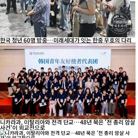
한국 청년 60명 방중…미래세대가 잇는 한중 우호의 다리
니카라과, 이탈리아와 전격 단교…48년 묵은 '전 총리 암살
사건'이 외교전으로