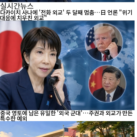
실시간뉴스
다카이치 사나에 '전화 외교' 두 달째 멈춤…日 언론 "위기
대응에 치우친 외교"
중국 영토에 남은 유일한 '외국 군대'…주권과 외교가 만든
특수한 예외