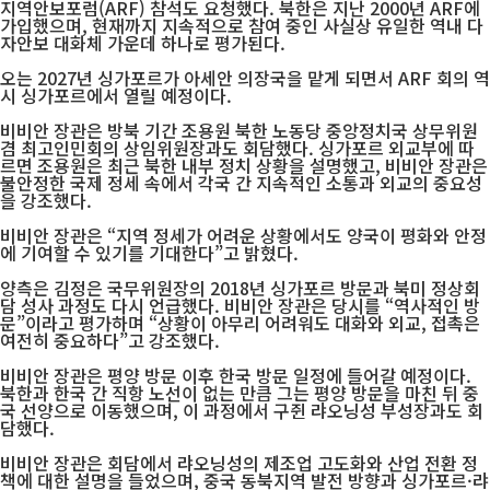
지역안보포럼(ARF) 참석도 요청했다. 북한은 지난 2000년 ARF에
가입했으며, 현재까지 지속적으로 참여 중인 사실상 유일한 역내 다
자안보 대화체 가운데 하나로 평가된다.
오는 2027년 싱가포르가 아세안 의장국을 맡게 되면서 ARF 회의 역
시 싱가포르에서 열릴 예정이다.
비비안 장관은 방북 기간 조용원 북한 노동당 중앙정치국 상무위원
겸 최고인민회의 상임위원장과도 회담했다. 싱가포르 외교부에 따
르면 조용원은 최근 북한 내부 정치 상황을 설명했고, 비비안 장관은
불안정한 국제 정세 속에서 각국 간 지속적인 소통과 외교의 중요성
을 강조했다.
비비안 장관은 “지역 정세가 어려운 상황에서도 양국이 평화와 안정
에 기여할 수 있기를 기대한다”고 밝혔다.
양측은 김정은 국무위원장의 2018년 싱가포르 방문과 북미 정상회
담 성사 과정도 다시 언급했다. 비비안 장관은 당시를 “역사적인 방
문”이라고 평가하며 “상황이 아무리 어려워도 대화와 외교, 접촉은
여전히 중요하다”고 강조했다.
비비안 장관은 평양 방문 이후 한국 방문 일정에 들어갈 예정이다.
북한과 한국 간 직항 노선이 없는 만큼 그는 평양 방문을 마친 뒤 중
국 선양으로 이동했으며, 이 과정에서 구쥔 랴오닝성 부성장과도 회
담했다.
비비안 장관은 회담에서 랴오닝성의 제조업 고도화와 산업 전환 정
책에 대한 설명을 들었으며, 중국 동북지역 발전 방향과 싱가포르·랴