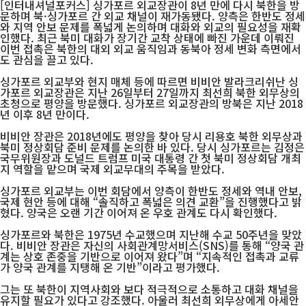
[인터내셔널포커스] 싱가포르 외교장관이 8년 만에 다시 북한을 방
문하며 북·싱가포르 간 외교 채널이 재가동됐다. 양측은 한반도 정세
와 지역 안보 문제를 폭넓게 논의하며 대화와 외교의 필요성을 재확
인했다. 최근 북미 대화가 장기간 교착 상태에 빠진 가운데 이뤄진
이번 접촉은 북한의 대외 외교 움직임과 동북아 정세 변화 측면에서
도 관심을 끌고 있다.
싱가포르 외교부와 현지 매체 등에 따르면 비비안 발라크리쉬난 싱
가포르 외교장관은 지난 26일부터 27일까지 최선희 북한 외무상의
초청으로 평양을 방문했다. 싱가포르 외교장관의 방북은 지난 2018
년 이후 8년 만이다.
비비안 장관은 2018년에도 평양을 찾아 당시 리용호 북한 외무상과
북미 정상회담 준비 문제를 논의한 바 있다. 당시 싱가포르는 김정은
국무위원장과 도널드 트럼프 미국 대통령 간 첫 북미 정상회담 개최
지 역할을 맡으며 국제 외교무대의 주목을 받았다.
싱가포르 외교부는 이번 회담에서 양측이 한반도 정세와 역내 안보,
국제 현안 등에 대해 “솔직하고 폭넓은 의견 교환”을 진행했다고 밝
혔다. 양국은 오랜 기간 이어져 온 우호 관계도 다시 확인했다.
싱가포르와 북한은 1975년 수교했으며 지난해 수교 50주년을 맞았
다. 비비안 장관은 자신의 사회관계망서비스(SNS)를 통해 “양국 관
계는 상호 존중을 기반으로 이어져 왔다”며 “지속적인 접촉과 교류
가 양국 관계를 지탱해 온 기반”이라고 평가했다.
그는 또 북한이 지역사회와 보다 적극적으로 소통하고 대화 채널을
유지할 필요가 있다고 강조했다. 아울러 최선희 외무상에게 아세안