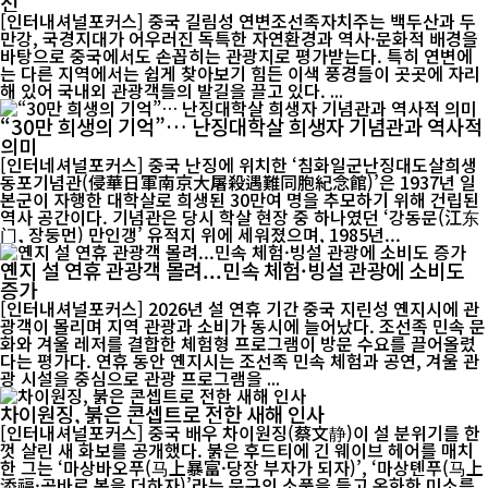
선
[인터내셔널포커스] 중국 길림성 연변조선족자치주는 백두산과 두
만강, 국경지대가 어우러진 독특한 자연환경과 역사·문화적 배경을
바탕으로 중국에서도 손꼽히는 관광지로 평가받는다. 특히 연변에
는 다른 지역에서는 쉽게 찾아보기 힘든 이색 풍경들이 곳곳에 자리
해 있어 국내외 관광객들의 발길을 끌고 있다. ...
“30만 희생의 기억”… 난징대학살 희생자 기념관과 역사적
의미
[인터네셔널포커스] 중국 난징에 위치한 ‘침화일군난징대도살희생
동포기념관(侵華日軍南京大屠殺遇難同胞紀念館)’은 1937년 일
본군이 자행한 대학살로 희생된 30만여 명을 추모하기 위해 건립된
역사 공간이다. 기념관은 당시 학살 현장 중 하나였던 ‘강동문(江东
门, 장둥먼) 만인갱’ 유적지 위에 세워졌으며, 1985년...
옌지 설 연휴 관광객 몰려...민속 체험·빙설 관광에 소비도
증가
[인터내셔널포커스] 2026년 설 연휴 기간 중국 지린성 옌지시에 관
광객이 몰리며 지역 관광과 소비가 동시에 늘어났다. 조선족 민속 문
화와 겨울 레저를 결합한 체험형 프로그램이 방문 수요를 끌어올렸
다는 평가다. 연휴 동안 옌지시는 조선족 민속 체험과 공연, 겨울 관
광 시설을 중심으로 관광 프로그램을 ...
차이원징, 붉은 콘셉트로 전한 새해 인사
[인터내셔널포커스] 중국 배우 차이원징(蔡文静)이 설 분위기를 한
껏 살린 새 화보를 공개했다. 붉은 후드티에 긴 웨이브 헤어를 매치
한 그는 ‘마상바오푸(马上暴富·당장 부자가 되자)’, ‘마상톈푸(马上
添福·곧바로 복을 더하자)’라는 문구의 소품을 들고 온화한 미소를