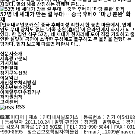
지었다. 말의 해를 상징하는 경쾌한 콘셉...
52명 네 세대가 만든 설 무대… 중국 후베이 ‘마당 춘완’ 화
제
[인터내셔널포커스] 중국 후베이성 리촨시 한 농촌 마을에서, 연예
인도 무대 장치도 없는 ‘가족 춘완(春晚)’이 온라인에서 화제가 되고
있다. 한 집안 식구 52명, 네 세대가 한자리에 모여 직접 기획하고 출
연한 설맞이 공연이 소박한 구성에도 불구하고 큰 울림을 전했다는
평가다. 현지 보도에 따르면 리촨시 마...
신문사소개
제휴광고문의
기사제보
간편결제
정기구독신청
이용약관
개인정보처리방침
청소년보호정책
이메일무단수집거부
저작권정책
고객센터
RSS
韓華미디어 | 제호 : 인터내셔널포커스 | 등록번호 : 경기 아54198
│등록일자 2011.10.24│발행·편집인 : 정경화│발행주소 : 경기
도 김포시 봉화로 17-19 502호 | TEL: 031-990-5844│FAX : 031
-990-8695│청소년보호책임자:허을진│E-mail: j_2009@naver.