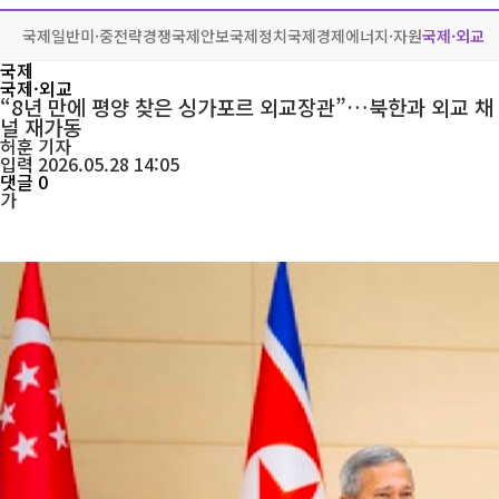
국제일반
미·중전략경쟁
국제안보
국제정치
국제경제
에너지·자원
국제·외교
국제
국제·외교
“8년 만에 평양 찾은 싱가포르 외교장관”…북한과 외교 채
널 재가동
허훈
기자
입력 2026.05.28 14:05
댓글 0
가