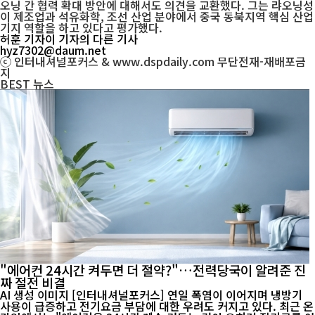
오닝 간 협력 확대 방안에 대해서도 의견을 교환했다. 그는 랴오닝성
이 제조업과 석유화학, 조선 산업 분야에서 중국 동북지역 핵심 산업
기지 역할을 하고 있다고 평가했다.
허훈 기자
이 기자의 다른 기사
hyz7302@daum.net
ⓒ 인터내셔널포커스 & www.dspdaily.com 무단전재-재배포금
지
BEST
뉴스
"에어컨 24시간 켜두면 더 절약?"…전력당국이 알려준 진
짜 절전 비결
AI 생성 이미지 [인터내셔널포커스] 연일 폭염이 이어지며 냉방기
사용이 급증하고 전기요금 부담에 대한 우려도 커지고 있다. 최근 온