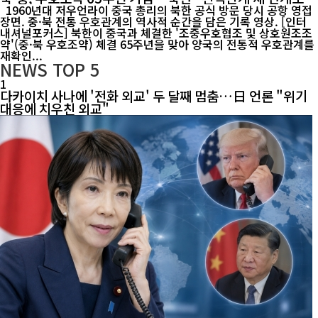
1960년대 저우언라이 중국 총리의 북한 공식 방문 당시 공항 영접
장면. 중·북 전통 우호관계의 역사적 순간을 담은 기록 영상. [인터
내셔널포커스] 북한이 중국과 체결한 '조중우호협조 및 상호원조조
약'(중·북 우호조약) 체결 65주년을 맞아 양국의 전통적 우호관계를
재확인...
NEWS
TOP 5
1
다카이치 사나에 '전화 외교' 두 달째 멈춤…日 언론 "위기
대응에 치우친 외교"