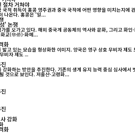
인 절차 거쳐야
적 취득이 홍콩 영주권과 중국 국적에 어떤 영향을 미치는지에 관심이 쏠
(Citizenship)은 법적 의미가 달라 이를 혼동해서는 안 된다는 지적이 나온다. 홍콩은 '일...
체성' 논쟁
 오가고 있다. 해외 중국계 공동체의 역사와 문화, 그리고 화인·화교·
화교(华侨)·화예...
본격화
밟고 있는 모습을 형상화한 이미지. 양국은 영구 상호 무비자 제도 도
비자 제도 ...
추진
 강화하는 방안을 추진한다. 기존의 생계 유지 능력 중심 심사에서
 것으로 보인다. 저출산·고령화...
추진
추진
심사 강화
본격화