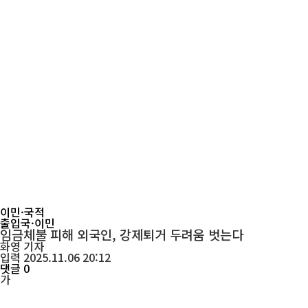
이민·국적
출입국·이민
임금체불 피해 외국인, 강제퇴거 두려움 벗는다
화영
기자
입력 2025.11.06 20:12
댓글 0
가