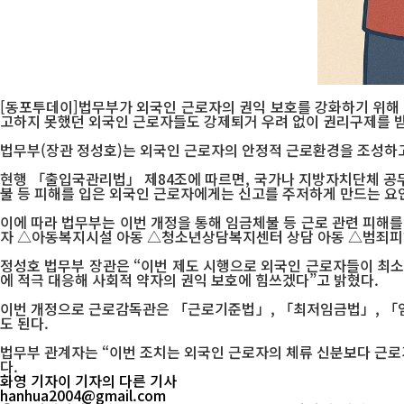
[동포투데이]법무부가 외국인 근로자의 권익 보호를 강화하기 위해 임
고하지 못했던 외국인 근로자들도 강제퇴거 우려 없이 권리구제를 받
법무부(장관 정성호)는 외국인 근로자의 안정적 근로환경을 조성하
현행 「출입국관리법」 제84조에 따르면, 국가나 지방자치단체 공무
불 등 피해를 입은 외국인 근로자에게는 신고를 주저하게 만드는 요
이에 따라 법무부는 이번 개정을 통해 임금체불 등 근로 관련 피해
자 △아동복지시설 아동 △청소년상담복지센터 상담 아동 △범죄피해
정성호 법무부 장관은 “이번 제도 시행으로 외국인 근로자들이 최소
에 적극 대응해 사회적 약자의 권익 보호에 힘쓰겠다”고 밝혔다.
이번 개정으로 근로감독관은 「근로기준법」, 「최저임금법」, 「임
도 된다.
법무부 관계자는 “이번 조치는 외국인 근로자의 체류 신분보다 근로
다.
화영 기자
이 기자의 다른 기사
hanhua2004@gmail.com