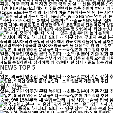
홍콩, 외국 국적 취득하면 중국 국적 상실… 신분 회복은 승
[인터내셔널포커스] 해외 이주를 선택하는 홍콩 주민이 늘면서 외국 국
"화인·화교·화예는 어떻게 다를까?"…중국 SNS 달군 '정
중국 차이나타운을 찾은 다양한 국적의 방문객들이 전통 패루와 상점가를
셔널포커스] 최근 중국 웨이보와 샤오훙수 등 SNS에서 '화인(华人)·
"러시아, 중국의 '캐나다' 되나"…영구 상호 무비자 논의 
중국과 러시아 국경 출입국 심사장에서 양국 여행객들이 입국 절차를 
내셔널포커스] 중국과 러시아가 양국 국민을 대상으로 한 영구 상호 무
일본, 외국인 영주권 문턱 높인다…소득·일본어 기준 강화 
[인터내셔널포커스] 일본 정부가 외국인의 영주권 취득 요건을 대폭
제도를 손질하면서, 장기 체류 외국인에 대한 심사 기준도 한층 강화될
NEWS
TOP 5
1
일본, 외국인 영주권 문턱 높인다…소득·일본어 기준 강화 
실시간뉴스
일본, 외국인 영주권 문턱 높인다…소득·일본어 기준 강화 
중국, 9월 15일부터 새 출입국관리 규정 시행…출국·입국 
"러시아, 중국의 '캐나다' 되나"…영구 상호 무비자 논의 