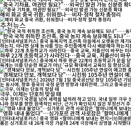
“중국 기차표, 여권만 필요?”…외국인 발권 가능 신분증 확
해외 화교 중국 귀환, 쉬워졌나…비자·정착 절차 총정리
추천뉴스
"한국 국적 취득한 조선족, 중국 농지 계속 보유해도 되나
[인터내셔널포커스] 중국 동북지역 조선족 마을에서 오랫동안 제기돼
하는지, 아니면 실제 농사를 짓는 주민들에게 다시 배분해야 하는지를
하루 22개 초등학교가 사라진다…중국 교육, 저출산이 바꾸
[인터내셔널포커스] 중국에서 하루 평균 22개의 초등학교가 문을 닫
육계는 이를 단순한 폐교가 아닌 '규모 확대에서 교육의 질 향상으로 
"경제보다 안보, 개혁보다 당"…시진핑 105주년 연설이 예
[인터내셔널포커스] 2026년 7월 1일 중국공산당 창당 105주년 
는 동시에, 향후 중국의 국정 운영 방향과 대외전략, 그리고 중국공산
극우, 이제는 단호히 맞설 때
극우 정치가 국경을 넘어 세력을 넓히려 하고 있다. 국내 일부 극우
니라 정부를 향한 원색적인 비난, 근거가 확인되지 않은 부정선거 주장
"영화 내내 울었다"…싱가포르 관객 사로잡은 '할머니에게 
[인터내셔널포커스] 중국 영화 <할머니에게 보내는 편지>(给阿嬷的情书)가 싱가포
품은 싱가포르 내 26개 극장 가운데 24개 극장에서 상영을 시작했다. 