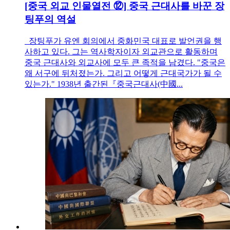
[중국 외교 인물열전 ⑫] 중국 근대사를 바꾼 장
팅푸의 역설
장팅푸가 유엔 회의에서 중화민국 대표로 발언권을 행
사하고 있다. 그는 역사학자이자 외교관으로 활동하며
중국 근대사와 외교사에 모두 큰 족적을 남겼다. "중국은
왜 서구에 뒤처졌는가. 그리고 어떻게 근대국가가 될 수
있는가." 1938년 출간된『중국근대사(中國...