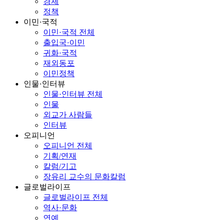
경제
정책
이민·국적
이민·국적 전체
출입국·이민
귀화·국적
재외동포
이민정책
인물·인터뷰
인물·인터뷰 전체
인물
외교가 사람들
인터뷰
오피니언
오피니언 전체
기획/연재
칼럼/기고
장유리 교수의 문화칼럼
글로벌라이프
글로벌라이프 전체
역사·문화
연예