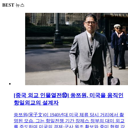
BEST
뉴스
[중국 외교 인물열전⑩] 쑹쯔원, 미국을 움직인
항일외교의 설계자
쑹쯔원(宋子文)이 1940년대 미국 체류 당시 거리에서 촬
영된 모습. 그는 항일전쟁 기간 장제스 정부의 대미 외교
를 주도하며 미국의 경제·군사 원조 확보와 중미 협력 강