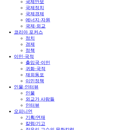
국제안보
국제정치
국제경제
에너지·자원
국제·외교
코리아 포커스
정치
경제
정책
이민·국적
출입국·이민
귀화·국적
재외동포
이민정책
인물·인터뷰
인물
외교가 사람들
인터뷰
오피니언
기획/연재
칼럼/기고
장유리 교수의 문화칼럼