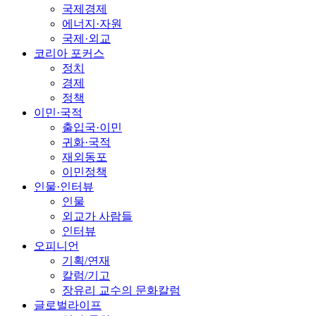
국제경제
에너지·자원
국제·외교
코리아 포커스
정치
경제
정책
이민·국적
출입국·이민
귀화·국적
재외동포
이민정책
인물·인터뷰
인물
외교가 사람들
인터뷰
오피니언
기획/연재
칼럼/기고
장유리 교수의 문화칼럼
글로벌라이프