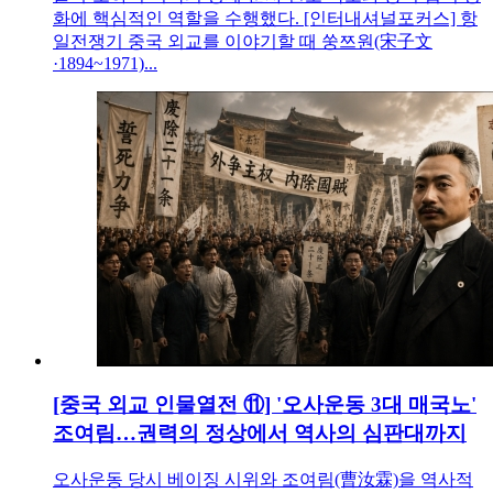
화에 핵심적인 역할을 수행했다. [인터내셔널포커스] 항
일전쟁기 중국 외교를 이야기할 때 쑹쯔원(宋子文
·1894~1971)...
[중국 외교 인물열전 ⑪] '오사운동 3대 매국노'
조여림…권력의 정상에서 역사의 심판대까지
오사운동 당시 베이징 시위와 조여림(曹汝霖)을 역사적