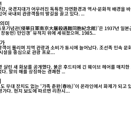
선
강, 국경지대가 어우러진 독특한 자연환경과 역사·문화적 배경을 
다른 지역에서는 쉽게 찾아보기 힘든 이색 풍경들이 곳곳에 자리해 있어 국내외 관광객들의 발길을 끌고 있다. ...
 의미
포기념관(侵華日軍南京大屠殺遇難同胞紀念館)’은 1937년 일본군이
둥먼) 만인갱’ 유적지 위에 세워졌으며, 1985...
증가
관광객이 몰리며 지역 관광과 소비가 동시에 늘어났다. 조선족 민속 
광 시설을 중심으로 관광 프로...
 살린 새 화보를 공개했다. 붉은 후드티에 긴 웨이브 헤어를 매치한 
. 말의 해를 상징하는 경쾌한 ...
제
 무대 장치도 없는 ‘가족 춘완(春晚)’이 온라인에서 화제가 되고 있다
연한 설맞이 공연이 소박한 구성에도 불구하고 큰 울림을 전했다는 평가다. 현지 보도에 따르면 리촨시...