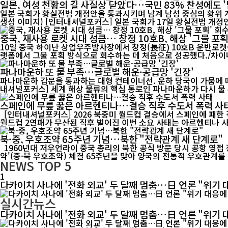
일본, 여성 천황의 길 사실상 닫았다…국민 83% 찬성에도 '
일본 국회가 황실전범 개정안을 통과시키며 남계 남성 중심의 황위 계
생성 이미지) [인터내셔널포커스] 일본 국회가 17일 황실전범 개
중국, 재사용 로켓 시대 성큼… 창정 10호B, 해상 '그물 포획
10일 중국 하이난 상업우주발사장에서 창정(長征) 10호B 운반로켓
파나마운하 또 물 부족…글로벌 해운·공급망 '긴장'
파나마운하 갑문을 통과하는 대형 컨테이너선. 운하 당국이 가뭄에 따른
내셔널포커스] 세계 해상 물류의 핵심 통로인 파나마운하가 다시 물 부
스페인에 무릎 꿇은 아르헨티나…결승 직후 수도서 폭력 사
[인터내셔널포커스] 2026 북중미 월드컵 결승에서 스페인에 패한
북·중, 우호조약 65주년 기념…북한 "전략관계 새 단계로"
1960년대 저우언라이 중국 총리의 북한 공식 방문 당시 공항 영접 장면. 중·북 전통 우호관계의 역사적 순간을 담은 기록 영상. [인터내셔널포커스] 북한이 중국과 체결한 '조중우호협조 및 상호원조조
약'(중·북 우호조약) 체결 65주년을 맞아 양국의 전통적 우호관계를 
NEWS
TOP 5
1
다카이치 사나에 '전화 외교' 두 달째 멈춤…日 언론 "위기 
실시간뉴스
다카이치 사나에 '전화 외교' 두 달째 멈춤…日 언론 "위기 