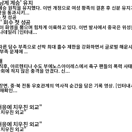
남계 계승' 유지
승 원칙을 유지했다. 이번 개정으로 여성 황족의 결혼 후 신분 유지가
정안을 통과시키...
' 회수 첫 성공
이 화염을 뿜으며 힘차게 이륙하고 있다. 이번 발사에서 중국은 위성을
랫폼에서 그물 포획 방식으로 회수하는 데 처음으로 성공했다./차이나데일리 [인터내...
 담수 부족으로 선박 최대 흘수 제한을 강화하면서 글로벌 해운시장과 공
족 문제에 ...
태
 직후, 아르헨티나 수도 부에노스아이레스에서 축구 팬들의 폭력 사태
월드컵 2연패가 무산된 직후 벌어진 이번 소요 사태는 아르헨티나 사회에 적지 않은 충격을 안겼다. 신...
재확인...
대응에 치우친 외교"
대응에 치우친 외교"