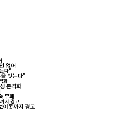
확인 없어
폼을 벗는다"
양성 본격화
속 무패
회 보이콧까지 경고