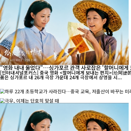
"영화 내내 울었다"…싱가포르 관객 사로잡은 '할머니에게 
[인터내셔널포커스] 중국 영화 <할머니에게 보내는 편지>(给阿嬷的情书)가 싱가포
품은 싱가포르 내 26개 극장 가운데 24개 극장에서 상영을 시...