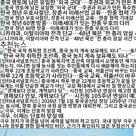
중국 영토에 남은 유일한 '외국 군대'…주권과 외교가 만든 
한국 청년 우호사절단, 장춘서 미래산업 교류…한중 협력 
한국 청년 60명 방중…미래세대가 잇는 한중 우호의 다리
니카라과, 이탈리아와 전격 단교…48년 묵은 '전 총리 암살
추천뉴스
"한국 국적 취득한 조선족, 중국 농지 계속 보유해도 되나
[인터내셔널포커스] 중국 동북지역 조선족 마을에서 오랫동안 제기돼
하는지, 아니면 실제 농사를 짓는 주민들에게 다시 배분해야 하는지를 
하루 22개 초등학교가 사라진다…중국 교육, 저출산이 바꾸
[인터내셔널포커스] 중국에서 하루 평균 22개의 초등학교가 문을 닫
육계는 이를 단순한 폐교가 아닌 '규모 확대에서 교육의 질 향상으로 
"경제보다 안보, 개혁보다 당"…시진핑 105주년 연설이 예
[인터내셔널포커스] 2026년 7월 1일 중국공산당 창당 105주년 
는 동시에, 향후 중국의 국정 운영 방향과 대외전략, 그리고 중국공산
극우, 이제는 단호히 맞설 때
극우 정치가 국경을 넘어 세력을 넓히려 하고 있다. 국내 일부 극우
니라 정부를 향한 원색적인 비난, 근거가 확인되지 않은 부정선거 주장