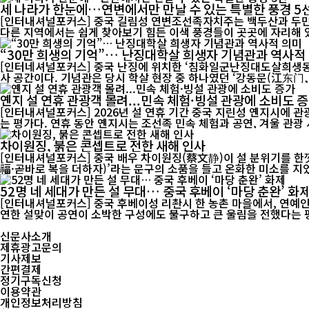
세 나라가 한눈에…연변에서만 만날 수 있는 특별한 풍경 5
[인터내셔널포커스] 중국 길림성 연변조선족자치주는 백두산과 두만
“30만 희생의 기억”… 난징대학살 희생자 기념관과 역사적
[인터네셔널포커스] 중국 난징에 위치한 ‘침화일군난징대도살희생동
사 공간이다. 기념관은 당시 학살 현장 중 하나였던 ‘강동문(江东门, 장
옌지 설 연휴 관광객 몰려...민속 체험·빙설 관광에 소비도 
[인터내셔널포커스] 2026년 설 연휴 기간 중국 지린성 옌지시에 
는 평가다. 연휴 동안 옌지시는 조선족 민속 체험과 공연, 겨울 관
차이원징, 붉은 콘셉트로 전한 새해 인사
[인터내셔널포커스] 중국 배우 차이원징(蔡文静)이 설 분위기를 한껏
福·곧바로 복을 더하자)’라는 문구의 소품을 들고 온화한 미소를 지었다
52명 네 세대가 만든 설 무대… 중국 후베이 ‘마당 춘완’ 화
[인터내셔널포커스] 중국 후베이성 리촨시 한 농촌 마을에서, 연예인도
신문사소개
제휴광고문의
기사제보
간편결제
정기구독신청
이용약관
개인정보처리방침