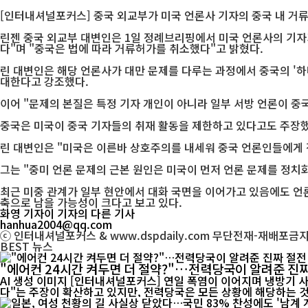
[인터내셔널포커스] 중국 외교부가 미국 언론사 기자의 중국 내 거류
린젠 중국 외교부 대변인은 1일 정례브리핑에서 미국 언론사의 기자
다"며 "중국은 법에 따라 거류허가를 취소했다"고 밝혔다.
린 대변인은 해당 언론사가 대만 문제를 다루는 과정에서 중국의 '하
대한다고 강조했다.
이어 "문제의 본질은 특정 기자 개인이 아니라 일부 서방 언론이 중
중국은 미국이 중국 기자들의 취재 활동을 제한하고 있다고도 주장했
린 대변인은 "미국은 이른바 상호주의를 내세워 중국 언론인들에게 
그는 "중미 언론 문제의 근본 원인은 미국이 먼저 언론 문제를 정치
최근 미중 관계가 일부 현안에서 대화 국면을 이어가고 있음에도 언
축으로 남을 가능성이 크다고 보고 있다.
화영 기자
이 기자의 다른 기사
hanhua2004@qq.com
ⓒ 인터내셔널포커스 & www.dspdaily.com 무단전재-재배포금
BEST
뉴스
"에어컨 24시간 켜두면 더 절약?"…전력당국이 알려준 진짜
AI 생성 이미지 [인터내셔널포커스] 연일 폭염이 이어지며 냉방기 사용이 급증하고 전기요금 부담에 대한 우려도 커지고 있다. 최근 온라인에서는 "에어컨은 24시간 계속 켜두는 것이 오히려 전기료를 아낀
다"는 주장이 확산하고 있지만, 전력당국은 모든 상황에 해당하는 것은