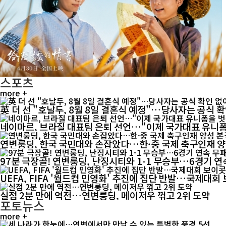
스포츠
more +
英 더 선 "호날두, 8월 8일 결혼식 예정"…당사자는 공식 
네이마르, 브라질 대표팀 은퇴 선언…"이제 국가대표 유니
연변룽딩, 한국 국민대와 손잡았다…한·중 국제 축구인재 
97분 극장골! 연변룽딩, 난징시티와 1-1 무승부…6경기 연
UEFA, FIFA '월드컵 민영화' 추진에 집단 반발…국제대
실점 2분 만에 역전…연변룽딩, 메이저우 꺾고 2위 도약
포토뉴스
more +