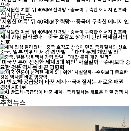
프라
실시간뉴스
‘시원한 여름’ 뒤 40억㎾ 전력망…중국이 구축한 에너지 인
프라
세계 민심 달라졌나…중국 호감도 상승이 던진 국제질서의
신호
중국, 일본 방위백서 강력 반발…"대만 문제 개입 말라"
'미국 언론이 선정한 세계 5대 위인' 사실일까…순위보다 중
요한 것은 역사를 바꾼 영향력
AI·반도체·공급망이 바꾼 세계…국제질서는 새로운 패권
경쟁 시대로
추천뉴스