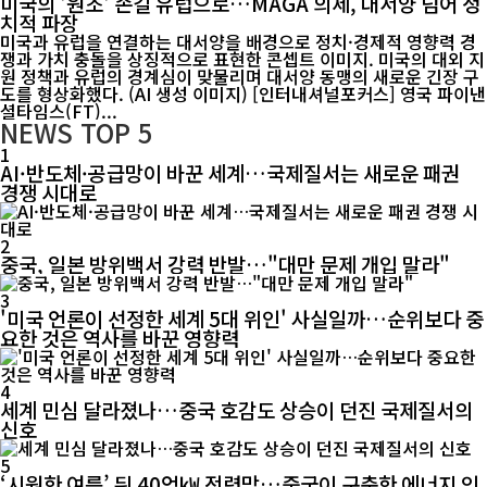
미국의 '원조' 손길 유럽으로…MAGA 의제, 대서양 넘어 정
치적 파장
미국과 유럽을 연결하는 대서양을 배경으로 정치·경제적 영향력 경
쟁과 가치 충돌을 상징적으로 표현한 콘셉트 이미지. 미국의 대외 지
원 정책과 유럽의 경계심이 맞물리며 대서양 동맹의 새로운 긴장 구
도를 형상화했다. (AI 생성 이미지) [인터내셔널포커스] 영국 파이낸
셜타임스(FT)...
NEWS
TOP 5
1
AI·반도체·공급망이 바꾼 세계…국제질서는 새로운 패권
경쟁 시대로
2
중국, 일본 방위백서 강력 반발…"대만 문제 개입 말라"
3
'미국 언론이 선정한 세계 5대 위인' 사실일까…순위보다 중
요한 것은 역사를 바꾼 영향력
4
세계 민심 달라졌나…중국 호감도 상승이 던진 국제질서의
신호
5
‘시원한 여름’ 뒤 40억㎾ 전력망…중국이 구축한 에너지 인