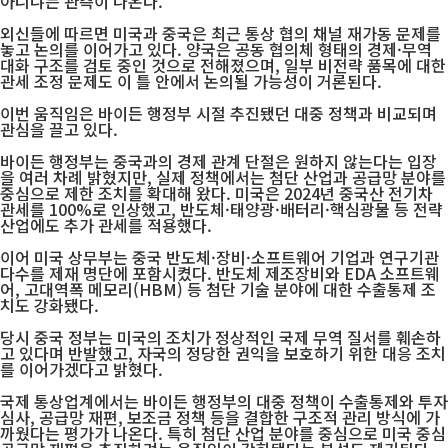
아니냐는 관측이 나온다.
외신들에 따르면 미국과 중국은 최근 통상 협의 채널 재가동 문제를
놓고 논의를 이어가고 있다. 양국은 공동 협의체 형태의 경제·무역
대화 구조를 검토 중인 것으로 전해졌으며, 일부 비전략 품목에 대한
관세 조정 문제도 이 틀 안에서 논의될 가능성이 거론된다.
이번 움직임은 바이든 행정부 시절 추진됐던 대중 정책과 비교되며
관심을 끌고 있다.
바이든 행정부는 중국과의 경제 관계 단절은 원하지 않는다는 입장
을 여러 차례 밝혔지만, 실제 정책에서는 첨단 산업과 공급망 분야를
중심으로 제한 조치를 확대해 왔다. 미국은 2024년 중국산 전기차
관세를 100%로 인상했고, 반도체·태양광·배터리·핵심광물 등 전략
산업에도 추가 관세를 적용했다.
이어 미국 상무부는 중국 반도체·장비·소프트웨어 기업과 연구기관
다수를 제재 명단에 포함시켰다. 반도체 제조장비와 EDA 소프트웨
어, 고대역폭 메모리(HBM) 등 첨단 기술 분야에 대한 수출통제 조
치도 강화됐다.
당시 중국 정부는 미국의 조치가 정상적인 국제 무역 질서를 훼손하
고 있다며 반발했고, 자국의 정당한 권익을 보호하기 위한 대응 조치
를 이어가겠다고 밝혔다.
국제 통상업계에서는 바이든 행정부의 대중 정책이 수출통제와 투자
심사, 공급망 재편, 보조금 정책 등을 결합한 구조적 관리 방식에 가
까웠다는 평가가 나온다. 특히 첨단 산업 분야를 중심으로 미국 중심