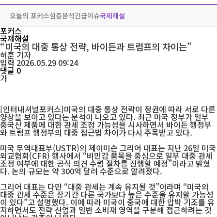
오늘의 포커스
심층분석
긴급이슈
국제해설
포커스
국제해설
“미국의 대중 통상 전략, 바이든과 트럼프의 차이는”
허훈
기자
입력 2026.05.29 09:24
댓글 0
가
[인터내셔널포커스]미국의 대중 통상 전략이 정권에 따라 서로 다른
양상을 보이고 있다는 분석이 나오고 있다. 최근 미국 정부가 일부
중국산 제품에 대한 관세 조정 가능성을 시사하면서 바이든 행정부
와 트럼프 행정부의 대중 접근법 차이가 다시 주목받고 있다.
미국 무역대표부(USTR)의 제이미슨 그리어 대표는 지난 26일 미국
외교협회(CFR) 행사에서 “비민감 품목을 중심으로 일부 대중 관세
조정 여부에 대한 공식 의견 수렴 절차를 진행할 예정”이라고 밝혔
다. 논의 규모는 약 300억 달러 수준으로 알려졌다.
그리어 대표는 다만 “대중 관세는 계속 유지될 것”이라며 “미국의
대중 관세 수준은 장기간 다른 국가보다 높은 수준을 유지할 가능성
이 있다”고 설명했다. 이에 따라 미국이 중국에 대한 압박 기조를 유
지하면서도 전략 산업과 일반 소비재 영역을 구분해 접근하려는 것