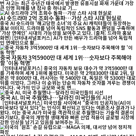
번 사고는 최근 수년간 태국에서 발생한 유흥시설 화재 가운데 가장
큰 인명 피해를 낸 참사 중 하나로 기...
AI 숏드라마 2억 조회수 돌파…가상 스타 시대 현실로
중국 AI 숏드라마 '해고당한 소녀'의 주요 AI 캐릭터들이 등장하는
홍보 이미지. 드라마를 넘어 독립적인 SNS 활동과 팬덤을 구축하며
'가상 연예인' 시대의 가능성을 보여주고 있다. (출처: 드라마 홍보
화면) [인터내셔널포커스] AI가 만든 배우가 드라마를 넘어 독립적
인 연예인으로 활...
중국 자동차 3억5900만 대 세계 1위…숫자보다 주목해야
할 '이동 혁명'
[인터내셔널포커스] 중국의 자동차 보유 대수가 약 3억5900만 대
를 기록하며 세계 1위에 올랐다. 미국은 약 2억8300만 대로 2위, 일
본은 약 8000만 대, 러시아는 약 5400만 대, 독일은 약 5300만 대로
뒤를 이었다. 그러나 이 순위는 단순히 자동차 숫자를 겨루는 경쟁이
아니다. 국가의 인구 규모와 국토 면...
중국 AI, 미국 추월했나…달라진 미국인들의 시선
[인터내셔널포커스] 미국인들 사이에서 "중국의 인공지능(AI)이
미국보다 앞서 있다"는 인식이 확산되고 있다는 여론조사 결과가 나
왔다. 이는 중국 AI가 미국을 객관적으로 추월했다는 기술적 결론이
라기보다, 중국의 개방형 생태계와 빠른 산업 적용이 글로벌 시장에
강한 인상을 남기고 있음을 보여주는 지...