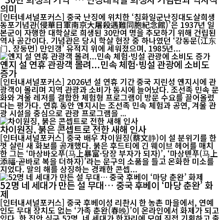
의미
[인터네셔널포커스] 중국 난징에 위치한 ‘침화일군난징대도살희생
동포기념관(侵華日軍南京大屠殺遇難同胞紀念館)’은 1937년 일
본군이 자행한 대학살로 희생된 30만여 명을 추모하기 위해 건립된
역사 공간이다. 기념관은 당시 학살 현장 중 하나였던 ‘강동문(江东
门, 장둥먼) 만인갱’ 유적지 위에 세워졌으며, 1985년...
옌지 설 연휴 관광객 몰려...민속 체험·빙설 관광에 소비도
증가
[인터내셔널포커스] 2026년 설 연휴 기간 중국 지린성 옌지시에 관
광객이 몰리며 지역 관광과 소비가 동시에 늘어났다. 조선족 민속 문
화와 겨울 레저를 결합한 체험형 프로그램이 방문 수요를 끌어올렸
다는 평가다. 연휴 동안 옌지시는 조선족 민속 체험과 공연, 겨울 관
광 시설을 중심으로 관광 프로그램을 ...
차이원징, 붉은 콘셉트로 전한 새해 인사
[인터내셔널포커스] 중국 배우 차이원징(蔡文静)이 설 분위기를 한
껏 살린 새 화보를 공개했다. 붉은 후드티에 긴 웨이브 헤어를 매치
한 그는 ‘마상바오푸(马上暴富·당장 부자가 되자)’, ‘마상톈푸(马上
添福·곧바로 복을 더하자)’라는 문구의 소품을 들고 온화한 미소를
지었다. 말의 해를 상징하는 경쾌한 콘셉...
52명 네 세대가 만든 설 무대… 중국 후베이 ‘마당 춘완’ 화
제
[인터내셔널포커스] 중국 후베이성 리촨시 한 농촌 마을에서, 연예
인도 무대 장치도 없는 ‘가족 춘완(春晚)’이 온라인에서 화제가 되고
있다. 한 집안 식구 52명, 네 세대가 한자리에 모여 직접 기획하고 출