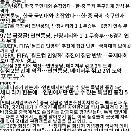
폼을 벗는다"
연변룽딩, 한국 국민대와 손잡았다…한·중 국제 축구인재
양성 본격화
97분 극장골! 연변룽딩, 난징시티와 1-1 무승부…6경기 연
속 무패
UEFA, FIFA '월드컵 민영화' 추진에 집단 반발…국제대회
보이콧까지 경고
실점 2분 만에 역전…연변룽딩, 메이저우 꺾고 2위 도약
포토뉴스
more +
세 나라가 한눈에…연변에서만 만날 수 있는 특별한 풍경 5
선
[인터내셔널포커스] 중국 길림성 연변조선족자치주는 백두산과 두
만강, 국경지대가 어우러진 독특한 자연환경과 역사·문화적 배경을
바탕으로 중국에서도 손꼽히는 관광지로 평가받는다. 특히 연변에
는 다른 지역에서는 쉽게 찾아보기 힘든 이색 풍경들이 곳곳에 자리
해 있어 국내외 관광객들의 발길을 끌고 있다. ...
“30만 희생의 기억”… 난징대학살 희생자 기념관과 역사적