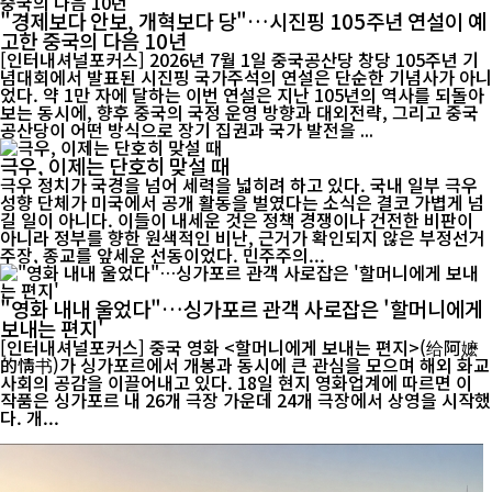
"경제보다 안보, 개혁보다 당"…시진핑 105주년 연설이 예
고한 중국의 다음 10년
[인터내셔널포커스] 2026년 7월 1일 중국공산당 창당 105주년 기
념대회에서 발표된 시진핑 국가주석의 연설은 단순한 기념사가 아니
었다. 약 1만 자에 달하는 이번 연설은 지난 105년의 역사를 되돌아
보는 동시에, 향후 중국의 국정 운영 방향과 대외전략, 그리고 중국
공산당이 어떤 방식으로 장기 집권과 국가 발전을 ...
극우, 이제는 단호히 맞설 때
극우 정치가 국경을 넘어 세력을 넓히려 하고 있다. 국내 일부 극우
성향 단체가 미국에서 공개 활동을 벌였다는 소식은 결코 가볍게 넘
길 일이 아니다. 이들이 내세운 것은 정책 경쟁이나 건전한 비판이
아니라 정부를 향한 원색적인 비난, 근거가 확인되지 않은 부정선거
주장, 종교를 앞세운 선동이었다. 민주주의...
"영화 내내 울었다"…싱가포르 관객 사로잡은 '할머니에게
보내는 편지'
[인터내셔널포커스] 중국 영화 <할머니에게 보내는 편지>(给阿嬷
的情书)가 싱가포르에서 개봉과 동시에 큰 관심을 모으며 해외 화교
사회의 공감을 이끌어내고 있다. 18일 현지 영화업계에 따르면 이
작품은 싱가포르 내 26개 극장 가운데 24개 극장에서 상영을 시작했
다. 개...