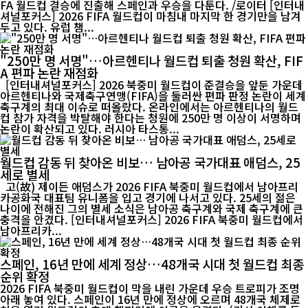
FA 월드컵 결승에 진출해 스페인과 우승을 다툰다. /로이터 [인터내
셔널포커스] 2026 FIFA 월드컵이 마침내 마지막 한 경기만을 남겨
두고 있다. 유럽 챔...
"250만 명 서명"…아르헨티나 월드컵 퇴출 청원 확산, FIF
A 편파 논란 재점화
[인터내셔널포커스] 2026 북중미 월드컵이 준결승을 앞둔 가운데
아르헨티나와 국제축구연맹(FIFA)을 둘러싼 편파 판정 논란이 세계
축구계의 최대 이슈로 떠올랐다. 온라인에서는 아르헨티나의 월드
컵 참가 자격을 박탈해야 한다는 청원에 250만 명 이상이 서명하며
논란이 확산되고 있다. 러시아 타스통...
월드컵 감동 뒤 찾아온 비보… 남아공 국가대표 애덤스, 25
세로 별세
고(故) 제이든 애덤스가 2026 FIFA 북중미 월드컵에서 남아프리
카공화국 대표팀 유니폼을 입고 경기에 나서고 있다. 25세의 젊은
나이에 전해진 그의 별세 소식은 남아공 축구계와 국제 축구계에 큰
충격을 안겼다. [인터내셔널포커스] 2026 FIFA 북중미 월드컵에서
남아프리카...
스페인, 16년 만에 세계 정상…48개국 시대 첫 월드컵 최종
순위 확정
2026 FIFA 북중미 월드컵이 막을 내린 가운데 우승 트로피가 조명
아래 놓여 있다. 스페인이 16년 만에 정상에 오르며 48개국 체제로