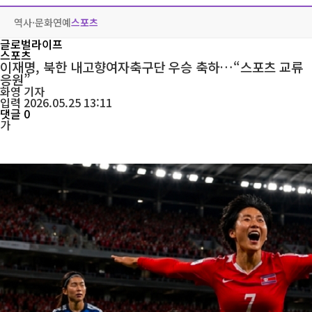
역사·문화
연예
스포츠
글로벌라이프
스포츠
이재명, 북한 내고향여자축구단 우승 축하…“스포츠 교류
응원”
화영
기자
입력 2026.05.25 13:11
댓글 0
가