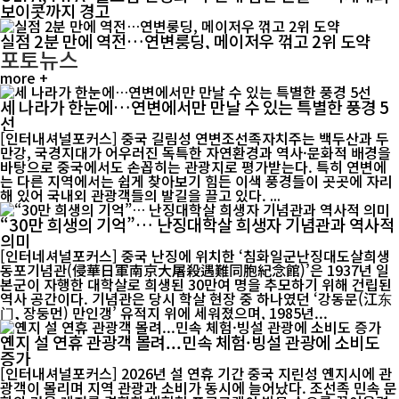
보이콧까지 경고
실점 2분 만에 역전…연변룽딩, 메이저우 꺾고 2위 도약
포토뉴스
more +
세 나라가 한눈에…연변에서만 만날 수 있는 특별한 풍경 5
선
[인터내셔널포커스] 중국 길림성 연변조선족자치주는 백두산과 두
만강, 국경지대가 어우러진 독특한 자연환경과 역사·문화적 배경을
바탕으로 중국에서도 손꼽히는 관광지로 평가받는다. 특히 연변에
는 다른 지역에서는 쉽게 찾아보기 힘든 이색 풍경들이 곳곳에 자리
해 있어 국내외 관광객들의 발길을 끌고 있다. ...
“30만 희생의 기억”… 난징대학살 희생자 기념관과 역사적
의미
[인터네셔널포커스] 중국 난징에 위치한 ‘침화일군난징대도살희생
동포기념관(侵華日軍南京大屠殺遇難同胞紀念館)’은 1937년 일
본군이 자행한 대학살로 희생된 30만여 명을 추모하기 위해 건립된
역사 공간이다. 기념관은 당시 학살 현장 중 하나였던 ‘강동문(江东
门, 장둥먼) 만인갱’ 유적지 위에 세워졌으며, 1985년...
옌지 설 연휴 관광객 몰려...민속 체험·빙설 관광에 소비도
증가
[인터내셔널포커스] 2026년 설 연휴 기간 중국 지린성 옌지시에 관
광객이 몰리며 지역 관광과 소비가 동시에 늘어났다. 조선족 민속 문