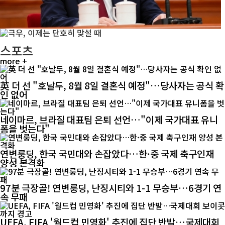
스포츠
more +
英 더 선 "호날두, 8월 8일 결혼식 예정"…당사자는 공식 확
인 없어
네이마르, 브라질 대표팀 은퇴 선언…"이제 국가대표 유니
폼을 벗는다"
연변룽딩, 한국 국민대와 손잡았다…한·중 국제 축구인재
양성 본격화
97분 극장골! 연변룽딩, 난징시티와 1-1 무승부…6경기 연
속 무패
UEFA, FIFA '월드컵 민영화' 추진에 집단 반발…국제대회