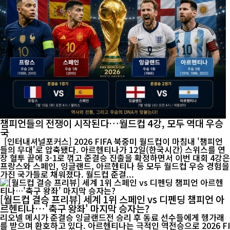
챔피언들의 전쟁이 시작된다…월드컵 4강, 모두 역대 우승
국
[인터내셔널포커스] 2026 FIFA 북중미 월드컵이 마침내 '챔피언
들의 무대'로 압축됐다. 아르헨티나가 12일(한국시간) 스위스를 연
장 혈투 끝에 3-1로 꺾고 준결승 진출을 확정하면서 이번 대회 4강은
프랑스와 스페인, 잉글랜드, 아르헨티나 등 모두 월드컵 우승 경험을
가진 국가들로 채워졌다. 월드컵 준결...
[월드컵 결승 프리뷰] 세계 1위 스페인 vs 디펜딩 챔피언 아
르헨티나…'축구 왕좌' 마지막 승자는?
리오넬 메시가 준결승 잉글랜드전 승리 후 동료 선수들에게 헹가래
를 받으며 환호하고 있다. 아르헨티나는 극적인 역전승으로 2026 FI