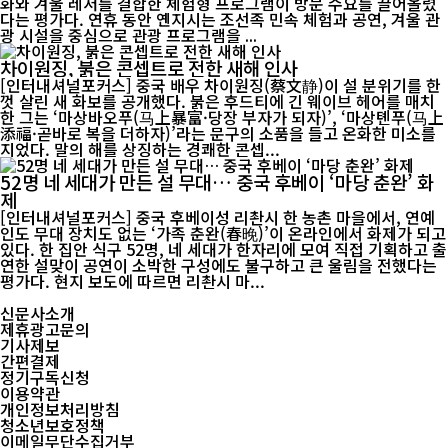
화와 겨울 레저를 결합한 체험형 프로그램이 방문 수요를 끌어올렸
다는 평가다. 연휴 동안 옌지시는 조선족 민속 체험과 공연, 겨울 관
광 시설을 중심으로 관광 프로그램을 ...
차이원징, 붉은 콘셉트로 전한 새해 인사
[인터내셔널포커스] 중국 배우 차이원징(蔡文静)이 설 분위기를 한
껏 살린 새 화보를 공개했다. 붉은 후드티에 긴 웨이브 헤어를 매치
한 그는 ‘마상바오푸(马上暴富·당장 부자가 되자)’, ‘마상톈푸(马上
添福·곧바로 복을 더하자)’라는 문구의 소품을 들고 온화한 미소를
지었다. 말의 해를 상징하는 경쾌한 콘셉...
52명 네 세대가 만든 설 무대… 중국 후베이 ‘마당 춘완’ 화
제
[인터내셔널포커스] 중국 후베이성 리촨시 한 농촌 마을에서, 연예
인도 무대 장치도 없는 ‘가족 춘완(春晚)’이 온라인에서 화제가 되고
있다. 한 집안 식구 52명, 네 세대가 한자리에 모여 직접 기획하고 출
연한 설맞이 공연이 소박한 구성에도 불구하고 큰 울림을 전했다는
평가다. 현지 보도에 따르면 리촨시 마...
신문사소개
제휴광고문의
기사제보
간편결제
정기구독신청
이용약관
개인정보처리방침
청소년보호정책
이메일무단수집거부