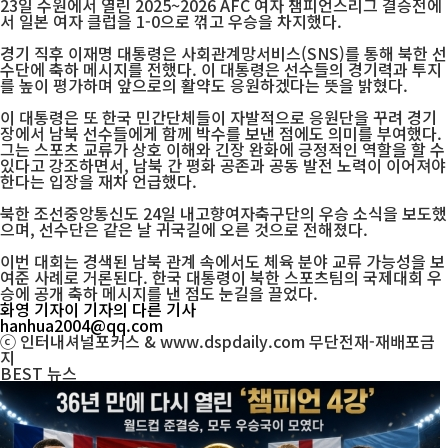
23일 수원에서 열린 2025~2026 AFC 여자 챔피언스리그 결승전에
서 일본 여자 클럽을 1-0으로 꺾고 우승을 차지했다.
경기 직후 이재명 대통령은 사회관계망서비스(SNS)를 통해 북한 선
수단에 축하 메시지를 전했다. 이 대통령은 선수들의 경기력과 투지
를 높이 평가하며 앞으로의 활약도 응원하겠다는 뜻을 밝혔다.
이 대통령은 또 한국 민간단체들이 자발적으로 응원단을 꾸려 경기
장에서 남북 선수들에게 함께 박수를 보낸 점에도 의미를 부여했다.
그는 스포츠 교류가 상호 이해와 긴장 완화에 긍정적인 역할을 할 수
있다고 강조하면서, 남북 간 평화 공존과 공동 발전 노력이 이어져야
한다는 입장을 재차 언급했다.
북한 조선중앙통신도 24일 내고향여자축구단의 우승 소식을 보도했
으며, 선수단은 같은 날 귀국길에 오른 것으로 전해졌다.
이번 대회는 경색된 남북 관계 속에서도 체육 분야 교류 가능성을 보
여준 사례로 거론된다. 한국 대통령이 북한 스포츠팀의 국제대회 우
승에 공개 축하 메시지를 낸 점도 눈길을 끌었다.
화영 기자
이 기자의 다른 기사
hanhua2004@qq.com
ⓒ 인터내셔널포커스 & www.dspdaily.com 무단전재-재배포금
지
BEST
뉴스