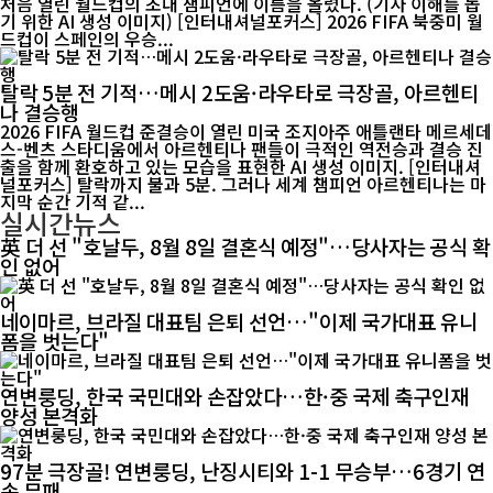
처음 열린 월드컵의 초대 챔피언에 이름을 올렸다. (기사 이해를 돕
기 위한 AI 생성 이미지) [인터내셔널포커스] 2026 FIFA 북중미 월
드컵이 스페인의 우승...
탈락 5분 전 기적…메시 2도움·라우타로 극장골, 아르헨티
나 결승행
2026 FIFA 월드컵 준결승이 열린 미국 조지아주 애틀랜타 메르세데
스-벤츠 스타디움에서 아르헨티나 팬들이 극적인 역전승과 결승 진
출을 함께 환호하고 있는 모습을 표현한 AI 생성 이미지. [인터내셔
널포커스] 탈락까지 불과 5분. 그러나 세계 챔피언 아르헨티나는 마
지막 순간 기적 같...
실시간뉴스
英 더 선 "호날두, 8월 8일 결혼식 예정"…당사자는 공식 확
인 없어
네이마르, 브라질 대표팀 은퇴 선언…"이제 국가대표 유니
폼을 벗는다"
연변룽딩, 한국 국민대와 손잡았다…한·중 국제 축구인재
양성 본격화
97분 극장골! 연변룽딩, 난징시티와 1-1 무승부…6경기 연
속 무패