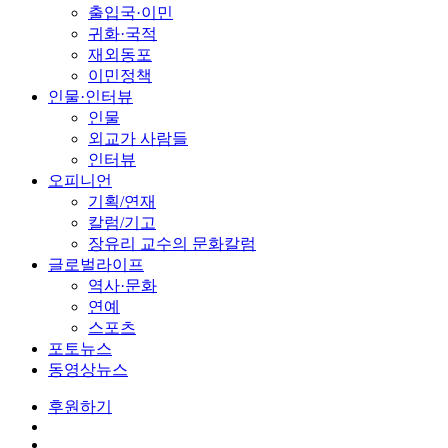
출입국·이민
귀화·국적
재외동포
이민정책
인물·인터뷰
인물
외교가 사람들
인터뷰
오피니언
기획/연재
칼럼/기고
장유리 교수의 문화칼럼
글로벌라이프
역사·문화
연예
스포츠
포토뉴스
동영상뉴스
후원하기