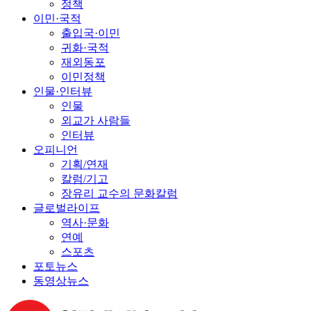
정책
이민·국적
출입국·이민
귀화·국적
재외동포
이민정책
인물·인터뷰
인물
외교가 사람들
인터뷰
오피니언
기획/연재
칼럼/기고
장유리 교수의 문화칼럼
글로벌라이프
역사·문화
연예
스포츠
포토뉴스
동영상뉴스