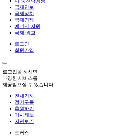
미·중전략경쟁
국제안보
국제정치
국제경제
에너지·자원
국제·외교
로그인
회원가입
로그인
을 하시면
다양한 서비스를
제공받으실 수 있습니다.
전체기사
정기구독
후원하기
기사제보
지면보기
포커스