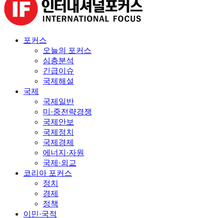
포커스
오늘의 포커스
심층분석
긴급이슈
국제해설
국제
국제일반
미·중전략경쟁
국제안보
국제정치
국제경제
에너지·자원
국제·외교
코리아 포커스
정치
경제
정책
이민·국적