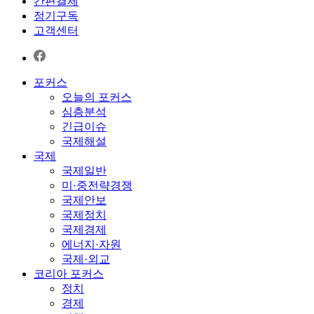
간편결제
정기구독
고객센터
포커스
오늘의 포커스
심층분석
긴급이슈
국제해설
국제
국제일반
미·중전략경쟁
국제안보
국제정치
국제경제
에너지·자원
국제·외교
코리아 포커스
정치
경제