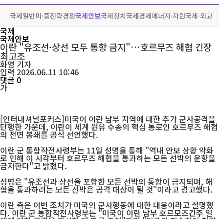
국제일반
미·중전략경쟁
국제안보
국제정치
국제경제
에너지·자원
국제·외교
국제
국제안보
이란 "유조선·상선 모두 통항 금지"…호르무즈 해협 긴장
최고조
화영
기자
입력 2026.06.11 10:46
댓글 0
가
[인터내셔널포커스]미국이 이란 남부 지역에 대한 추가 군사공격을
단행한 가운데, 이란이 세계 원유 수송의 핵심 통로인 호르무즈 해협
의 전면 봉쇄를 공식 선언했다.
이란 군 통합작전사령부는 11일 성명을 통해 "역내 안보 상황 악화
로 인해 이 시각부터 호르무즈 해협을 통과하는 모든 선박의 운항을
금지한다"고 밝혔다.
성명은 "유조선과 상선을 포함한 모든 선박의 통항이 금지되며, 해
협을 통과하려는 모든 선박은 공격 대상이 될 것"이라고 경고했다.
이란 측은 이번 조치가 미국의 군사행동에 대한 대응이라고 설명했
다. 이란 군 통합작전사령부는 "미국이 이란 남부 호르모즈간주 일