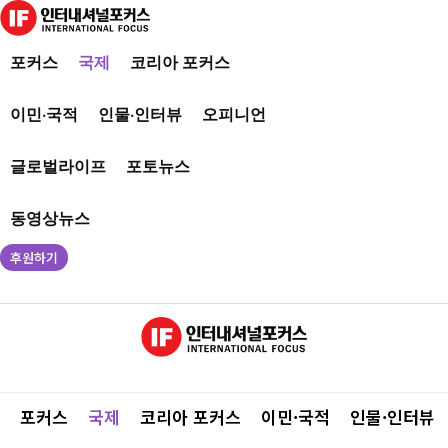
포커스
국제
코리아 포커스
이민·국적
인물·인터뷰
오피니언
글로벌라이프
포토뉴스
동영상뉴스
후원하기
포커스
국제
코리아 포커스
이민·국적
인물·인터뷰