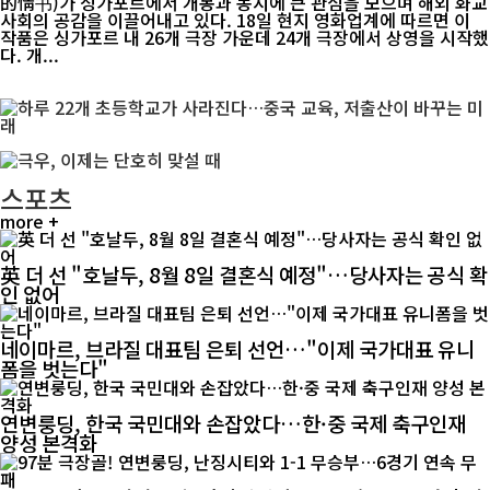
的情书)가 싱가포르에서 개봉과 동시에 큰 관심을 모으며 해외 화교
사회의 공감을 이끌어내고 있다. 18일 현지 영화업계에 따르면 이
작품은 싱가포르 내 26개 극장 가운데 24개 극장에서 상영을 시작했
다. 개...
스포츠
more +
英 더 선 "호날두, 8월 8일 결혼식 예정"…당사자는 공식 확
인 없어
네이마르, 브라질 대표팀 은퇴 선언…"이제 국가대표 유니
폼을 벗는다"
연변룽딩, 한국 국민대와 손잡았다…한·중 국제 축구인재
양성 본격화