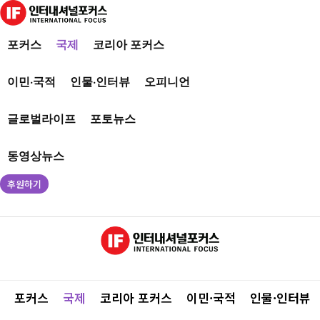
포커스
국제
코리아 포커스
이민·국적
인물·인터뷰
오피니언
글로벌라이프
포토뉴스
동영상뉴스
후원하기
포커스
국제
코리아 포커스
이민·국적
인물·인터뷰