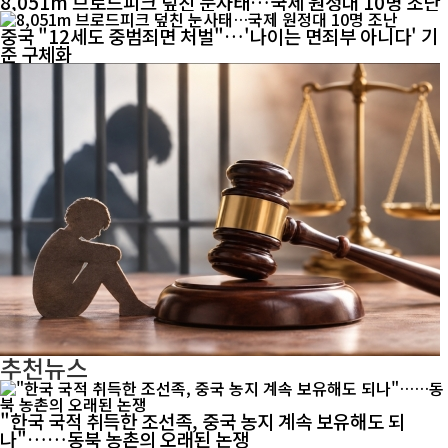
8,051m 브로드피크 덮친 눈사태…국제 원정대 10명 조난
중국 "12세도 중범죄면 처벌"…'나이는 면죄부 아니다' 기
준 구체화
추천뉴스
"한국 국적 취득한 조선족, 중국 농지 계속 보유해도 되
나"……동북 농촌의 오래된 논쟁