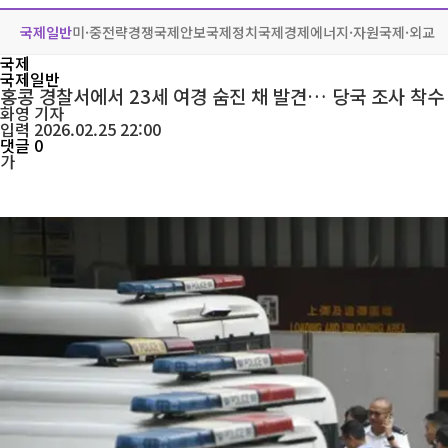
국제일반
미·중전략경쟁
국제안보
국제정치
국제경제
에너지·자원
국제·외교
국제
국제일반
홍콩 경찰서에서 23세 여경 숨진 채 발견… 당국 조사 착수
화영
기자
입력 2026.02.25 22:00
댓글 0
가