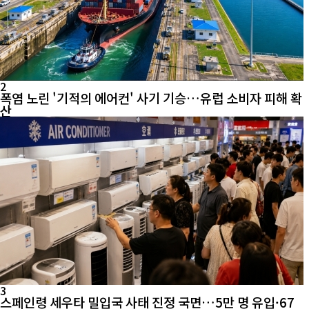
2
폭염 노린 '기적의 에어컨' 사기 기승…유럽 소비자 피해 확
산
3
스페인령 세우타 밀입국 사태 진정 국면…5만 명 유입·67