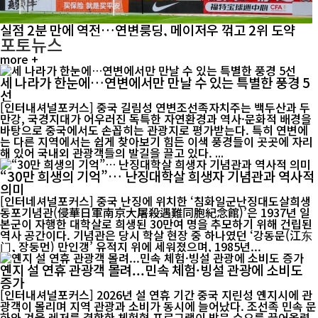
실점 2분 만에 역전…연변룽딩, 메이저우 꺾고 2위 도약
포토뉴스
more +
세 나라가 한눈에…연변에서만 만날 수 있는 특별한 풍경 5
선
[인터내셔널포커스] 중국 길림성 연변조선족자치주는 백두산과 두
만강, 국경지대가 어우러진 독특한 자연환경과 역사·문화적 배경을
바탕으로 중국에서도 손꼽히는 관광지로 평가받는다. 특히 연변에
는 다른 지역에서는 쉽게 찾아보기 힘든 이색 풍경들이 곳곳에 자리
해 있어 국내외 관광객들의 발길을 끌고 있다. ...
“30만 희생의 기억”… 난징대학살 희생자 기념관과 역사적
의미
[인터네셔널포커스] 중국 난징에 위치한 ‘침화일군난징대도살희생
동포기념관(侵華日軍南京大屠殺遇難同胞紀念館)’은 1937년 일
본군이 자행한 대학살로 희생된 30만여 명을 추모하기 위해 건립된
역사 공간이다. 기념관은 당시 학살 현장 중 하나였던 ‘강동문(江东
门, 장둥먼) 만인갱’ 유적지 위에 세워졌으며, 1985년...
옌지 설 연휴 관광객 몰려...민속 체험·빙설 관광에 소비도
증가
[인터내셔널포커스] 2026년 설 연휴 기간 중국 지린성 옌지시에 관
광객이 몰리며 지역 관광과 소비가 동시에 늘어났다. 조선족 민속 문
화와 겨울 레저를 결합한 체험형 프로그램이 방문 수요를 끌어올렸