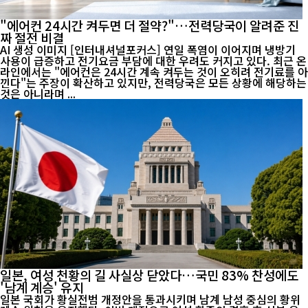
"에어컨 24시간 켜두면 더 절약?"…전력당국이 알려준 진
짜 절전 비결
AI 생성 이미지 [인터내셔널포커스] 연일 폭염이 이어지며 냉방기
사용이 급증하고 전기요금 부담에 대한 우려도 커지고 있다. 최근 온
라인에서는 "에어컨은 24시간 계속 켜두는 것이 오히려 전기료를 아
낀다"는 주장이 확산하고 있지만, 전력당국은 모든 상황에 해당하는
것은 아니라며 ...
일본, 여성 천황의 길 사실상 닫았다…국민 83% 찬성에도
'남계 계승' 유지
일본 국회가 황실전범 개정안을 통과시키며 남계 남성 중심의 황위