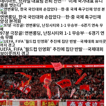
네이마르, 브라질 대표팀 은퇴 선언…"이제 국가대표 유니
폼을 벗는다"
연변룽딩, 한국 국민대와 손잡았다…한·중 국제 축구인재
양성 본격화
97분 극장골! 연변룽딩, 난징시티와 1-1 무승부…6경기 연
속 무패
UEFA, FIFA '월드컵 민영화' 추진에 집단 반발…국제대회
보이콧까지 경고