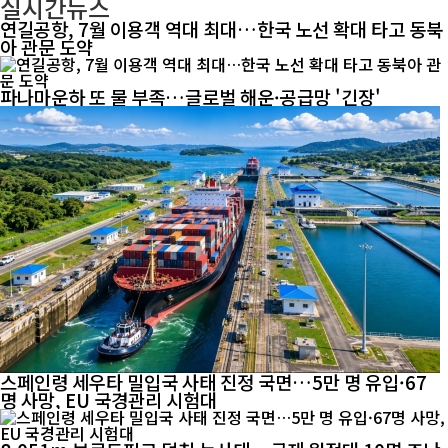
실시간뉴스
연길공항, 7월 이용객 역대 최대…한국 노선 확대 타고 동북
아 관문 도약
파나마운하 또 물 부족…글로벌 해운·공급망 '긴장'
스페인령 세우타 밀입국 사태 진정 국면…5만 명 유입·67
명 사망, EU 국경관리 시험대