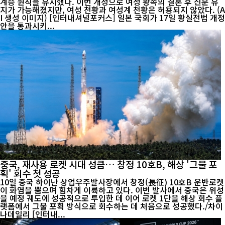
계승 원칙을 유지했다. 이번 개정으로 여성 황족의 결혼 후 신분 유
지가 가능해졌지만, 여성 천황과 여성계 천황은 허용되지 않았다. (A
I 생성 이미지) [인터내셔널포커스] 일본 국회가 17일 황실전범 개정
안을 통과시키...
중국, 재사용 로켓 시대 성큼… 창정 10호B, 해상 '그물 포
획' 회수 첫 성공
10일 중국 하이난 상업우주발사장에서 창정(長征) 10호B 운반로켓
이 화염을 뿜으며 힘차게 이륙하고 있다. 이번 발사에서 중국은 위성
을 예정 궤도에 성공적으로 투입한 데 이어 로켓 1단을 해상 회수 플
랫폼에서 그물 포획 방식으로 회수하는 데 처음으로 성공했다./차이
나데일리 [인터내...