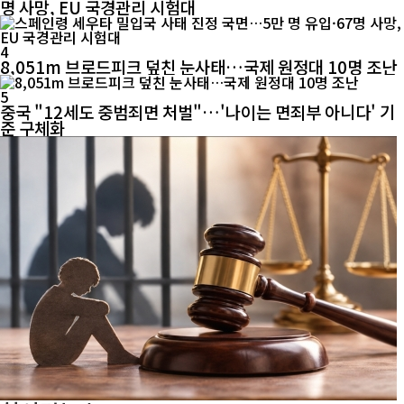
명 사망, EU 국경관리 시험대
4
8,051m 브로드피크 덮친 눈사태…국제 원정대 10명 조난
5
중국 "12세도 중범죄면 처벌"…'나이는 면죄부 아니다' 기
준 구체화