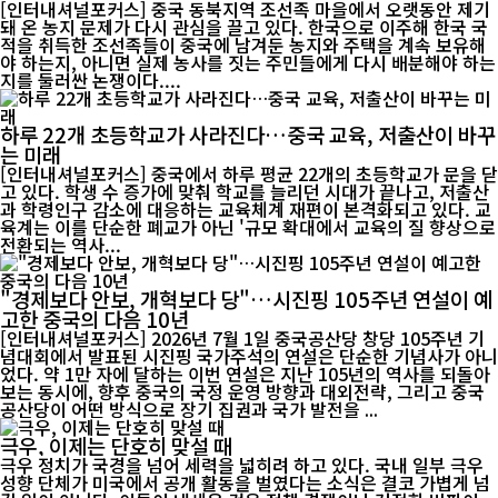
[인터내셔널포커스] 중국 동북지역 조선족 마을에서 오랫동안 제기
돼 온 농지 문제가 다시 관심을 끌고 있다. 한국으로 이주해 한국 국
적을 취득한 조선족들이 중국에 남겨둔 농지와 주택을 계속 보유해
야 하는지, 아니면 실제 농사를 짓는 주민들에게 다시 배분해야 하는
지를 둘러싼 논쟁이다....
하루 22개 초등학교가 사라진다…중국 교육, 저출산이 바꾸
는 미래
[인터내셔널포커스] 중국에서 하루 평균 22개의 초등학교가 문을 닫
고 있다. 학생 수 증가에 맞춰 학교를 늘리던 시대가 끝나고, 저출산
과 학령인구 감소에 대응하는 교육체계 재편이 본격화되고 있다. 교
육계는 이를 단순한 폐교가 아닌 '규모 확대에서 교육의 질 향상으로
전환되는 역사...
"경제보다 안보, 개혁보다 당"…시진핑 105주년 연설이 예
고한 중국의 다음 10년
[인터내셔널포커스] 2026년 7월 1일 중국공산당 창당 105주년 기
념대회에서 발표된 시진핑 국가주석의 연설은 단순한 기념사가 아니
었다. 약 1만 자에 달하는 이번 연설은 지난 105년의 역사를 되돌아
보는 동시에, 향후 중국의 국정 운영 방향과 대외전략, 그리고 중국
공산당이 어떤 방식으로 장기 집권과 국가 발전을 ...
극우, 이제는 단호히 맞설 때
극우 정치가 국경을 넘어 세력을 넓히려 하고 있다. 국내 일부 극우
성향 단체가 미국에서 공개 활동을 벌였다는 소식은 결코 가볍게 넘