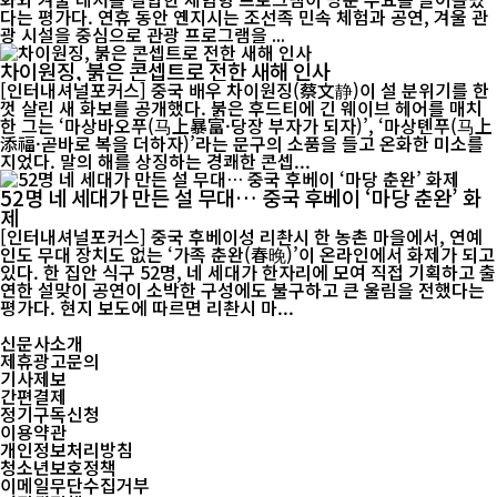
다는 평가다. 연휴 동안 옌지시는 조선족 민속 체험과 공연, 겨울 관
광 시설을 중심으로 관광 프로그램을 ...
차이원징, 붉은 콘셉트로 전한 새해 인사
[인터내셔널포커스] 중국 배우 차이원징(蔡文静)이 설 분위기를 한
껏 살린 새 화보를 공개했다. 붉은 후드티에 긴 웨이브 헤어를 매치
한 그는 ‘마상바오푸(马上暴富·당장 부자가 되자)’, ‘마상톈푸(马上
添福·곧바로 복을 더하자)’라는 문구의 소품을 들고 온화한 미소를
지었다. 말의 해를 상징하는 경쾌한 콘셉...
52명 네 세대가 만든 설 무대… 중국 후베이 ‘마당 춘완’ 화
제
[인터내셔널포커스] 중국 후베이성 리촨시 한 농촌 마을에서, 연예
인도 무대 장치도 없는 ‘가족 춘완(春晚)’이 온라인에서 화제가 되고
있다. 한 집안 식구 52명, 네 세대가 한자리에 모여 직접 기획하고 출
연한 설맞이 공연이 소박한 구성에도 불구하고 큰 울림을 전했다는
평가다. 현지 보도에 따르면 리촨시 마...
신문사소개
제휴광고문의
기사제보
간편결제
정기구독신청
이용약관
개인정보처리방침
청소년보호정책
이메일무단수집거부