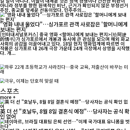
길 일이 아니다. 이들이 내세운 것은 정책 경쟁이나 건전한 비판이
아니라 정부를 향한 원색적인 비난, 근거가 확인되지 않은 부정선거
주장, 종교를 앞세운 선동이었다. 민주주의...
"영화 내내 울었다"…싱가포르 관객 사로잡은 '할머니에게
보내는 편지'
[인터내셔널포커스] 중국 영화 <할머니에게 보내는 편지>(给阿嬷
的情书)가 싱가포르에서 개봉과 동시에 큰 관심을 모으며 해외 화교
사회의 공감을 이끌어내고 있다. 18일 현지 영화업계에 따르면 이
작품은 싱가포르 내 26개 극장 가운데 24개 극장에서 상영을 시작했
다. 개...
스포츠
more +
英 더 선 "호날두, 8월 8일 결혼식 예정"…당사자는 공식 확
인 없어