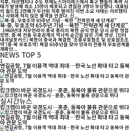
직후, 아르헨티나 수도 부에노스아이레스에서 축구 팬들의 폭력 사
태가 발생해 최소 15명이 체포되고 경찰관 3명이 부상했다. 대표팀
의 월드컵 2연패가 무산된 직후 벌어진 이번 소요 사태는 아르헨티
나 사회에 적지 않은 충격을 안겼다. 신...
북·중, 우호조약 65주년 기념…북한 "전략관계 새 단계로"
1960년대 저우언라이 중국 총리의 북한 공식 방문 당시 공항 영접
장면. 중·북 전통 우호관계의 역사적 순간을 담은 기록 영상. [인터
내셔널포커스] 북한이 중국과 체결한 '조중우호협조 및 상호원조조
약'(중·북 우호조약) 체결 65주년을 맞아 양국의 전통적 우호관계를
재확인...
NEWS
TOP 5
1
연길공항, 7월 이용객 역대 최대…한국 노선 확대 타고 동북
아 관문 도약
2
킹크랩이 바꾼 국경도시…훈춘, 동북아 물류 관문으로 뛰다
실시간뉴스
킹크랩이 바꾼 국경도시…훈춘, 동북아 물류 관문으로 뛰다
연길공항, 7월 이용객 역대 최대…한국 노선 확대 타고 동북
아 관문 도약