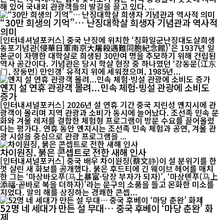
해 있어 국내외 관광객들의 발길을 끌고 있다. ...
“30만 희생의 기억”… 난징대학살 희생자 기념관과 역사적
의미
[인터네셔널포커스] 중국 난징에 위치한 ‘침화일군난징대도살희생
동포기념관(侵華日軍南京大屠殺遇難同胞紀念館)’은 1937년 일
본군이 자행한 대학살로 희생된 30만여 명을 추모하기 위해 건립된
역사 공간이다. 기념관은 당시 학살 현장 중 하나였던 ‘강동문(江东
门, 장둥먼) 만인갱’ 유적지 위에 세워졌으며, 1985년...
옌지 설 연휴 관광객 몰려...민속 체험·빙설 관광에 소비도
증가
[인터내셔널포커스] 2026년 설 연휴 기간 중국 지린성 옌지시에 관
광객이 몰리며 지역 관광과 소비가 동시에 늘어났다. 조선족 민속 문
화와 겨울 레저를 결합한 체험형 프로그램이 방문 수요를 끌어올렸
다는 평가다. 연휴 동안 옌지시는 조선족 민속 체험과 공연, 겨울 관
광 시설을 중심으로 관광 프로그램을 ...
차이원징, 붉은 콘셉트로 전한 새해 인사
[인터내셔널포커스] 중국 배우 차이원징(蔡文静)이 설 분위기를 한
껏 살린 새 화보를 공개했다. 붉은 후드티에 긴 웨이브 헤어를 매치
한 그는 ‘마상바오푸(马上暴富·당장 부자가 되자)’, ‘마상톈푸(马上
添福·곧바로 복을 더하자)’라는 문구의 소품을 들고 온화한 미소를
지었다. 말의 해를 상징하는 경쾌한 콘셉...
52명 네 세대가 만든 설 무대… 중국 후베이 ‘마당 춘완’ 화
제