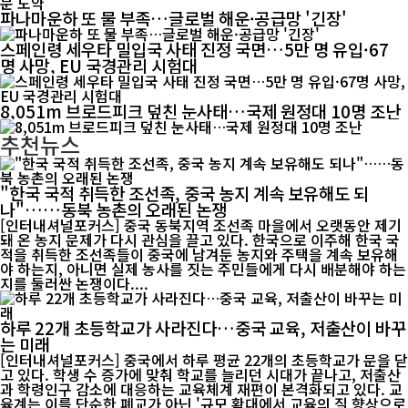
파나마운하 또 물 부족…글로벌 해운·공급망 '긴장'
스페인령 세우타 밀입국 사태 진정 국면…5만 명 유입·67
명 사망, EU 국경관리 시험대
8,051m 브로드피크 덮친 눈사태…국제 원정대 10명 조난
추천뉴스
"한국 국적 취득한 조선족, 중국 농지 계속 보유해도 되
나"……동북 농촌의 오래된 논쟁
[인터내셔널포커스] 중국 동북지역 조선족 마을에서 오랫동안 제기
돼 온 농지 문제가 다시 관심을 끌고 있다. 한국으로 이주해 한국 국
적을 취득한 조선족들이 중국에 남겨둔 농지와 주택을 계속 보유해
야 하는지, 아니면 실제 농사를 짓는 주민들에게 다시 배분해야 하는
지를 둘러싼 논쟁이다....
하루 22개 초등학교가 사라진다…중국 교육, 저출산이 바꾸
는 미래
[인터내셔널포커스] 중국에서 하루 평균 22개의 초등학교가 문을 닫
고 있다. 학생 수 증가에 맞춰 학교를 늘리던 시대가 끝나고, 저출산
과 학령인구 감소에 대응하는 교육체계 재편이 본격화되고 있다. 교
육계는 이를 단순한 폐교가 아닌 '규모 확대에서 교육의 질 향상으로