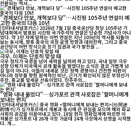
전환되는 역사...
"경제보다 안보, 개혁보다 당"…시진핑 105주년 연설이 예
고한 중국의 다음 10년
[인터내셔널포커스] 2026년 7월 1일 중국공산당 창당 105주년 기
념대회에서 발표된 시진핑 국가주석의 연설은 단순한 기념사가 아니
었다. 약 1만 자에 달하는 이번 연설은 지난 105년의 역사를 되돌아
보는 동시에, 향후 중국의 국정 운영 방향과 대외전략, 그리고 중국
공산당이 어떤 방식으로 장기 집권과 국가 발전을 ...
극우, 이제는 단호히 맞설 때
극우 정치가 국경을 넘어 세력을 넓히려 하고 있다. 국내 일부 극우
성향 단체가 미국에서 공개 활동을 벌였다는 소식은 결코 가볍게 넘
길 일이 아니다. 이들이 내세운 것은 정책 경쟁이나 건전한 비판이
아니라 정부를 향한 원색적인 비난, 근거가 확인되지 않은 부정선거
주장, 종교를 앞세운 선동이었다. 민주주의...
"영화 내내 울었다"…싱가포르 관객 사로잡은 '할머니에게
보내는 편지'
[인터내셔널포커스] 중국 영화 <할머니에게 보내는 편지>(给阿嬷
的情书)가 싱가포르에서 개봉과 동시에 큰 관심을 모으며 해외 화교
사회의 공감을 이끌어내고 있다. 18일 현지 영화업계에 따르면 이
작품은 싱가포르 내 26개 극장 가운데 24개 극장에서 상영을 시작했
다. 개...