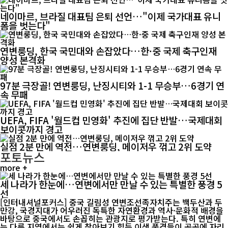
네이마르, 브라질 대표팀 은퇴 선언…"이제 국가대표 유니
폼을 벗는다"
연변룽딩, 한국 국민대와 손잡았다…한·중 국제 축구인재
양성 본격화
97분 극장골! 연변룽딩, 난징시티와 1-1 무승부…6경기 연
속 무패
UEFA, FIFA '월드컵 민영화' 추진에 집단 반발…국제대회
보이콧까지 경고
실점 2분 만에 역전…연변룽딩, 메이저우 꺾고 2위 도약
포토뉴스
more +
세 나라가 한눈에…연변에서만 만날 수 있는 특별한 풍경 5
선
[인터내셔널포커스] 중국 길림성 연변조선족자치주는 백두산과 두
만강, 국경지대가 어우러진 독특한 자연환경과 역사·문화적 배경을
바탕으로 중국에서도 손꼽히는 관광지로 평가받는다. 특히 연변에
는 다른 지역에서는 쉽게 찾아보기 힘든 이색 풍경들이 곳곳에 자리