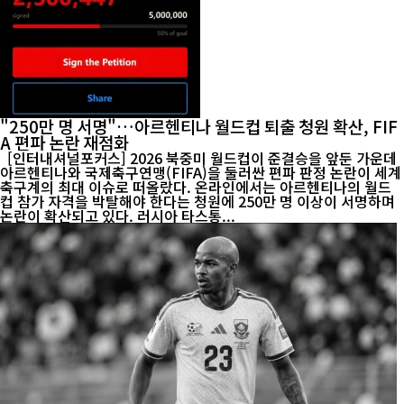
"250만 명 서명"…아르헨티나 월드컵 퇴출 청원 확산, FIF
A 편파 논란 재점화
[인터내셔널포커스] 2026 북중미 월드컵이 준결승을 앞둔 가운데
아르헨티나와 국제축구연맹(FIFA)을 둘러싼 편파 판정 논란이 세계
축구계의 최대 이슈로 떠올랐다. 온라인에서는 아르헨티나의 월드
컵 참가 자격을 박탈해야 한다는 청원에 250만 명 이상이 서명하며
논란이 확산되고 있다. 러시아 타스통...