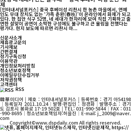
제
[인터내셔널포커스] 중국 후베이성 리촨시 한 농촌 마을에서, 연예
인도 무대 장치도 없는 ‘가족 춘완(春晚)’이 온라인에서 화제가 되고
있다. 한 집안 식구 52명, 네 세대가 한자리에 모여 직접 기획하고 출
연한 설맞이 공연이 소박한 구성에도 불구하고 큰 울림을 전했다는
평가다. 현지 보도에 따르면 리촨시 마...
신문사소개
제휴광고문의
기사제보
간편결제
정기구독신청
이용약관
개인정보처리방침
청소년보호정책
이메일무단수집거부
저작권정책
고객센터
RSS
韓華미디어 | 제호 : 인터내셔널포커스 | 등록번호 : 경기 아54198
│등록일자 2011.10.24│발행·편집인 : 정경화│발행주소 : 경기
도 김포시 봉화로 17-19 502호 | TEL: 031-990-5844│FAX : 031
-990-8695│청소년보호책임자:허을진│E-mail: j_2009@naver.
com
Copyright©www.dspdaily.com All rights reserved.