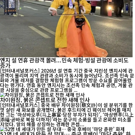
옌지 설 연휴 관광객 몰려...민속 체험·빙설 관광에 소비도
증가
[인터내셔널포커스] 2026년 설 연휴 기간 중국 지린성 옌지시에 관
광객이 몰리며 지역 관광과 소비가 동시에 늘어났다. 조선족 민속 문
화와 겨울 레저를 결합한 체험형 프로그램이 방문 수요를 끌어올렸
다는 평가다. 연휴 동안 옌지시는 조선족 민속 체험과 공연, 겨울 관
광 시설을 중심으로 관광 프로그램을 ...
차이원징, 붉은 콘셉트로 전한 새해 인사
[인터내셔널포커스] 중국 배우 차이원징(蔡文静)이 설 분위기를 한
껏 살린 새 화보를 공개했다. 붉은 후드티에 긴 웨이브 헤어를 매치
한 그는 ‘마상바오푸(马上暴富·당장 부자가 되자)’, ‘마상톈푸(马上
添福·곧바로 복을 더하자)’라는 문구의 소품을 들고 온화한 미소를
지었다. 말의 해를 상징하는 경쾌한 콘셉...
52명 네 세대가 만든 설 무대… 중국 후베이 ‘마당 춘완’ 화