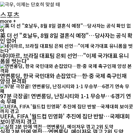
스포츠
more +
英 더 선 "호날두, 8월 8일 결혼식 예정"…당사자는 공식 확
인 없어
네이마르, 브라질 대표팀 은퇴 선언…"이제 국가대표 유니
폼을 벗는다"
연변룽딩, 한국 국민대와 손잡았다…한·중 국제 축구인재
양성 본격화
97분 극장골! 연변룽딩, 난징시티와 1-1 무승부…6경기 연
속 무패
UEFA, FIFA '월드컵 민영화' 추진에 집단 반발…국제대회
보이콧까지 경고
실점 2분 만에 역전…연변룽딩, 메이저우 꺾고 2위 도약