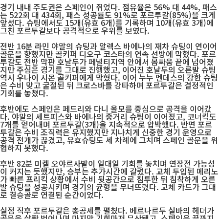
경기 내내 주도권은 스페인이 쥐었다. 점유율은 56% 대 44%, 패스
는 522회 대 434회, 패스 성공률도 91%로 포르투갈(85%)을 크게
앞섰다. 슈팅에서도 15개(유효 6개)를 기록하며 10개(유효 3개)에
그친 포르투갈보다 공격적으로 우위를 보였다.
전반 16분 라민 야말의 슈팅과 알렉스 바에나의 재차 슈팅이 연이어
골문을 향했지만 골키퍼 디오구 코스타의 연속 선방에 막혔다. 포르
투갈도 전반 막판 호날두가 페널티지역 안에서 몸싸움 끝에 넘어졌
지만 주심은 경기를 그대로 진행했고, 이어진 호날두의 오른발 슈팅
역시 우나이 시몬 골키퍼에게 막혔다. 이어 누누 멘데스의 강한 슈팅
은 수비 맞고 굴절된 뒤 크로스바를 강타하며 포르투갈은 결정적인
기회를 놓쳤다.
후반에도 스페인은 페드리와 다니 올모를 중심으로 공격을 이어갔
다. 야말의 세트피스와 바에나의 중거리 슈팅이 이어졌고, 코너킥도
7개를 얻어내며 포르투갈(3개)을 지속적으로 압박했다. 반면 포르
투갈은 수비 조직력은 유지했지만 지나치게 신중한 경기 운영으로
공격 전개가 끊겼고, 유효슈팅도 세 차례에 그치며 스페인 골문을 위
협하지 못했다.
후반 82분 미켈 오야르사발이 일대일 기회를 놓치며 연장전 가능성
이 커지는 듯했지만, 승부는 추가시간에 갈렸다. 교체 투입된 메리노
가 빠른 프리킥 상황에서 수비 뒷공간으로 침투한 뒤 침착하게 오른
발 슈팅을 성공시키며 경기의 균형을 무너뜨렸다. 교체 카드가 그대
로 결승골로 연결된 순간이었다.
실점 직후 포르투갈은 총공세를 펼쳤다. 베르나르두 실바의 헤더가
골문을 살짝 벗어나며 마지막 기회마저 무산됐고, 스페인은 끝까지