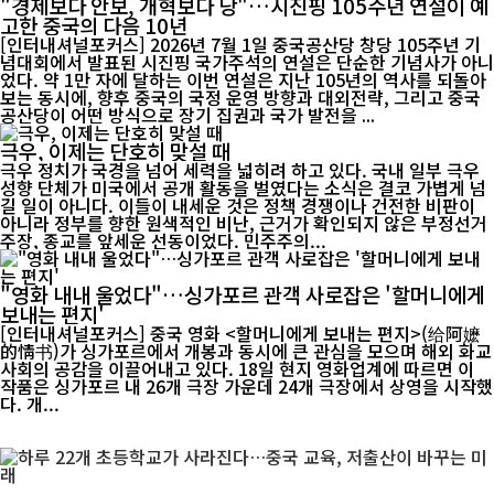
"경제보다 안보, 개혁보다 당"…시진핑 105주년 연설이 예
고한 중국의 다음 10년
[인터내셔널포커스] 2026년 7월 1일 중국공산당 창당 105주년 기
념대회에서 발표된 시진핑 국가주석의 연설은 단순한 기념사가 아니
었다. 약 1만 자에 달하는 이번 연설은 지난 105년의 역사를 되돌아
보는 동시에, 향후 중국의 국정 운영 방향과 대외전략, 그리고 중국
공산당이 어떤 방식으로 장기 집권과 국가 발전을 ...
극우, 이제는 단호히 맞설 때
극우 정치가 국경을 넘어 세력을 넓히려 하고 있다. 국내 일부 극우
성향 단체가 미국에서 공개 활동을 벌였다는 소식은 결코 가볍게 넘
길 일이 아니다. 이들이 내세운 것은 정책 경쟁이나 건전한 비판이
아니라 정부를 향한 원색적인 비난, 근거가 확인되지 않은 부정선거
주장, 종교를 앞세운 선동이었다. 민주주의...
"영화 내내 울었다"…싱가포르 관객 사로잡은 '할머니에게
보내는 편지'
[인터내셔널포커스] 중국 영화 <할머니에게 보내는 편지>(给阿嬷
的情书)가 싱가포르에서 개봉과 동시에 큰 관심을 모으며 해외 화교
사회의 공감을 이끌어내고 있다. 18일 현지 영화업계에 따르면 이
작품은 싱가포르 내 26개 극장 가운데 24개 극장에서 상영을 시작했
다. 개...