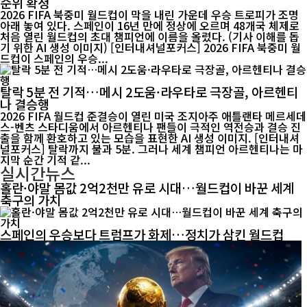
순위 확정
2026 FIFA 북중미 월드컵이 막을 내린 가운데 우승 트로피가 조명
아래 놓여 있다. 스페인이 16년 만에 정상에 오르며 48개국 체제로
처음 열린 월드컵의 초대 챔피언에 이름을 올렸다. (기사 이해를 돕
기 위한 AI 생성 이미지) [인터내셔널포커스] 2026 FIFA 북중미 월
드컵이 스페인의 우승...
탈락 5분 전 기적…메시 2도움·라우타로 극장골, 아르헨티
나 결승행
2026 FIFA 월드컵 준결승이 열린 미국 조지아주 애틀랜타 메르세데
스-벤츠 스타디움에서 아르헨티나 팬들이 극적인 역전승과 결승 진
출을 함께 환호하고 있는 모습을 표현한 AI 생성 이미지. [인터내셔
널포커스] 탈락까지 불과 5분. 그러나 세계 챔피언 아르헨티나는 마
지막 순간 기적 같...
실시간뉴스
홀란·야말 몸값 2억2천만 유로 시대…월드컵이 바꾼 세계
축구의 가치
스페인의 우승보다 트럼프가 화제…정치가 삼킨 월드컵