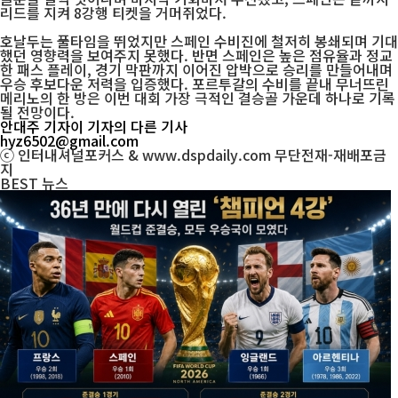
리드를 지켜 8강행 티켓을 거머쥐었다.
호날두는 풀타임을 뛰었지만 스페인 수비진에 철저히 봉쇄되며 기대
했던 영향력을 보여주지 못했다. 반면 스페인은 높은 점유율과 정교
한 패스 플레이, 경기 막판까지 이어진 압박으로 승리를 만들어내며
우승 후보다운 저력을 입증했다. 포르투갈의 수비를 끝내 무너뜨린
메리노의 한 방은 이번 대회 가장 극적인 결승골 가운데 하나로 기록
될 전망이다.
안대주 기자
이 기자의 다른 기사
hyz6502@gmail.com
ⓒ 인터내셔널포커스 & www.dspdaily.com 무단전재-재배포금
지
BEST
뉴스