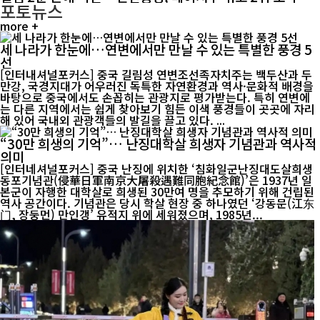
포토뉴스
more +
세 나라가 한눈에…연변에서만 만날 수 있는 특별한 풍경 5
선
[인터내셔널포커스] 중국 길림성 연변조선족자치주는 백두산과 두
만강, 국경지대가 어우러진 독특한 자연환경과 역사·문화적 배경을
바탕으로 중국에서도 손꼽히는 관광지로 평가받는다. 특히 연변에
는 다른 지역에서는 쉽게 찾아보기 힘든 이색 풍경들이 곳곳에 자리
해 있어 국내외 관광객들의 발길을 끌고 있다. ...
“30만 희생의 기억”… 난징대학살 희생자 기념관과 역사적
의미
[인터네셔널포커스] 중국 난징에 위치한 ‘침화일군난징대도살희생
동포기념관(侵華日軍南京大屠殺遇難同胞紀念館)’은 1937년 일
본군이 자행한 대학살로 희생된 30만여 명을 추모하기 위해 건립된
역사 공간이다. 기념관은 당시 학살 현장 중 하나였던 ‘강동문(江东
门, 장둥먼) 만인갱’ 유적지 위에 세워졌으며, 1985년...