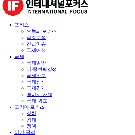
포커스
오늘의 포커스
심층분석
긴급이슈
국제해설
국제
국제일반
미·중전략경쟁
국제안보
국제정치
국제경제
에너지·자원
국제·외교
코리아 포커스
정치
경제
정책
이민·국적