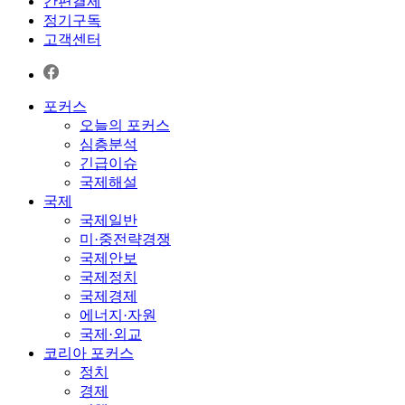
간편결제
정기구독
고객센터
포커스
오늘의 포커스
심층분석
긴급이슈
국제해설
국제
국제일반
미·중전략경쟁
국제안보
국제정치
국제경제
에너지·자원
국제·외교
코리아 포커스
정치
경제