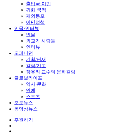
출입국·이민
귀화·국적
재외동포
이민정책
인물·인터뷰
인물
외교가 사람들
인터뷰
오피니언
기획/연재
칼럼/기고
장유리 교수의 문화칼럼
글로벌라이프
역사·문화
연예
스포츠
포토뉴스
동영상뉴스
후원하기