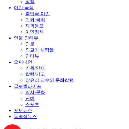
정책
이민·국적
출입국·이민
귀화·국적
재외동포
이민정책
인물·인터뷰
인물
외교가 사람들
인터뷰
오피니언
기획/연재
칼럼/기고
장유리 교수의 문화칼럼
글로벌라이프
역사·문화
연예
스포츠
포토뉴스
동영상뉴스