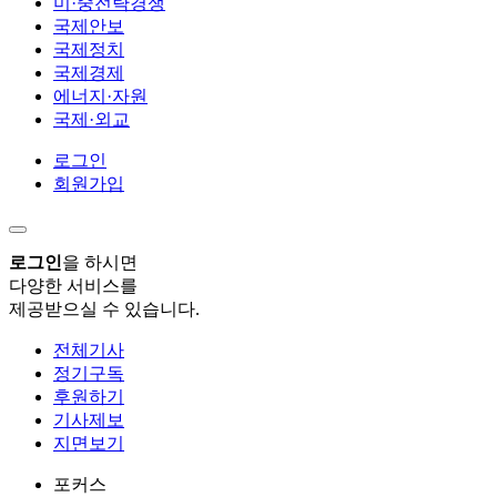
미·중전략경쟁
국제안보
국제정치
국제경제
에너지·자원
국제·외교
로그인
회원가입
로그인
을 하시면
다양한 서비스를
제공받으실 수 있습니다.
전체기사
정기구독
후원하기
기사제보
지면보기
포커스