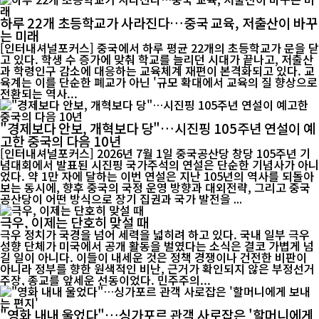
하루 22개 초등학교가 사라진다…중국 교육, 저출산이 바꾸
는 미래
[인터내셔널포커스] 중국에서 하루 평균 22개의 초등학교가 문을 닫
고 있다. 학생 수 증가에 맞춰 학교를 늘리던 시대가 끝나고, 저출산
과 학령인구 감소에 대응하는 교육체계 재편이 본격화되고 있다. 교
육계는 이를 단순한 폐교가 아닌 '규모 확대에서 교육의 질 향상으로
전환되는 역사...
"경제보다 안보, 개혁보다 당"…시진핑 105주년 연설이 예
고한 중국의 다음 10년
[인터내셔널포커스] 2026년 7월 1일 중국공산당 창당 105주년 기
념대회에서 발표된 시진핑 국가주석의 연설은 단순한 기념사가 아니
었다. 약 1만 자에 달하는 이번 연설은 지난 105년의 역사를 되돌아
보는 동시에, 향후 중국의 국정 운영 방향과 대외전략, 그리고 중국
공산당이 어떤 방식으로 장기 집권과 국가 발전을 ...
극우, 이제는 단호히 맞설 때
극우 정치가 국경을 넘어 세력을 넓히려 하고 있다. 국내 일부 극우
성향 단체가 미국에서 공개 활동을 벌였다는 소식은 결코 가볍게 넘
길 일이 아니다. 이들이 내세운 것은 정책 경쟁이나 건전한 비판이
아니라 정부를 향한 원색적인 비난, 근거가 확인되지 않은 부정선거
주장, 종교를 앞세운 선동이었다. 민주주의...
"영화 내내 울었다"…싱가포르 관객 사로잡은 '할머니에게