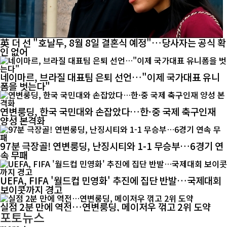
英 더 선 "호날두, 8월 8일 결혼식 예정"…당사자는 공식 확
인 없어
네이마르, 브라질 대표팀 은퇴 선언…"이제 국가대표 유니
폼을 벗는다"
연변룽딩, 한국 국민대와 손잡았다…한·중 국제 축구인재
양성 본격화
97분 극장골! 연변룽딩, 난징시티와 1-1 무승부…6경기 연
속 무패
UEFA, FIFA '월드컵 민영화' 추진에 집단 반발…국제대회
보이콧까지 경고
실점 2분 만에 역전…연변룽딩, 메이저우 꺾고 2위 도약
포토뉴스