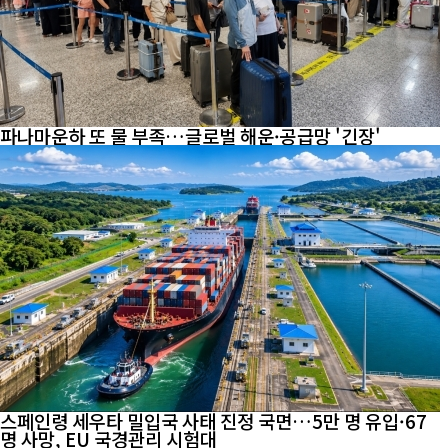
파나마운하 또 물 부족…글로벌 해운·공급망 '긴장'
스페인령 세우타 밀입국 사태 진정 국면…5만 명 유입·67
명 사망, EU 국경관리 시험대