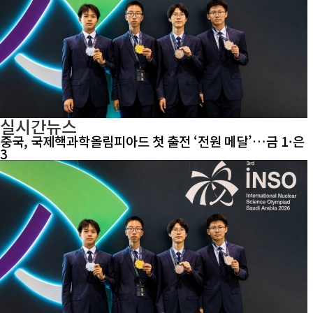
실시간뉴스
중국, 국제핵과학올림피아드 첫 출전 ‘전원 메달’…금 1·은
3