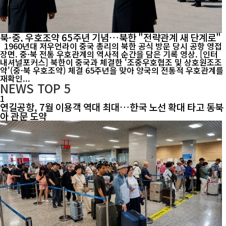
북·중, 우호조약 65주년 기념…북한 "전략관계 새 단계로"
1960년대 저우언라이 중국 총리의 북한 공식 방문 당시 공항 영접
장면. 중·북 전통 우호관계의 역사적 순간을 담은 기록 영상. [인터
내셔널포커스] 북한이 중국과 체결한 '조중우호협조 및 상호원조조
약'(중·북 우호조약) 체결 65주년을 맞아 양국의 전통적 우호관계를
재확인...
NEWS
TOP 5
1
연길공항, 7월 이용객 역대 최대…한국 노선 확대 타고 동북
아 관문 도약