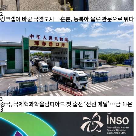
2
킹크랩이 바꾼 국경도시…훈춘, 동북아 물류 관문으로 뛰다
3
중국, 국제핵과학올림피아드 첫 출전 ‘전원 메달’…금 1·은
3