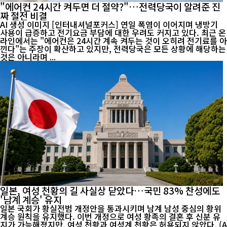
"에어컨 24시간 켜두면 더 절약?"…전력당국이 알려준 진
짜 절전 비결
AI 생성 이미지 [인터내셔널포커스] 연일 폭염이 이어지며 냉방기
사용이 급증하고 전기요금 부담에 대한 우려도 커지고 있다. 최근 온
라인에서는 "에어컨은 24시간 계속 켜두는 것이 오히려 전기료를 아
낀다"는 주장이 확산하고 있지만, 전력당국은 모든 상황에 해당하는
것은 아니라며 ...
일본, 여성 천황의 길 사실상 닫았다…국민 83% 찬성에도
'남계 계승' 유지
일본 국회가 황실전범 개정안을 통과시키며 남계 남성 중심의 황위
계승 원칙을 유지했다. 이번 개정으로 여성 황족의 결혼 후 신분 유
지가 가능해졌지만, 여성 천황과 여성계 천황은 허용되지 않았다. (A