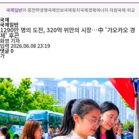
국제일반
미·중전략경쟁
국제안보
국제정치
국제경제
에너지·자원
국제·외교
국제
국제일반
1290만 명의 도전, 320억 위안의 시장…中 '가오카오 경
제' 후끈
화영
기자
입력 2026.06.08 23:19
댓글 0
가