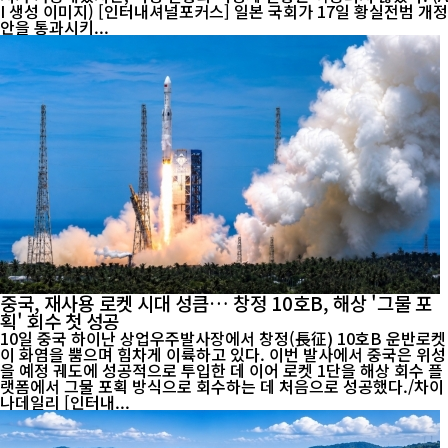
I 생성 이미지) [인터내셔널포커스] 일본 국회가 17일 황실전범 개정
안을 통과시키...
중국, 재사용 로켓 시대 성큼… 창정 10호B, 해상 '그물 포
획' 회수 첫 성공
10일 중국 하이난 상업우주발사장에서 창정(長征) 10호B 운반로켓
이 화염을 뿜으며 힘차게 이륙하고 있다. 이번 발사에서 중국은 위성
을 예정 궤도에 성공적으로 투입한 데 이어 로켓 1단을 해상 회수 플
랫폼에서 그물 포획 방식으로 회수하는 데 처음으로 성공했다./차이
나데일리 [인터내...