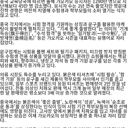
중국 교육당국에 따르면 올해 가오카오 응시자는 1290만 명으로 지
난해보다 45만 명 감소했다. 응시자 수는 2년 연속 줄었지만 명문대
진학 경쟁은 여전히 치열해 수험생과 학부모들의 소비 열기는 식지
않고 있다.
중국 각지에서는 시험 합격을 기원하는 상징과 문구를 활용한 마케
팅이 활발하게 펼쳐지고 있다. "기세 좋게 출발한다"는 의미의 '기개
득승(旗开得胜)', "수석 합격"을 뜻하는 '일거탈괴(一举夺魁)', '금
방제명(金榜题名)' 등은 가오카오 시즌을 대표하는 유행어로 자리
잡았다.
문구업계는 시험용 볼펜 세트와 필기구 패키지, 미끄럼 방지 받침판
등 수험생 전용 상품을 잇달아 출시했다. 온라인 쇼핑몰에서는 책갈
피와 배지, 향주머니, 냉장고 자석 등 합격 기원 문구를 담은 각종 기
념상품 판매가 증가하고 있다.
의류 시장도 특수를 누리고 있다. 붉은색 티셔츠에 '시험 필승', '합
격 기원' 등의 문구를 새긴 제품이 학부모들 사이에서 인기를 끌고
있으며, 일부 스포츠 브랜드의 응원 티셔츠는 판매량이 2만 장을 넘
어섰다. 전통 의상인 치파오 판매 역시 크게 늘어 일부 매장의 최근
한 달 판매량은 평소보다 3배 이상 증가한 것으로 알려졌다.
중국에서는 붉은색이 '좋은 출발', 노란색이 '성공', 녹색이 '순조로
운 통과'를 상징한다는 인식이 있어 시험 기간 학부모들의 복장 선택
에도 영향을 미친다. 고사장 앞에서 붉은색 치파오를 입고 자녀를 응
원하는 모습은 이제 가오카오의 상징적인 풍경 중 하나로 자리 잡았
다.