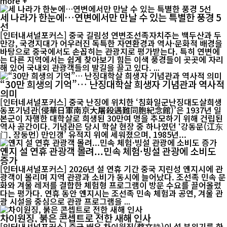
more +
세 나라가 한눈에…연변에서만 만날 수 있는 특별한 풍경 5
선
[인터내셔널포커스] 중국 길림성 연변조선족자치주는 백두산과 두
만강, 국경지대가 어우러진 독특한 자연환경과 역사·문화적 배경을
바탕으로 중국에서도 손꼽히는 관광지로 평가받는다. 특히 연변에
는 다른 지역에서는 쉽게 찾아보기 힘든 이색 풍경들이 곳곳에 자리
해 있어 국내외 관광객들의 발길을 끌고 있다. ...
“30만 희생의 기억”… 난징대학살 희생자 기념관과 역사적
의미
[인터네셔널포커스] 중국 난징에 위치한 ‘침화일군난징대도살희생
동포기념관(侵華日軍南京大屠殺遇難同胞紀念館)’은 1937년 일
본군이 자행한 대학살로 희생된 30만여 명을 추모하기 위해 건립된
역사 공간이다. 기념관은 당시 학살 현장 중 하나였던 ‘강동문(江东
门, 장둥먼) 만인갱’ 유적지 위에 세워졌으며, 1985년...
옌지 설 연휴 관광객 몰려...민속 체험·빙설 관광에 소비도
증가
[인터내셔널포커스] 2026년 설 연휴 기간 중국 지린성 옌지시에 관
광객이 몰리며 지역 관광과 소비가 동시에 늘어났다. 조선족 민속 문
화와 겨울 레저를 결합한 체험형 프로그램이 방문 수요를 끌어올렸
다는 평가다. 연휴 동안 옌지시는 조선족 민속 체험과 공연, 겨울 관
광 시설을 중심으로 관광 프로그램을 ...
차이원징, 붉은 콘셉트로 전한 새해 인사
[인터내셔널포커스] 중국 배우 차이원징(蔡文静)이 설 분위기를 한