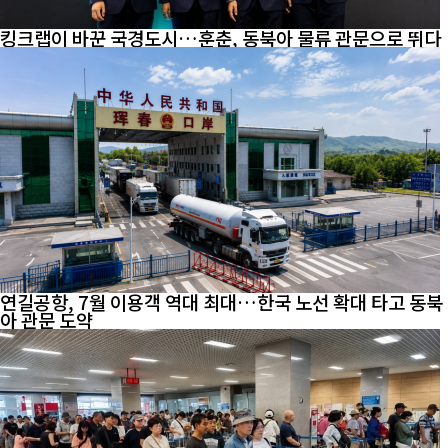
킹크랩이 바꾼 국경도시…훈춘, 동북아 물류 관문으로 뛰다
연길공항, 7월 이용객 역대 최대…한국 노선 확대 타고 동북
아 관문 도약