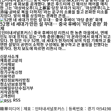
껏 살린 새 화보를 공개했다. 붉은 후드티에 긴 웨이브 헤어를 매치
한 그는 ‘마상바오푸(马上暴富·당장 부자가 되자)’, ‘마상톈푸(马上
添福·곧바로 복을 더하자)’라는 문구의 소품을 들고 온화한 미소를
지었다. 말의 해를 상징하는 경쾌한 콘셉...
52명 네 세대가 만든 설 무대… 중국 후베이 ‘마당 춘완’ 화
제
[인터내셔널포커스] 중국 후베이성 리촨시 한 농촌 마을에서, 연예
인도 무대 장치도 없는 ‘가족 춘완(春晚)’이 온라인에서 화제가 되고
있다. 한 집안 식구 52명, 네 세대가 한자리에 모여 직접 기획하고 출
연한 설맞이 공연이 소박한 구성에도 불구하고 큰 울림을 전했다는
평가다. 현지 보도에 따르면 리촨시 마...
신문사소개
제휴광고문의
기사제보
간편결제
정기구독신청
이용약관
개인정보처리방침
청소년보호정책
이메일무단수집거부
저작권정책
고객센터
RSS
韓華미디어 | 제호 : 인터내셔널포커스 | 등록번호 : 경기 아54198