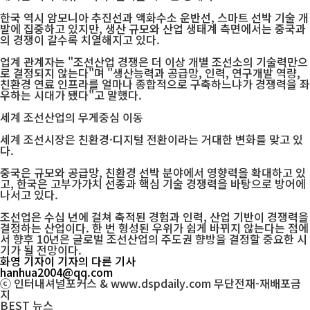
한국 역시 암모니아 추진선과 액화수소 운반선, 스마트 선박 기술 개
발에 집중하고 있지만, 생산 규모와 산업 생태계 측면에서는 중국과
의 경쟁이 갈수록 치열해지고 있다.
업계 관계자는 "조선산업 경쟁은 더 이상 개별 조선소의 기술력만으
로 결정되지 않는다"며 "생산능력과 공급망, 인력, 연구개발 역량,
친환경 연료 인프라를 얼마나 종합적으로 구축하느냐가 경쟁력을 좌
우하는 시대가 됐다"고 말했다.
세계 조선산업의 무게중심 이동
세계 조선시장은 친환경·디지털 전환이라는 거대한 변화를 맞고 있
다.
중국은 규모와 공급망, 친환경 선박 분야에서 영향력을 확대하고 있
고, 한국은 고부가가치 선종과 핵심 기술 경쟁력을 바탕으로 방어에
나서고 있다.
조선업은 수십 년에 걸쳐 축적된 경험과 인력, 산업 기반이 경쟁력을
결정하는 산업이다. 한 번 형성된 우위가 쉽게 바뀌지 않는다는 점에
서 향후 10년은 글로벌 조선산업의 주도권 향방을 결정할 중요한 시
기가 될 전망이다.
화영 기자
이 기자의 다른 기사
hanhua2004@qq.com
ⓒ 인터내셔널포커스 & www.dspdaily.com 무단전재-재배포금
지
BEST
뉴스