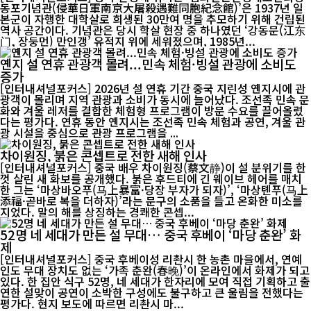
동포기념관(侵華日軍南京大屠殺遇難同胞紀念館)’은 1937년 일
본군이 자행한 대학살로 희생된 30만여 명을 추모하기 위해 건립된
역사 공간이다. 기념관은 당시 학살 현장 중 하나였던 ‘강동문(江东
门, 장둥먼) 만인갱’ 유적지 위에 세워졌으며, 1985년...
옌지 설 연휴 관광객 몰려...민속 체험·빙설 관광에 소비도
증가
[인터내셔널포커스] 2026년 설 연휴 기간 중국 지린성 옌지시에 관
광객이 몰리며 지역 관광과 소비가 동시에 늘어났다. 조선족 민속 문
화와 겨울 레저를 결합한 체험형 프로그램이 방문 수요를 끌어올렸
다는 평가다. 연휴 동안 옌지시는 조선족 민속 체험과 공연, 겨울 관
광 시설을 중심으로 관광 프로그램을 ...
차이원징, 붉은 콘셉트로 전한 새해 인사
[인터내셔널포커스] 중국 배우 차이원징(蔡文静)이 설 분위기를 한
껏 살린 새 화보를 공개했다. 붉은 후드티에 긴 웨이브 헤어를 매치
한 그는 ‘마상바오푸(马上暴富·당장 부자가 되자)’, ‘마상톈푸(马上
添福·곧바로 복을 더하자)’라는 문구의 소품을 들고 온화한 미소를
지었다. 말의 해를 상징하는 경쾌한 콘셉...
52명 네 세대가 만든 설 무대… 중국 후베이 ‘마당 춘완’ 화
제
[인터내셔널포커스] 중국 후베이성 리촨시 한 농촌 마을에서, 연예
인도 무대 장치도 없는 ‘가족 춘완(春晚)’이 온라인에서 화제가 되고
있다. 한 집안 식구 52명, 네 세대가 한자리에 모여 직접 기획하고 출
연한 설맞이 공연이 소박한 구성에도 불구하고 큰 울림을 전했다는
평가다. 현지 보도에 따르면 리촨시 마...