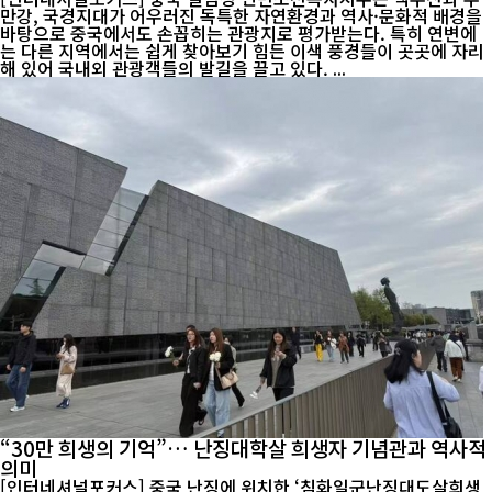
만강, 국경지대가 어우러진 독특한 자연환경과 역사·문화적 배경을
바탕으로 중국에서도 손꼽히는 관광지로 평가받는다. 특히 연변에
는 다른 지역에서는 쉽게 찾아보기 힘든 이색 풍경들이 곳곳에 자리
해 있어 국내외 관광객들의 발길을 끌고 있다. ...
“30만 희생의 기억”… 난징대학살 희생자 기념관과 역사적
의미
[인터네셔널포커스] 중국 난징에 위치한 ‘침화일군난징대도살희생