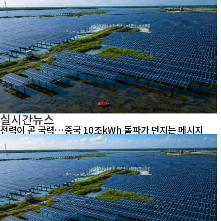
실시간뉴스
전력이 곧 국력…중국 10조kWh 돌파가 던지는 메시지