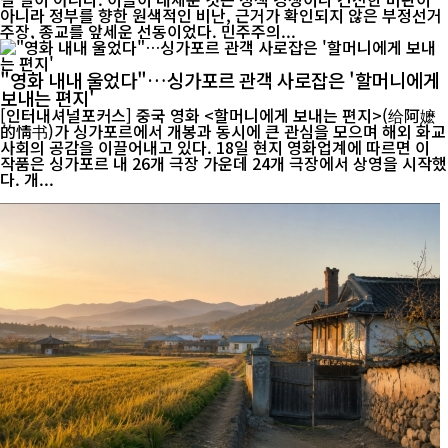
아니라 정부를 향한 원색적인 비난, 근거가 확인되지 않은 부정선거
주장, 종교를 앞세운 선동이었다. 민주주의...
"영화 내내 울었다"…싱가포르 관객 사로잡은 '할머니에게
보내는 편지'
[인터내셔널포커스] 중국 영화 <할머니에게 보내는 편지>(给阿嬷
的情书)가 싱가포르에서 개봉과 동시에 큰 관심을 모으며 해외 화교
사회의 공감을 이끌어내고 있다. 18일 현지 영화업계에 따르면 이
작품은 싱가포르 내 26개 극장 가운데 24개 극장에서 상영을 시작했
다. 개...