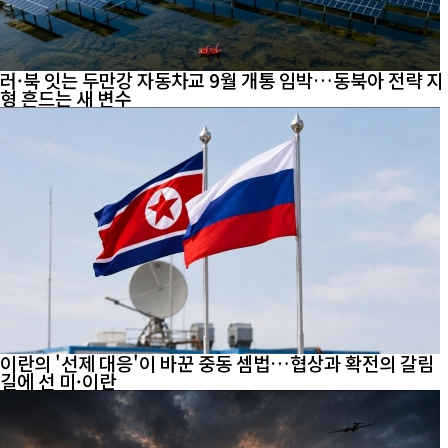
러·북 잇는 두만강 자동차교 9월 개통 임박…동북아 전략 지
형 흔드는 새 변수
이란의 '선제 대응'이 바꾼 중동 셈법…협상과 확전의 갈림
길에 선 미·이란