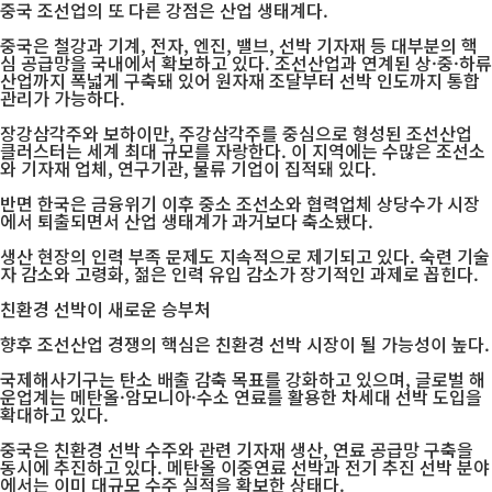
중국 조선업의 또 다른 강점은 산업 생태계다.
중국은 철강과 기계, 전자, 엔진, 밸브, 선박 기자재 등 대부분의 핵
심 공급망을 국내에서 확보하고 있다. 조선산업과 연계된 상·중·하류
산업까지 폭넓게 구축돼 있어 원자재 조달부터 선박 인도까지 통합
관리가 가능하다.
장강삼각주와 보하이만, 주강삼각주를 중심으로 형성된 조선산업
클러스터는 세계 최대 규모를 자랑한다. 이 지역에는 수많은 조선소
와 기자재 업체, 연구기관, 물류 기업이 집적돼 있다.
반면 한국은 금융위기 이후 중소 조선소와 협력업체 상당수가 시장
에서 퇴출되면서 산업 생태계가 과거보다 축소됐다.
생산 현장의 인력 부족 문제도 지속적으로 제기되고 있다. 숙련 기술
자 감소와 고령화, 젊은 인력 유입 감소가 장기적인 과제로 꼽힌다.
친환경 선박이 새로운 승부처
향후 조선산업 경쟁의 핵심은 친환경 선박 시장이 될 가능성이 높다.
국제해사기구는 탄소 배출 감축 목표를 강화하고 있으며, 글로벌 해
운업계는 메탄올·암모니아·수소 연료를 활용한 차세대 선박 도입을
확대하고 있다.
중국은 친환경 선박 수주와 관련 기자재 생산, 연료 공급망 구축을
동시에 추진하고 있다. 메탄올 이중연료 선박과 전기 추진 선박 분야
에서는 이미 대규모 수주 실적을 확보한 상태다.