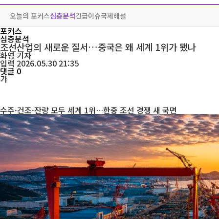
오늘의 포커스
심층분석
긴급이슈
국제해설
포커스
심층분석
조선산업의 새로운 질서…중국은 왜 세계 1위가 됐나
화영
기자
입력 2026.05.30 21:35
댓글 0
가
수주·건조·잔량 모두 세계 1위…한중 조선 경쟁 새 국면