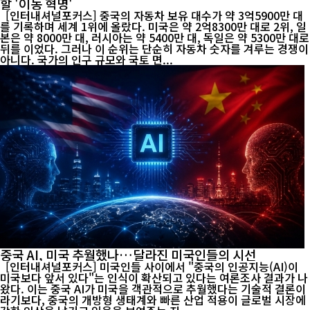
할 '이동 혁명'
[인터내셔널포커스] 중국의 자동차 보유 대수가 약 3억5900만 대
를 기록하며 세계 1위에 올랐다. 미국은 약 2억8300만 대로 2위, 일
본은 약 8000만 대, 러시아는 약 5400만 대, 독일은 약 5300만 대로
뒤를 이었다. 그러나 이 순위는 단순히 자동차 숫자를 겨루는 경쟁이
아니다. 국가의 인구 규모와 국토 면...
중국 AI, 미국 추월했나…달라진 미국인들의 시선
[인터내셔널포커스] 미국인들 사이에서 "중국의 인공지능(AI)이
미국보다 앞서 있다"는 인식이 확산되고 있다는 여론조사 결과가 나
왔다. 이는 중국 AI가 미국을 객관적으로 추월했다는 기술적 결론이
라기보다, 중국의 개방형 생태계와 빠른 산업 적용이 글로벌 시장에