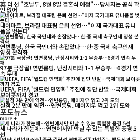
英 더 선 "호날두, 8월 8일 결혼식 예정"…당사자는 공식 확
인 없어
네이마르, 브라질 대표팀 은퇴 선언…"이제 국가대표 유니
폼을 벗는다"
연변룽딩, 한국 국민대와 손잡았다…한·중 국제 축구인재
양성 본격화
97분 극장골! 연변룽딩, 난징시티와 1-1 무승부…6경기 연
속 무패
UEFA, FIFA '월드컵 민영화' 추진에 집단 반발…국제대회
보이콧까지 경고
실점 2분 만에 역전…연변룽딩, 메이저우 꺾고 2위 도약
포토뉴스
more +
세 나라가 한눈에…연변에서만 만날 수 있는 특별한 풍경 5
선
[인터내셔널포커스] 중국 길림성 연변조선족자치주는 백두산과 두