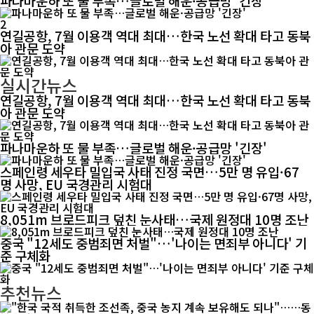
파나마운하 또 물 부족…글로벌 해운·공급망 '긴장'
2
연길공항, 7월 이용객 역대 최대…한국 노선 확대 타고 동북
아 관문 도약
실시간뉴스
연길공항, 7월 이용객 역대 최대…한국 노선 확대 타고 동북
아 관문 도약
파나마운하 또 물 부족…글로벌 해운·공급망 '긴장'
스페인령 세우타 밀입국 사태 진정 국면…5만 명 유입·67
명 사망, EU 국경관리 시험대
8,051m 브로드피크 덮친 눈사태…국제 원정대 10명 조난
중국 "12세도 중범죄면 처벌"…'나이는 면죄부 아니다' 기
준 구체화
추천뉴스