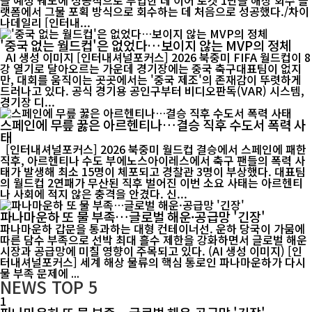
을 예정 궤도에 성공적으로 투입한 데 이어 로켓 1단을 해상 회수 플
랫폼에서 그물 포획 방식으로 회수하는 데 처음으로 성공했다./차이
나데일리 [인터내...
'중국 없는 월드컵'은 없었다…보이지 않는 MVP의 정체
AI 생성 이미지 [인터내셔널포커스] 2026 북중미 FIFA 월드컵이 8
강 열기로 달아오르는 가운데 경기장에는 중국 축구대표팀이 없지
만, 대회를 움직이는 곳곳에서는 '중국 제조'의 존재감이 뚜렷하게
드러나고 있다. 공식 경기용 공인구부터 비디오판독(VAR) 시스템,
경기장 디...
스페인에 무릎 꿇은 아르헨티나…결승 직후 수도서 폭력 사
태
[인터내셔널포커스] 2026 북중미 월드컵 결승에서 스페인에 패한
직후, 아르헨티나 수도 부에노스아이레스에서 축구 팬들의 폭력 사
태가 발생해 최소 15명이 체포되고 경찰관 3명이 부상했다. 대표팀
의 월드컵 2연패가 무산된 직후 벌어진 이번 소요 사태는 아르헨티
나 사회에 적지 않은 충격을 안겼다. 신...
파나마운하 또 물 부족…글로벌 해운·공급망 '긴장'
파나마운하 갑문을 통과하는 대형 컨테이너선. 운하 당국이 가뭄에
따른 담수 부족으로 선박 최대 흘수 제한을 강화하면서 글로벌 해운
시장과 공급망에 미칠 영향이 주목되고 있다. (AI 생성 이미지) [인
터내셔널포커스] 세계 해상 물류의 핵심 통로인 파나마운하가 다시
물 부족 문제에 ...
NEWS
TOP 5
1