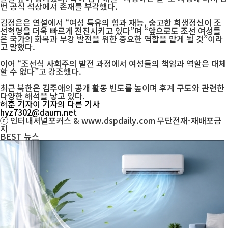
번 공식 석상에서 존재를 부각했다.
김정은은 연설에서 “여성 특유의 힘과 재능, 숭고한 희생정신이 조
선혁명을 더욱 빠르게 전진시키고 있다”며 “앞으로도 조선 여성들
은 국가의 화목과 부강 발전을 위한 중요한 역할을 맡게 될 것”이라
고 말했다.
이어 “조선식 사회주의 발전 과정에서 여성들의 책임과 역할은 대체
할 수 없다”고 강조했다.
최근 북한은 김주애의 공개 활동 빈도를 높이며 후계 구도와 관련한
다양한 해석을 낳고 있다.
허훈 기자
이 기자의 다른 기사
hyz7302@daum.net
ⓒ 인터내셔널포커스 & www.dspdaily.com 무단전재-재배포금
지
BEST
뉴스