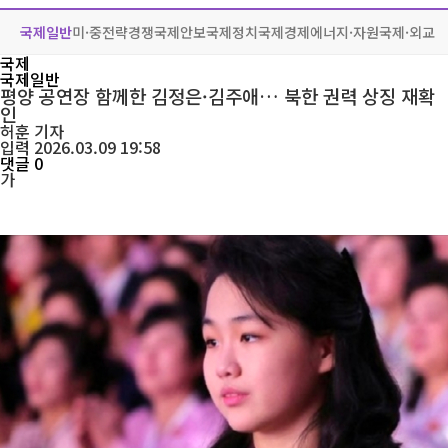
국제일반
미·중전략경쟁
국제안보
국제정치
국제경제
에너지·자원
국제·외교
국제
국제일반
평양 공연장 함께한 김정은·김주애… 북한 권력 상징 재확
인
허훈
기자
입력 2026.03.09 19:58
댓글 0
가