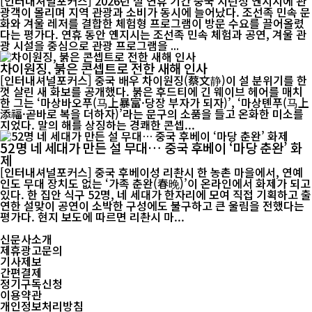
[인터내셔널포커스] 2026년 설 연휴 기간 중국 지린성 옌지시에 관
광객이 몰리며 지역 관광과 소비가 동시에 늘어났다. 조선족 민속 문
화와 겨울 레저를 결합한 체험형 프로그램이 방문 수요를 끌어올렸
다는 평가다. 연휴 동안 옌지시는 조선족 민속 체험과 공연, 겨울 관
광 시설을 중심으로 관광 프로그램을 ...
차이원징, 붉은 콘셉트로 전한 새해 인사
[인터내셔널포커스] 중국 배우 차이원징(蔡文静)이 설 분위기를 한
껏 살린 새 화보를 공개했다. 붉은 후드티에 긴 웨이브 헤어를 매치
한 그는 ‘마상바오푸(马上暴富·당장 부자가 되자)’, ‘마상톈푸(马上
添福·곧바로 복을 더하자)’라는 문구의 소품을 들고 온화한 미소를
지었다. 말의 해를 상징하는 경쾌한 콘셉...
52명 네 세대가 만든 설 무대… 중국 후베이 ‘마당 춘완’ 화
제
[인터내셔널포커스] 중국 후베이성 리촨시 한 농촌 마을에서, 연예
인도 무대 장치도 없는 ‘가족 춘완(春晚)’이 온라인에서 화제가 되고
있다. 한 집안 식구 52명, 네 세대가 한자리에 모여 직접 기획하고 출
연한 설맞이 공연이 소박한 구성에도 불구하고 큰 울림을 전했다는
평가다. 현지 보도에 따르면 리촨시 마...
신문사소개
제휴광고문의
기사제보
간편결제
정기구독신청
이용약관
개인정보처리방침