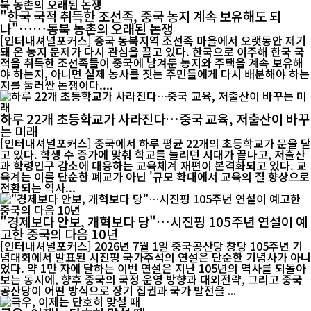
"한국 국적 취득한 조선족, 중국 농지 계속 보유해도 되
나"……동북 농촌의 오래된 논쟁
[인터내셔널포커스] 중국 동북지역 조선족 마을에서 오랫동안 제기
돼 온 농지 문제가 다시 관심을 끌고 있다. 한국으로 이주해 한국 국
적을 취득한 조선족들이 중국에 남겨둔 농지와 주택을 계속 보유해
야 하는지, 아니면 실제 농사를 짓는 주민들에게 다시 배분해야 하는
지를 둘러싼 논쟁이다....
하루 22개 초등학교가 사라진다…중국 교육, 저출산이 바꾸
는 미래
[인터내셔널포커스] 중국에서 하루 평균 22개의 초등학교가 문을 닫
고 있다. 학생 수 증가에 맞춰 학교를 늘리던 시대가 끝나고, 저출산
과 학령인구 감소에 대응하는 교육체계 재편이 본격화되고 있다. 교
육계는 이를 단순한 폐교가 아닌 '규모 확대에서 교육의 질 향상으로
전환되는 역사...
"경제보다 안보, 개혁보다 당"…시진핑 105주년 연설이 예
고한 중국의 다음 10년
[인터내셔널포커스] 2026년 7월 1일 중국공산당 창당 105주년 기
념대회에서 발표된 시진핑 국가주석의 연설은 단순한 기념사가 아니
었다. 약 1만 자에 달하는 이번 연설은 지난 105년의 역사를 되돌아
보는 동시에, 향후 중국의 국정 운영 방향과 대외전략, 그리고 중국
공산당이 어떤 방식으로 장기 집권과 국가 발전을 ...