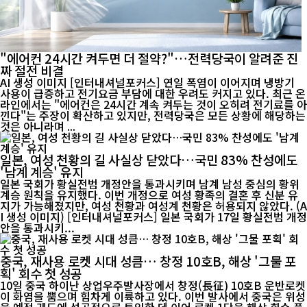
"에어컨 24시간 켜두면 더 절약?"…전력당국이 알려준 진
짜 절전 비결
AI 생성 이미지 [인터내셔널포커스] 연일 폭염이 이어지며 냉방기
사용이 급증하고 전기요금 부담에 대한 우려도 커지고 있다. 최근 온
라인에서는 "에어컨은 24시간 계속 켜두는 것이 오히려 전기료를 아
낀다"는 주장이 확산하고 있지만, 전력당국은 모든 상황에 해당하는
것은 아니라며 ...
일본, 여성 천황의 길 사실상 닫았다…국민 83% 찬성에도
'남계 계승' 유지
일본 국회가 황실전범 개정안을 통과시키며 남계 남성 중심의 황위
계승 원칙을 유지했다. 이번 개정으로 여성 황족의 결혼 후 신분 유
지가 가능해졌지만, 여성 천황과 여성계 천황은 허용되지 않았다. (A
I 생성 이미지) [인터내셔널포커스] 일본 국회가 17일 황실전범 개정
안을 통과시키...
중국, 재사용 로켓 시대 성큼… 창정 10호B, 해상 '그물 포
획' 회수 첫 성공
10일 중국 하이난 상업우주발사장에서 창정(長征) 10호B 운반로켓
이 화염을 뿜으며 힘차게 이륙하고 있다. 이번 발사에서 중국은 위성