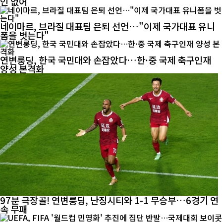
인 없어
네이마르, 브라질 대표팀 은퇴 선언…"이제 국가대표 유니
폼을 벗는다"
연변룽딩, 한국 국민대와 손잡았다…한·중 국제 축구인재
양성 본격화
97분 극장골! 연변룽딩, 난징시티와 1-1 무승부…6경기 연
속 무패