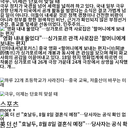
극우, 이제는 단호히 맞설 때
극우 정치가 국경을 넘어 세력을 넓히려 하고 있다. 국내 일부 극우
성향 단체가 미국에서 공개 활동을 벌였다는 소식은 결코 가볍게 넘
길 일이 아니다. 이들이 내세운 것은 정책 경쟁이나 건전한 비판이
아니라 정부를 향한 원색적인 비난, 근거가 확인되지 않은 부정선거
주장, 종교를 앞세운 선동이었다. 민주주의...
"영화 내내 울었다"…싱가포르 관객 사로잡은 '할머니에게
보내는 편지'
[인터내셔널포커스] 중국 영화 <할머니에게 보내는 편지>(给阿嬷
的情书)가 싱가포르에서 개봉과 동시에 큰 관심을 모으며 해외 화교
사회의 공감을 이끌어내고 있다. 18일 현지 영화업계에 따르면 이
작품은 싱가포르 내 26개 극장 가운데 24개 극장에서 상영을 시작했
다. 개...
스포츠
more +
英 더 선 "호날두, 8월 8일 결혼식 예정"…당사자는 공식 확