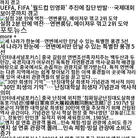
UEFA, FIFA '월드컵 민영화' 추진에 집단 반발…국제대회
보이콧까지 경고
실점 2분 만에 역전…연변룽딩, 메이저우 꺾고 2위 도약
포토뉴스
more +
세 나라가 한눈에…연변에서만 만날 수 있는 특별한 풍경 5
선
[인터내셔널포커스] 중국 길림성 연변조선족자치주는 백두산과 두
만강, 국경지대가 어우러진 독특한 자연환경과 역사·문화적 배경을
바탕으로 중국에서도 손꼽히는 관광지로 평가받는다. 특히 연변에
는 다른 지역에서는 쉽게 찾아보기 힘든 이색 풍경들이 곳곳에 자리
해 있어 국내외 관광객들의 발길을 끌고 있다. ...
“30만 희생의 기억”… 난징대학살 희생자 기념관과 역사적
의미
[인터네셔널포커스] 중국 난징에 위치한 ‘침화일군난징대도살희생
동포기념관(侵華日軍南京大屠殺遇難同胞紀念館)’은 1937년 일
본군이 자행한 대학살로 희생된 30만여 명을 추모하기 위해 건립된
역사 공간이다. 기념관은 당시 학살 현장 중 하나였던 ‘강동문(江东
门, 장둥먼) 만인갱’ 유적지 위에 세워졌으며, 1985년...
옌지 설 연휴 관광객 몰려...민속 체험·빙설 관광에 소비도
증가