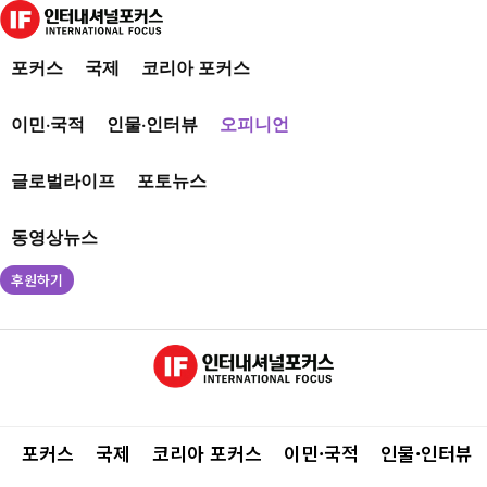
포커스
국제
코리아 포커스
이민·국적
인물·인터뷰
오피니언
글로벌라이프
포토뉴스
동영상뉴스
후원하기
포커스
국제
코리아 포커스
이민·국적
인물·인터뷰