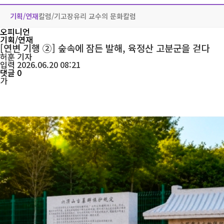
기획/연재
칼럼/기고
장유리 교수의 문화칼럼
오피니언
기획/연재
[연변 기행 ②] 숲속에 잠든 발해, 육정산 고분군을 걷다
허훈
기자
입력 2026.06.20 08:21
댓글 0
가