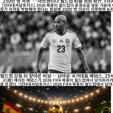
"250만 명 서명"…아르헨티나 월드컵 퇴출 청원 확산, FIF
[인터내셔널포커스] 2026 북중미 월드컵이 준결승을 앞둔 가운데
월드컵 감동 뒤 찾아온 비보… 남아공 국가대표 애덤스, 25
고(故) 제이든 애덤스가 2026 FIFA 북중미 월드컵에서 남아프리카공화국 대표팀 유니폼을 입고 경기에 나서고 있다. 25세의 젊은 나이에 전해진 그의 별세 소식은 남아공 축구계와 국제 축구계에 큰 충격
을 안겼다. [인터내셔널포커스] 2026 FIFA 북중미 월드컵에서 남