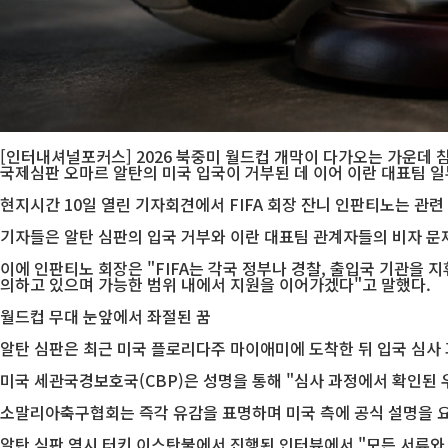
[인터내셔널포커스] 2026 북중미 월드컵 개막이 다가오는 가운데 
국제심판 오마르 알탄의 미국 입국이 거부된 데 이어 이란 대표팀 일
현지시간 10일 열린 기자회견에서 FIFA 회장 잔니 인판티노는 관련
기자들은 알탄 심판의 입국 거부와 이란 대표팀 관계자들의 비자 문제
이에 인판티노 회장은 "FIFA는 각국 정부나 경찰, 출입국 기관을 
의하고 있으며 가능한 범위 내에서 지원을 이어가겠다"고 말했다.
월드컵 무대 눈앞에서 좌절된 꿈
알탄 심판은 최근 미국 플로리다주 마이애미에 도착한 뒤 입국 심사
미국 세관국경보호국(CBP)은 성명을 통해 "심사 과정에서 확인된
소말리아축구협회는 즉각 유감을 표명하며 미국 측에 공식 설명을 요
알탄 심판 역시 터키 이스탄불에서 진행된 인터뷰에서 "모든 서류와