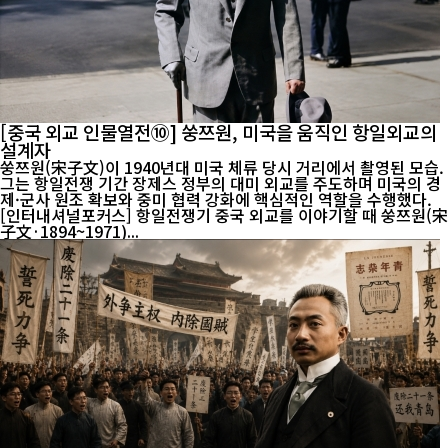
[중국 외교 인물열전⑩] 쑹쯔원, 미국을 움직인 항일외교의
설계자
쑹쯔원(宋子文)이 1940년대 미국 체류 당시 거리에서 촬영된 모습.
그는 항일전쟁 기간 장제스 정부의 대미 외교를 주도하며 미국의 경
제·군사 원조 확보와 중미 협력 강화에 핵심적인 역할을 수행했다.
[인터내셔널포커스] 항일전쟁기 중국 외교를 이야기할 때 쑹쯔원(宋
子文·1894~1971)...