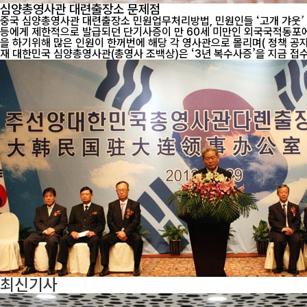
심양총영사관 대련출장소 문제점
중국 심양총영사관 대련출장소 민원업무처리방법, 민원인들 ‘고개 갸웃’ [동포투데이] 법무부의 외국국적 동포정책제도 개선으로 지난 4월1일부터, 현재 만 55세 이상 60세 미만인 동포, 미성년자, 제조업 등 근무가족
등에게 제한적으로 발급되던 단기사증이 만 60세 미만인 외국국적동포에 대해 3년간 유효한 단기방문(C-3
을 하기위해 많은 인원이 한꺼번에 해당 각 영사관으로 몰리며( 정책 공지이후 부터
재 대한민국 심양총영사관(총영사 조백상)은 ‘3년 복수사증’을 지금 접수하
최신기사