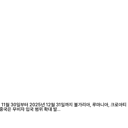
1월 30일부터 2025년 12월 31일까지 불가리아, 루마니아, 크로아티
아, 몬테네그로, 북마케도니아, 몰타, 에스토니아, 라트비아, 일본 등 9개국의 일반 여권 소지자에 대한 무비자 입국 정책을 시행한다고 선포했다. 중국은 무비자 입국 범위 확대 발...