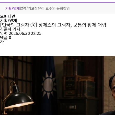
기획/연재
칼럼/기고
장유리 교수의 문화칼럼
오피니언
기획/연재
[민국의 그림자 ③] 장제스의 그림자, 군통의 황제 대립
김준하
기자
입력 2026.06.30 22:25
댓글 0
가