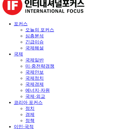
포커스
오늘의 포커스
심층분석
긴급이슈
국제해설
국제
국제일반
미·중전략경쟁
국제안보
국제정치
국제경제
에너지·자원
국제·외교
코리아 포커스
정치
경제
정책
이민·국적