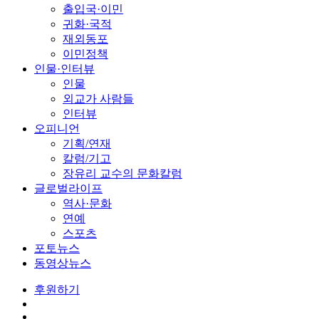
출입국·이민
귀화·국적
재외동포
이민정책
인물·인터뷰
인물
외교가 사람들
인터뷰
오피니언
기획/연재
칼럼/기고
장유리 교수의 문화칼럼
글로벌라이프
역사·문화
연예
스포츠
포토뉴스
동영상뉴스
후원하기