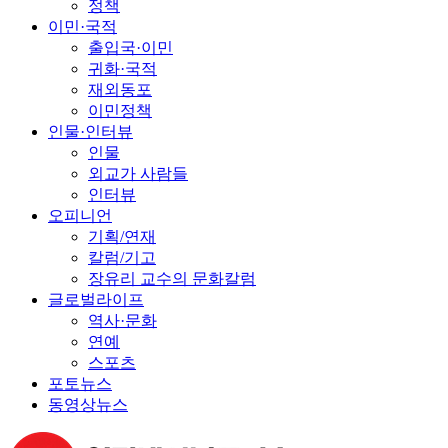
정책
이민·국적
출입국·이민
귀화·국적
재외동포
이민정책
인물·인터뷰
인물
외교가 사람들
인터뷰
오피니언
기획/연재
칼럼/기고
장유리 교수의 문화칼럼
글로벌라이프
역사·문화
연예
스포츠
포토뉴스
동영상뉴스