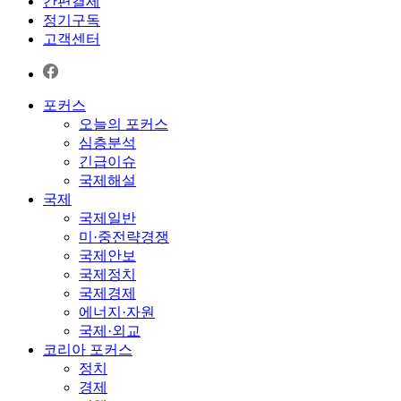
간편결제
정기구독
고객센터
포커스
오늘의 포커스
심층분석
긴급이슈
국제해설
국제
국제일반
미·중전략경쟁
국제안보
국제정치
국제경제
에너지·자원
국제·외교
코리아 포커스
정치
경제