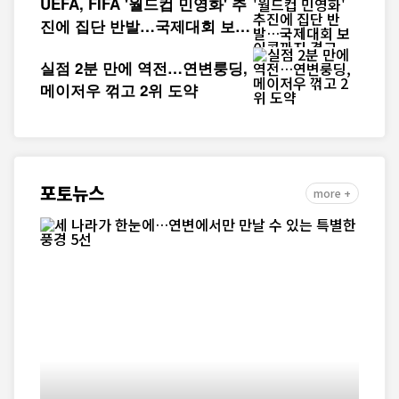
UEFA, FIFA '월드컵 민영화' 추
진에 집단 반발…국제대회 보이
콧까지 경고
실점 2분 만에 역전…연변룽딩,
메이저우 꺾고 2위 도약
포토뉴스
more +