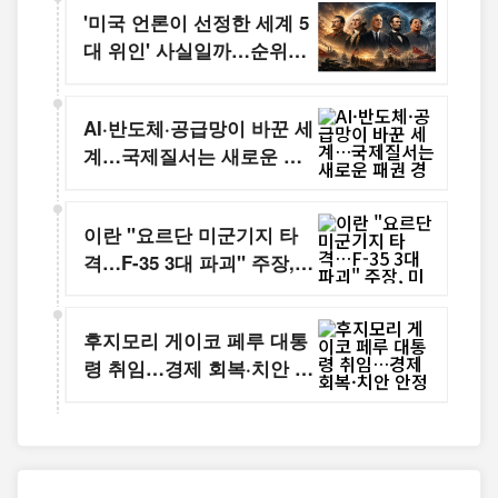
'미국 언론이 선정한 세계 5
대 위인' 사실일까…순위보
다 중요한 것은 역사를 바꾼
영향력
AI·반도체·공급망이 바꾼 세
계…국제질서는 새로운 패
권 경쟁 시대로
이란 "요르단 미군기지 타
격…F-35 3대 파괴" 주장,
미국은 전면 부인
후지모리 게이코 페루 대통
령 취임…경제 회복·치안 안
정 시험대 오른 새 정부