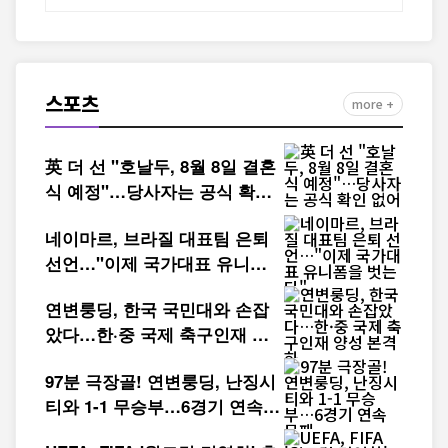
스포츠
more +
英 더 선 "호날두, 8월 8일 결혼
식 예정"…당사자는 공식 확인
없어
네이마르, 브라질 대표팀 은퇴
선언…"이제 국가대표 유니폼
을 벗는다"
연변룽딩, 한국 국민대와 손잡
았다…한·중 국제 축구인재 양
성 본격화
97분 극장골! 연변룽딩, 난징시
티와 1-1 무승부…6경기 연속
무패