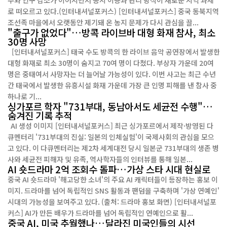
주와 인구 감소가 이어지면서 농지 이용과 관리 방식이 새로운 지역 과제
로 떠오르고 있다.(인터내셔널포커스) [인터내셔널포커스] 중국 동북지역
조선족 마을에서 오랫동안 제기돼 온 농지 문제가 다시 관심을 끌...
"출구가 없었다"…방콕 라이브바 대형 화재 참사, 최소
30명 사망
[인터내셔널포커스] 태국 수도 방콕의 한 라이브 음악 공연장에서 발생한
대형 화재로 최소 30명이 숨지고 70여 명이 다쳤다. 부상자 가운데 20여
명은 중태여서 사망자는 더 늘어날 가능성이 있다. 이번 사고는 최근 수년
간 태국에서 발생한 유흥시설 화재 가운데 가장 큰 인명 피해를 낸 참사 중
하나로 기...
싱가포르 학자 "731부대, 동남아서도 세균전 수행"…
숨겨진 기록 추적
AI 생성 이미지 [인터내셔널포커스] 최근 싱가포르에서 제작·방영된 다
큐멘터리 '731부대의 진실: 일본의 인체실험'이 국제사회의 관심을 모으
고 있다. 이 다큐멘터리는 제2차 세계대전 당시 일본군 731부대의 생존 병
사와 세균전 피해자 및 유족, 역사학자들의 인터뷰를 통해 일본...
AI 숏드라마 2억 조회수 돌파…가상 스타 시대 현실로
중국 AI 숏드라마 '해고당한 소녀'의 주요 AI 캐릭터들이 등장하는 홍보 이
미지. 드라마를 넘어 독립적인 SNS 활동과 팬덤을 구축하며 '가상 연예인'
시대의 가능성을 보여주고 있다. (출처: 드라마 홍보 화면) [인터내셔널포
커스] AI가 만든 배우가 드라마를 넘어 독립적인 연예인으로 활...
중국 AI, 미국 추월했나…달라진 미국인들의 시선