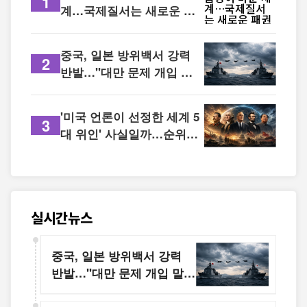
1
계…국제질서는 새로운 패
권 경쟁 시대로
중국, 일본 방위백서 강력
2
반발…"대만 문제 개입 말
라"
'미국 언론이 선정한 세계 5
3
대 위인' 사실일까…순위보
다 중요한 것은 역사를 바꾼
영향력
실시간뉴스
중국, 일본 방위백서 강력
반발…"대만 문제 개입 말
라"