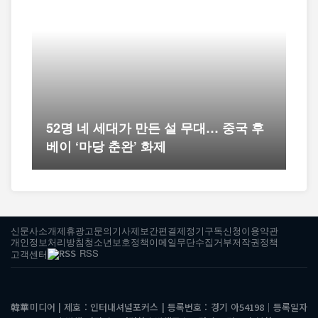
52명 네 세대가 만든 설 무대… 중국 후
베이 ‘마당 춘완’ 화제
신문사소개
제휴광고문의
기사제보
간편결제
정기구독신청
이용약관
개인정보처리방침
청소년보호정책
이메일무단수집거부
저작권정책
RSS
고객센터
韓華미디어 | 제호 : 인터내셔널포커스 | 등록번호 : 경기 아54198│등록일자