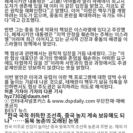
페제시키안 대통령은 “고(故) 아야톨라 알리 하메네이 최고지
도자가 생존해 있을 때 이미 이 같은 입장을 밝혔고, 지금도 같
은 원칙을 재확인한다”고 말했다. 이어 “이란은 핵무기를 개발
하려는 의도가 없으며, 중동의 혼란을 확대하려는 국가도 아니
다”라고 강조했다.
반면 그는 중동 정세 악화의 책임은 이스라엘에 있다고 주장했
다. 페제시키안 대통령은 “지역 안정을 훼손하는 주체는 이스라
엘”이라며 최근 이어지고 있는 군사적 긴장과 충돌의 배경을 이
스라엘의 정책에서 찾았다.
핵 협상과 관련해서는 원칙적 입장을 거듭 내세웠다. 그는 “이
란 협상 대표단은 국가의 명예와 존엄을 훼손하는 어떠한 요구
에도 타협하지 않을 것”이라며 서방과의 협상 과정에서도 주권
문제만큼은 양보하지 않겠다는 뜻을 밝혔다.
이번 발언은 미국과 유럽이 이란 핵 프로그램에 대한 압박 수위
를 높이는 가운데 나온 것으로, 테헤란이 핵무기 보유 의혹을 부
인하면서도 협상 주도권은 유지하려는 의도로 해석된다.
허훈 기자
이 기자의 다른 기사
hyz7302@daum.net
ⓒ 인터내셔널포커스 & www.dspdaily.com 무단전재-재배
포금지
BEST
뉴스
"한국 국적 취득한 조선족, 중국 농지 계속 보유해도 되
나"……동북 농촌의 오래된 논쟁
한국 이주로 빈집이 늘어난 중국 동북지역 조선족 농촌과 주변 논. 해외 이