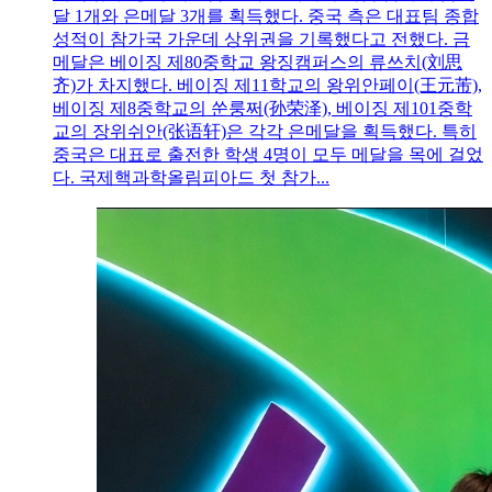
달 1개와 은메달 3개를 획득했다. 중국 측은 대표팀 종합
성적이 참가국 가운데 상위권을 기록했다고 전했다. 금
메달은 베이징 제80중학교 왕징캠퍼스의 류쓰치(刘思
齐)가 차지했다. 베이징 제11학교의 왕위안페이(王元芾),
베이징 제8중학교의 쑨룽쩌(孙荣泽), 베이징 제101중학
교의 장위쉬안(张语轩)은 각각 은메달을 획득했다. 특히
중국은 대표로 출전한 학생 4명이 모두 메달을 목에 걸었
다. 국제핵과학올림피아드 첫 참가...