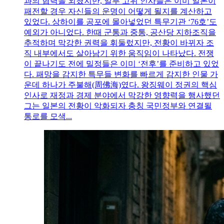
과의 협력을 외쳤지만, 일부 고위 인사들은 이미 일본이
패전할 경우 자신들의 운명이 어떻게 될지를 계산하고
있었다. 상하이를 공포에 몰아넣었던 특무기관 ‘76호’도
예외가 아니었다. 한때 군통과 중통, 공산당 지하조직을
추적하며 막강한 권력을 휘둘렀지만, 전황이 바뀌자 조
직 내부에서도 살아남기 위한 움직임이 나타났다. 전쟁
이 끝나기도 전에 밀정들은 이미 ‘전후’를 준비하고 있었
다. 패망을 감지한 특무들 변화를 빠르게 감지한 인물 가
운데 하나가 주불해(周佛海)였다. 왕징웨이 정권의 핵심
인사로 재정과 경제 분야에서 막강한 영향력을 행사했던
그는 일본의 전황이 악화되자 충칭 국민정부와 연결될
통로를 모색...