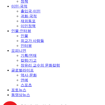
정책
이민·국적
출입국·이민
귀화·국적
재외동포
이민정책
인물·인터뷰
인물
외교가 사람들
인터뷰
오피니언
기획/연재
칼럼/기고
장유리 교수의 문화칼럼
글로벌라이프
역사·문화
연예
스포츠
포토뉴스
동영상뉴스