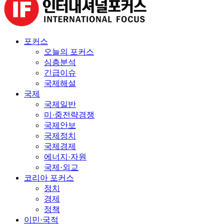
포커스
오늘의 포커스
심층분석
긴급이슈
국제해설
국제
국제일반
미·중전략경쟁
국제안보
국제정치
국제경제
에너지·자원
국제·외교
코리아 포커스
정치
경제
정책
이민·국적