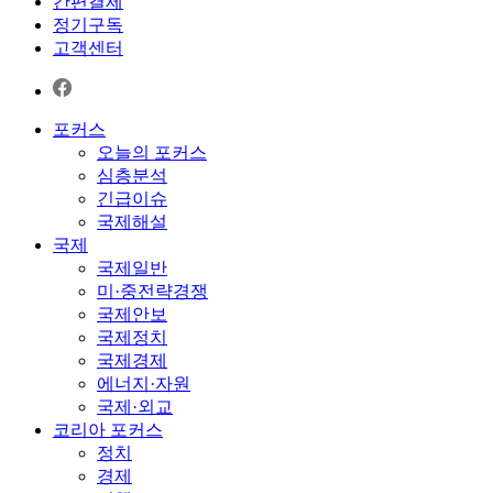
간편결제
정기구독
고객센터
포커스
오늘의 포커스
심층분석
긴급이슈
국제해설
국제
국제일반
미·중전략경쟁
국제안보
국제정치
국제경제
에너지·자원
국제·외교
코리아 포커스
정치
경제