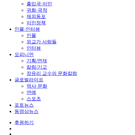
출입국·이민
귀화·국적
재외동포
이민정책
인물·인터뷰
인물
외교가 사람들
인터뷰
오피니언
기획/연재
칼럼/기고
장유리 교수의 문화칼럼
글로벌라이프
역사·문화
연예
스포츠
포토뉴스
동영상뉴스
후원하기