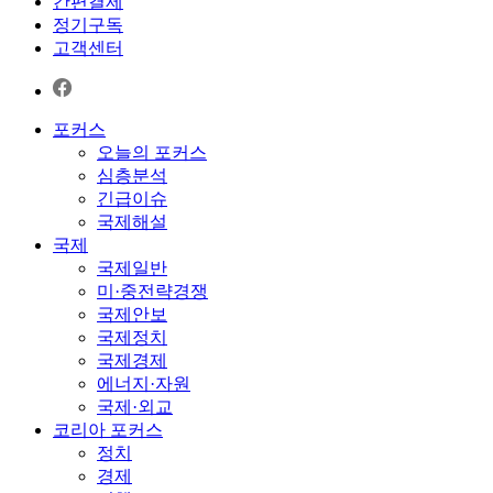
간편결제
정기구독
고객센터
포커스
오늘의 포커스
심층분석
긴급이슈
국제해설
국제
국제일반
미·중전략경쟁
국제안보
국제정치
국제경제
에너지·자원
국제·외교
코리아 포커스
정치
경제