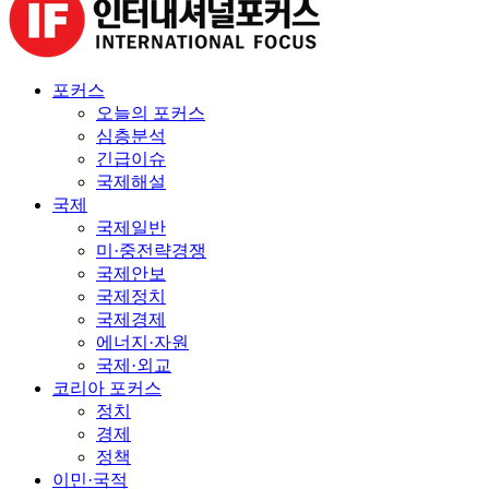
포커스
오늘의 포커스
심층분석
긴급이슈
국제해설
국제
국제일반
미·중전략경쟁
국제안보
국제정치
국제경제
에너지·자원
국제·외교
코리아 포커스
정치
경제
정책
이민·국적