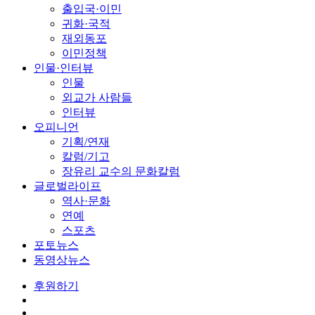
출입국·이민
귀화·국적
재외동포
이민정책
인물·인터뷰
인물
외교가 사람들
인터뷰
오피니언
기획/연재
칼럼/기고
장유리 교수의 문화칼럼
글로벌라이프
역사·문화
연예
스포츠
포토뉴스
동영상뉴스
후원하기