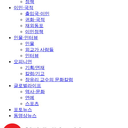
정책
이민·국적
출입국·이민
귀화·국적
재외동포
이민정책
인물·인터뷰
인물
외교가 사람들
인터뷰
오피니언
기획/연재
칼럼/기고
장유리 교수의 문화칼럼
글로벌라이프
역사·문화
연예
스포츠
포토뉴스
동영상뉴스