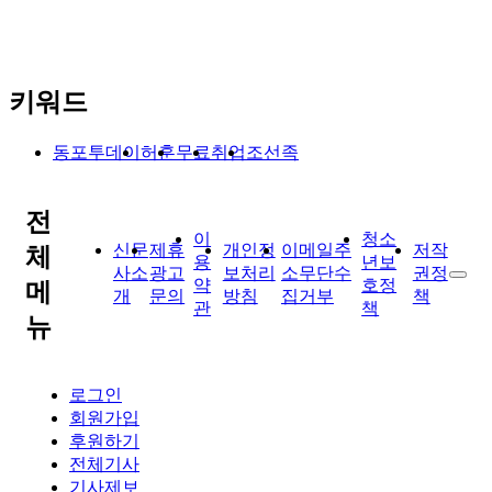
키워드
동포투데이
허훈
무료
취업
조선족
전
이
청소
신문
제휴
개인정
이메일주
저작
체
용
년보
사소
광고
보처리
소무단수
권정
약
호정
메
개
문의
방침
집거부
책
관
책
뉴
로그인
회원가입
후원하기
전체기사
기사제보