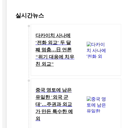
실시간뉴스
다카이치 사나에
'전화 외교' 두 달
째 멈춤…日 언론
"위기 대응에 치우
친 외교"
중국 영토에 남은
유일한 '외국 군
대'…주권과 외교
가 만든 특수한 예
외