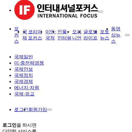
포
동영
국
코리아
이민·
인물·
오피
글로벌
포토
커
상뉴
제
포커스
국적
인터뷰
니언
라이프
뉴스
스
스
국제일반
미·중전략경쟁
국제안보
국제정치
국제경제
에너지·자원
국제·외교
로그인
회원가입
로그인
을 하시면
다양한 서비스를