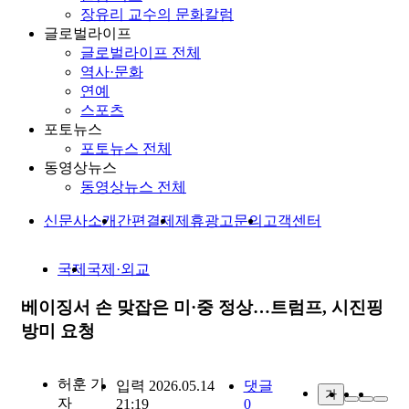
장유리 교수의 문화칼럼
글로벌라이프
글로벌라이프 전체
역사·문화
연예
스포츠
포토뉴스
포토뉴스 전체
동영상뉴스
동영상뉴스 전체
신문사소개
간편결제
제휴광고문의
고객센터
국제
국제·외교
베이징서 손 맞잡은 미·중 정상…트럼프, 시진핑
방미 요청
허훈
기
입력 2026.05.14
댓글
가
자
21:19
0