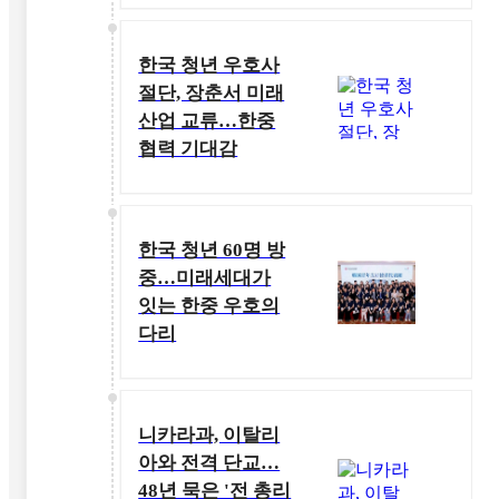
한국 청년 우호사
절단, 장춘서 미래
산업 교류…한중
협력 기대감
한국 청년 60명 방
중…미래세대가
잇는 한중 우호의
다리
니카라과, 이탈리
아와 전격 단교…
48년 묵은 '전 총리