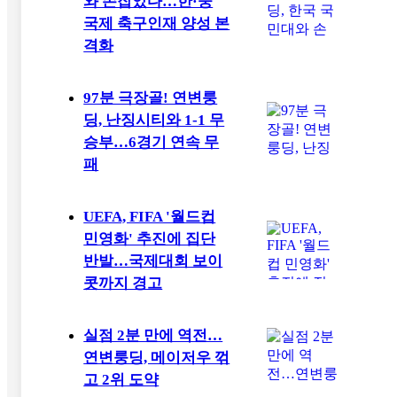
와 손잡았다…한·중
국제 축구인재 양성 본
격화
97분 극장골! 연변룽
딩, 난징시티와 1-1 무
승부…6경기 연속 무
패
UEFA, FIFA '월드컵
민영화' 추진에 집단
반발…국제대회 보이
콧까지 경고
실점 2분 만에 역전…
연변룽딩, 메이저우 꺾
고 2위 도약