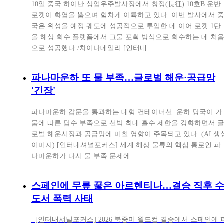
10일 중국 하이난 상업우주발사장에서 창정(長征) 10호B 운반
로켓이 화염을 뿜으며 힘차게 이륙하고 있다. 이번 발사에서 
국은 위성을 예정 궤도에 성공적으로 투입한 데 이어 로켓 1단
을 해상 회수 플랫폼에서 그물 포획 방식으로 회수하는 데 처
으로 성공했다./차이나데일리 [인터내...
파나마운하 또 물 부족…글로벌 해운·공급망
'긴장'
파나마운하 갑문을 통과하는 대형 컨테이너선. 운하 당국이 가
뭄에 따른 담수 부족으로 선박 최대 흘수 제한을 강화하면서 
로벌 해운시장과 공급망에 미칠 영향이 주목되고 있다. (AI 생
이미지) [인터내셔널포커스] 세계 해상 물류의 핵심 통로인 파
나마운하가 다시 물 부족 문제에 ...
스페인에 무릎 꿇은 아르헨티나…결승 직후 
도서 폭력 사태
[인터내셔널포커스] 2026 북중미 월드컵 결승에서 스페인에 