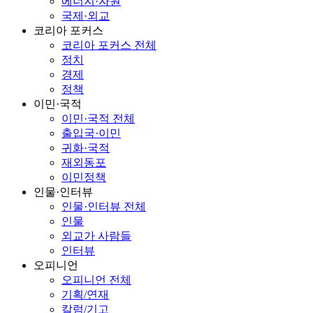
에너지·자원
국제·외교
코리아 포커스
코리아 포커스 전체
정치
경제
정책
이민·국적
이민·국적 전체
출입국·이민
귀화·국적
재외동포
이민정책
인물·인터뷰
인물·인터뷰 전체
인물
외교가 사람들
인터뷰
오피니언
오피니언 전체
기획/연재
칼럼/기고