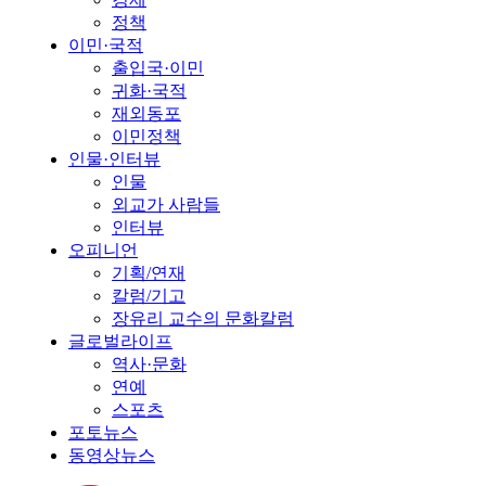
정책
이민·국적
출입국·이민
귀화·국적
재외동포
이민정책
인물·인터뷰
인물
외교가 사람들
인터뷰
오피니언
기획/연재
칼럼/기고
장유리 교수의 문화칼럼
글로벌라이프
역사·문화
연예
스포츠
포토뉴스
동영상뉴스