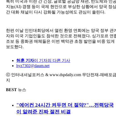
특히 미국과 이란 간 긴장, 글로벌 공급망 재편, 반도체와 인
지능(AI) 경쟁 등이 국제 현안으로 부상한 상황에서 양국 정
간 대화 채널이 다시 강화될 가능성에도 관심이 쏠린다.
한편 이날 인민대회당에서 열린 환영 연회에는 양국 정부 관
자와 미국 기업인들도 참석한 것으로 전해졌다. 싱가포르 연
조보 등 중화권 매체들은 이번 백악관 초청 발언을 비중 있게
보도했다.
허훈 기자
이 기자의 다른 기사
hyz7302@daum.net
ⓒ 인터내셔널포커스 & www.dspdaily.com 무단전재-재배포
지
BEST
뉴스
"에어컨 24시간 켜두면 더 절약?"…전력당국
이 알려준 진짜 절전 비결