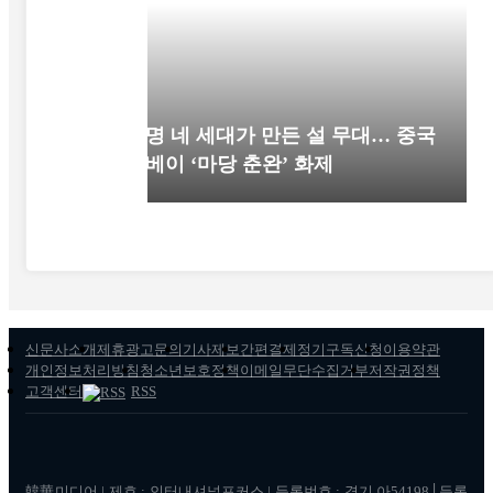
52명 네 세대가 만든 설 무대… 중국
후베이 ‘마당 춘완’ 화제
신문사소개
제휴광고문의
기사제보
간편결제
정기구독신청
이용약관
개인정보처리방침
청소년보호정책
이메일무단수집거부
저작권정책
고객센터
RSS
韓華미디어 | 제호 : 인터내셔널포커스 | 등록번호 : 경기 아54198│등록