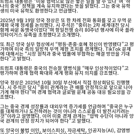
트럼프 대통령은 “미중 협력으로 많은 좋은 일을 할 수 있다”며 ‘하
나의 중국’ 정책을 계속 유지하겠다는 뜻을 밝혔다. 그는 중국 유학
생의 미국 유학도 환영한다고 언급했다.
2025년 9월 19일 양국 정상은 또 한 차례 전화 통화를 갖고 무역 문
제와 국제 정세를 논의했다. 시 주석은 “중미는 2차 세계대전 당시
함께 싸운 동맹국이었다”며 항일전쟁 승리 80주년 행사에 미국 플라
잉타이거스 유족을 초청했다고 소개했다.
또 최근 양국 실무 협상에서 “평등·존중·호혜 정신이 반영됐다”고 평
가하며 미국 측의 일방적 무역 제한 조치를 경계했다. TikTok 문제
에 대해서는 “시장 원칙과 중국 법률에 부합하는 해결 방안을 기대
한다”고 밝혔다.
트럼프 대통령은 중국의 전승절 열병식을 “매우 인상적이었다”고
평가하며 경제 협력 확대와 세계 평화 유지 의지를 강조했다.
양국 정상은 2025년 10월 30일 부산에서 직접 정상회담도 진행했
다. 시 주석은 당시 “중미 관계라는 큰 배를 안정적으로 앞으로 나아
가게 해야 한다”며 경제 협력과 글로벌 문제 공동 대응 필요성을 강
조했다.
그는 중국 경제 성장률과 대외무역 증가세를 언급하며 “중국은 누구
를 대체하거나 도전하려는 것이 아니라 스스로를 더 발전시키려는
것”이라고 설명했다. 이어 미중 경제 관계는 “압박 수단이 아니라 양
국 관계의 안정 장치가 되어야 한다”고 말했다.
또 양국이 불법 이민, 보이스피싱, 자금세탁, 인공지능(AI), 감염병