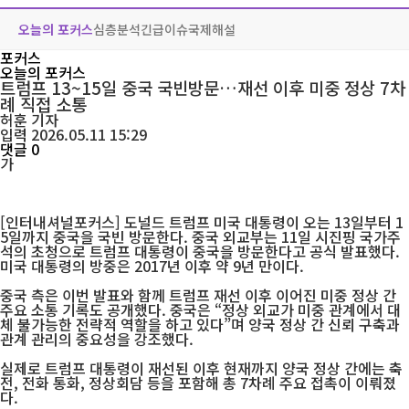
오늘의 포커스
심층분석
긴급이슈
국제해설
포커스
오늘의 포커스
트럼프 13~15일 중국 국빈방문…재선 이후 미중 정상 7차
례 직접 소통
허훈
기자
입력 2026.05.11 15:29
댓글 0
가
[인터내셔널포커스] 도널드 트럼프 미국 대통령이 오는 13일부터 1
5일까지 중국을 국빈 방문한다. 중국 외교부는 11일 시진핑 국가주
석의 초청으로 트럼프 대통령이 중국을 방문한다고 공식 발표했다.
미국 대통령의 방중은 2017년 이후 약 9년 만이다.
중국 측은 이번 발표와 함께 트럼프 재선 이후 이어진 미중 정상 간
주요 소통 기록도 공개했다. 중국은 “정상 외교가 미중 관계에서 대
체 불가능한 전략적 역할을 하고 있다”며 양국 정상 간 신뢰 구축과
관계 관리의 중요성을 강조했다.
실제로 트럼프 대통령이 재선된 이후 현재까지 양국 정상 간에는 축
전, 전화 통화, 정상회담 등을 포함해 총 7차례 주요 접촉이 이뤄졌
다.