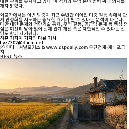
대한 관계를 유지하고 있다”며 경제와 무역 분야 협력 확대 의지를
재차 밝혔다.
외교가에서는 이번 방중이 최근 수년간 이어진 미중 갈등 속에서 관
계 안정화를 시도하는 중요한 계기가 될 수 있다는 분석이 나온다.
다만 대만 문제와 첨단기술 통제, 무역 갈등, 공급망 문제 등 핵심 쟁
점은 여전히 남아 있어 실제 관계 개선 폭은 제한적일 수 있다는 전
망도 함께 제기된다.
허훈 기자
이 기자의 다른 기사
hyz7302@daum.net
ⓒ 인터내셔널포커스 & www.dspdaily.com 무단전재-재배포금
지
BEST
뉴스