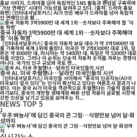
홍보 이미지. 드라마를 넘어 독립적인 SNS 활동과 팬덤을 구축하며
'가상 연예인' 시대의 가능성을 보여주고 있다. (출처: 드라마 홍보
화면) [인터내셔널포커스] AI가 만든 배우가 드라마를 넘어 독립적
인 연예인으로 활...
중국 자동차 3억5900만 대 세계 1위…숫자보다 주목해야
할 '이동 혁명'
[인터내셔널포커스] 중국의 자동차 보유 대수가 약 3억5900만 대
를 기록하며 세계 1위에 올랐다. 미국은 약 2억8300만 대로 2위, 일
본은 약 8000만 대, 러시아는 약 5400만 대, 독일은 약 5300만 대로
뒤를 이었다. 그러나 이 순위는 단순히 자동차 숫자를 겨루는 경쟁이
아니다. 국가의 인구 규모와 국토 면...
중국 AI, 미국 추월했나…달라진 미국인들의 시선
[인터내셔널포커스] 미국인들 사이에서 "중국의 인공지능(AI)이
미국보다 앞서 있다"는 인식이 확산되고 있다는 여론조사 결과가 나
왔다. 이는 중국 AI가 미국을 객관적으로 추월했다는 기술적 결론이
라기보다, 중국의 개방형 생태계와 빠른 산업 적용이 글로벌 시장에
강한 인상을 남기고 있음을 보여주는 지...
NEWS
TOP 5
1
'우주 벼농사'에 담긴 중국의 큰 그림…식량안보 넘어 달·화
성까지
실시간뉴스