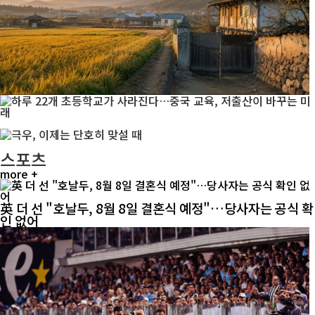
스포츠
more +
英 더 선 "호날두, 8월 8일 결혼식 예정"…당사자는 공식 확
인 없어