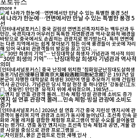
포토뉴스
more +
세 나라가 한눈에…연변에서만 만날 수 있는 특별한 풍경 5
선
[인터내셔널포커스] 중국 길림성 연변조선족자치주는 백두산과 두
만강, 국경지대가 어우러진 독특한 자연환경과 역사·문화적 배경을
바탕으로 중국에서도 손꼽히는 관광지로 평가받는다. 특히 연변에
는 다른 지역에서는 쉽게 찾아보기 힘든 이색 풍경들이 곳곳에 자리
해 있어 국내외 관광객들의 발길을 끌고 있다. ...
“30만 희생의 기억”… 난징대학살 희생자 기념관과 역사적
의미
[인터네셔널포커스] 중국 난징에 위치한 ‘침화일군난징대도살희생
동포기념관(侵華日軍南京大屠殺遇難同胞紀念館)’은 1937년 일
본군이 자행한 대학살로 희생된 30만여 명을 추모하기 위해 건립된
역사 공간이다. 기념관은 당시 학살 현장 중 하나였던 ‘강동문(江东
门, 장둥먼) 만인갱’ 유적지 위에 세워졌으며, 1985년...
옌지 설 연휴 관광객 몰려...민속 체험·빙설 관광에 소비도
증가
[인터내셔널포커스] 2026년 설 연휴 기간 중국 지린성 옌지시에 관
광객이 몰리며 지역 관광과 소비가 동시에 늘어났다. 조선족 민속 문
화와 겨울 레저를 결합한 체험형 프로그램이 방문 수요를 끌어올렸
다는 평가다. 연휴 동안 옌지시는 조선족 민속 체험과 공연, 겨울 관
광 시설을 중심으로 관광 프로그램을 ...