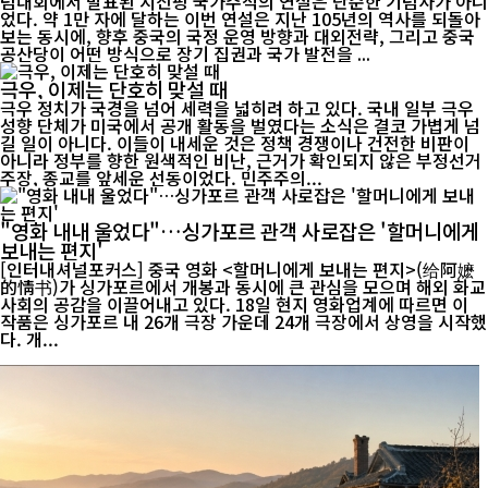
념대회에서 발표된 시진핑 국가주석의 연설은 단순한 기념사가 아니
었다. 약 1만 자에 달하는 이번 연설은 지난 105년의 역사를 되돌아
보는 동시에, 향후 중국의 국정 운영 방향과 대외전략, 그리고 중국
공산당이 어떤 방식으로 장기 집권과 국가 발전을 ...
극우, 이제는 단호히 맞설 때
극우 정치가 국경을 넘어 세력을 넓히려 하고 있다. 국내 일부 극우
성향 단체가 미국에서 공개 활동을 벌였다는 소식은 결코 가볍게 넘
길 일이 아니다. 이들이 내세운 것은 정책 경쟁이나 건전한 비판이
아니라 정부를 향한 원색적인 비난, 근거가 확인되지 않은 부정선거
주장, 종교를 앞세운 선동이었다. 민주주의...
"영화 내내 울었다"…싱가포르 관객 사로잡은 '할머니에게
보내는 편지'
[인터내셔널포커스] 중국 영화 <할머니에게 보내는 편지>(给阿嬷
的情书)가 싱가포르에서 개봉과 동시에 큰 관심을 모으며 해외 화교
사회의 공감을 이끌어내고 있다. 18일 현지 영화업계에 따르면 이
작품은 싱가포르 내 26개 극장 가운데 24개 극장에서 상영을 시작했
다. 개...