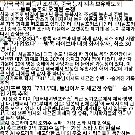
"한국 국적 취득한 조선족, 중국 농지 계속 보유해도 되
나"……동북 농촌의 오래된 논쟁
한국 이주로 빈집이 늘어난 중국 동북지역 조선족 농촌과 주변 논.
해외 이주와 인구 감소가 이어지면서 농지 이용과 관리 방식이 새로
운 지역 과제로 떠오르고 있다.(인터내셔널포커스) [인터내셔널포커
스] 중국 동북지역 조선족 마을에서 오랫동안 제기돼 온 농지 문제가
다시 관심을 끌...
"출구가 없었다"…방콕 라이브바 대형 화재 참사, 최소 30
명 사망
[인터내셔널포커스] 태국 수도 방콕의 한 라이브 음악 공연장에서
발생한 대형 화재로 최소 30명이 숨지고 70여 명이 다쳤다. 부상자
가운데 20여 명은 중태여서 사망자는 더 늘어날 가능성이 있다. 이
번 사고는 최근 수년간 태국에서 발생한 유흥시설 화재 가운데 가장
큰 인명 피해를 낸 참사 중 하나로 기...
싱가포르 학자 "731부대, 동남아서도 세균전 수행"…숨겨
진 기록 추적
AI 생성 이미지 [인터내셔널포커스] 최근 싱가포르에서 제작·방영
된 다큐멘터리 '731부대의 진실: 일본의 인체실험'이 국제사회의 관
심을 모으고 있다. 이 다큐멘터리는 제2차 세계대전 당시 일본군 73
1부대의 생존 병사와 세균전 피해자 및 유족, 역사학자들의 인터뷰
를 통해 일본...
AI 숏드라마 2억 조회수 돌파…가상 스타 시대 현실로
중국 AI 숏드라마 '해고당한 소녀'의 주요 AI 캐릭터들이 등장하는