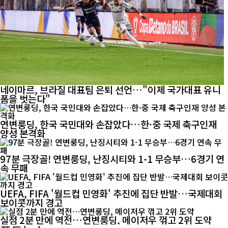
네이마르, 브라질 대표팀 은퇴 선언…"이제 국가대표 유니
폼을 벗는다"
연변룽딩, 한국 국민대와 손잡았다…한·중 국제 축구인재
양성 본격화
97분 극장골! 연변룽딩, 난징시티와 1-1 무승부…6경기 연
속 무패
UEFA, FIFA '월드컵 민영화' 추진에 집단 반발…국제대회
보이콧까지 경고
실점 2분 만에 역전…연변룽딩, 메이저우 꺾고 2위 도약