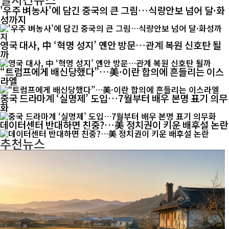
'우주 벼농사'에 담긴 중국의 큰 그림…식량안보 넘어 달·화
성까지
영국 대사, 中 ‘혁명 성지’ 옌안 방문…관계 복원 신호탄 될
까
“트럼프에게 배신당했다”…美·이란 합의에 흔들리는 이스
라엘
중국 드라마계 ‘실명제’ 도입…7월부터 배우 본명 표기 의무
화
데이터센터 반대하면 친중?…美 정치권이 키운 배후설 논란
추천뉴스