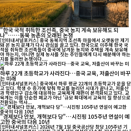
"한국 국적 취득한 조선족, 중국 농지 계속 보유해도 되
나"……동북 농촌의 오래된 논쟁
[인터내셔널포커스] 중국 동북지역 조선족 마을에서 오랫동안 제기
돼 온 농지 문제가 다시 관심을 끌고 있다. 한국으로 이주해 한국 국
적을 취득한 조선족들이 중국에 남겨둔 농지와 주택을 계속 보유해
야 하는지, 아니면 실제 농사를 짓는 주민들에게 다시 배분해야 하는
지를 둘러싼 논쟁이다....
하루 22개 초등학교가 사라진다…중국 교육, 저출산이 바꾸
는 미래
[인터내셔널포커스] 중국에서 하루 평균 22개의 초등학교가 문을 닫
고 있다. 학생 수 증가에 맞춰 학교를 늘리던 시대가 끝나고, 저출산
과 학령인구 감소에 대응하는 교육체계 재편이 본격화되고 있다. 교
육계는 이를 단순한 폐교가 아닌 '규모 확대에서 교육의 질 향상으로
전환되는 역사...
"경제보다 안보, 개혁보다 당"…시진핑 105주년 연설이 예
고한 중국의 다음 10년
[인터내셔널포커스] 2026년 7월 1일 중국공산당 창당 105주년 기