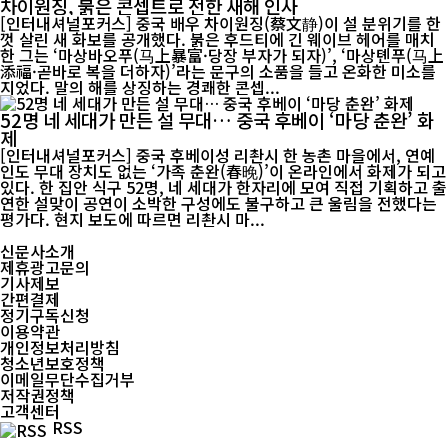
차이원징, 붉은 콘셉트로 전한 새해 인사
[인터내셔널포커스] 중국 배우 차이원징(蔡文静)이 설 분위기를 한
껏 살린 새 화보를 공개했다. 붉은 후드티에 긴 웨이브 헤어를 매치
한 그는 ‘마상바오푸(马上暴富·당장 부자가 되자)’, ‘마상톈푸(马上
添福·곧바로 복을 더하자)’라는 문구의 소품을 들고 온화한 미소를
지었다. 말의 해를 상징하는 경쾌한 콘셉...
52명 네 세대가 만든 설 무대… 중국 후베이 ‘마당 춘완’ 화
제
[인터내셔널포커스] 중국 후베이성 리촨시 한 농촌 마을에서, 연예
인도 무대 장치도 없는 ‘가족 춘완(春晚)’이 온라인에서 화제가 되고
있다. 한 집안 식구 52명, 네 세대가 한자리에 모여 직접 기획하고 출
연한 설맞이 공연이 소박한 구성에도 불구하고 큰 울림을 전했다는
평가다. 현지 보도에 따르면 리촨시 마...
신문사소개
제휴광고문의
기사제보
간편결제
정기구독신청
이용약관
개인정보처리방침
청소년보호정책
이메일무단수집거부
저작권정책
고객센터
RSS