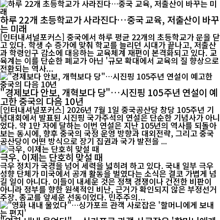
하루 22개 초등학교가 사라진다…중국 교육, 저출산이 바꾸
는 미래
[인터내셔널포커스] 중국에서 하루 평균 22개의 초등학교가 문을 닫
고 있다. 학생 수 증가에 맞춰 학교를 늘리던 시대가 끝나고, 저출산
과 학령인구 감소에 대응하는 교육체계 재편이 본격화되고 있다. 교
육계는 이를 단순한 폐교가 아닌 '규모 확대에서 교육의 질 향상으로
전환되는 역사...
"경제보다 안보, 개혁보다 당"…시진핑 105주년 연설이 예
고한 중국의 다음 10년
[인터내셔널포커스] 2026년 7월 1일 중국공산당 창당 105주년 기
념대회에서 발표된 시진핑 국가주석의 연설은 단순한 기념사가 아니
었다. 약 1만 자에 달하는 이번 연설은 지난 105년의 역사를 되돌아
보는 동시에, 향후 중국의 국정 운영 방향과 대외전략, 그리고 중국
공산당이 어떤 방식으로 장기 집권과 국가 발전을 ...
극우, 이제는 단호히 맞설 때
극우 정치가 국경을 넘어 세력을 넓히려 하고 있다. 국내 일부 극우
성향 단체가 미국에서 공개 활동을 벌였다는 소식은 결코 가볍게 넘
길 일이 아니다. 이들이 내세운 것은 정책 경쟁이나 건전한 비판이
아니라 정부를 향한 원색적인 비난, 근거가 확인되지 않은 부정선거
주장, 종교를 앞세운 선동이었다. 민주주의...