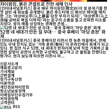
차이원징, 붉은 콘셉트로 전한 새해 인사
[인터내셔널포커스] 중국 배우 차이원징(蔡文静)이 설 분위기를 한
껏 살린 새 화보를 공개했다. 붉은 후드티에 긴 웨이브 헤어를 매치
한 그는 ‘마상바오푸(马上暴富·당장 부자가 되자)’, ‘마상톈푸(马上
添福·곧바로 복을 더하자)’라는 문구의 소품을 들고 온화한 미소를
지었다. 말의 해를 상징하는 경쾌한 콘셉...
52명 네 세대가 만든 설 무대… 중국 후베이 ‘마당 춘완’ 화
제
[인터내셔널포커스] 중국 후베이성 리촨시 한 농촌 마을에서, 연예
인도 무대 장치도 없는 ‘가족 춘완(春晚)’이 온라인에서 화제가 되고
있다. 한 집안 식구 52명, 네 세대가 한자리에 모여 직접 기획하고 출
연한 설맞이 공연이 소박한 구성에도 불구하고 큰 울림을 전했다는
평가다. 현지 보도에 따르면 리촨시 마...
신문사소개
제휴광고문의
기사제보
간편결제
정기구독신청
이용약관
개인정보처리방침
청소년보호정책
이메일무단수집거부
저작권정책
고객센터
RSS