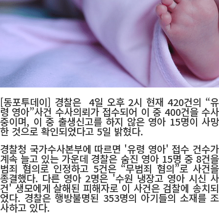
[동포투데이] 경찰은 4일 오후 2시 현재 420건의 “유
령 영아”사건 수사의뢰가 접수되어 이 중 400건을 수사
중이며, 이 중 출생신고를 하지 않은 영아 15명이 사망
한 것으로 확인되었다고 5일 밝혔다.
경찰청 국가수사본부에 따르면 '유령 영아' 접수 건수가
계속 늘고 있는 가운데 경찰은 숨진 영아 15명 중 8건을
범죄 혐의로 인정하고 5건은 “무범죄 혐의”로 사건을
종결했다. 다른 영아 2명은 '수원 냉장고 영아 시신 사
건' 생모에게 살해된 피해자로 이 사건은 검찰에 송치되
었다. 경찰은 행방불명된 353명의 아기들의 소재를 조
사하고 있다.