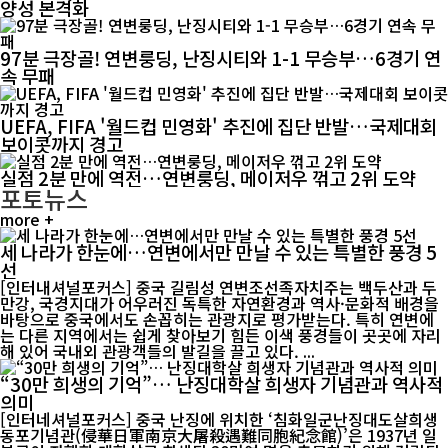
양성 본격화
97분 극장골! 연변룽딩, 난징시티와 1-1 무승부…6경기 연
속 무패
UEFA, FIFA '월드컵 민영화' 추진에 집단 반발…국제대회
보이콧까지 경고
실점 2분 만에 역전…연변룽딩, 메이저우 꺾고 2위 도약
포토뉴스
more +
세 나라가 한눈에…연변에서만 만날 수 있는 특별한 풍경 5
선
[인터내셔널포커스] 중국 길림성 연변조선족자치주는 백두산과 두
만강, 국경지대가 어우러진 독특한 자연환경과 역사·문화적 배경을
바탕으로 중국에서도 손꼽히는 관광지로 평가받는다. 특히 연변에
는 다른 지역에서는 쉽게 찾아보기 힘든 이색 풍경들이 곳곳에 자리
해 있어 국내외 관광객들의 발길을 끌고 있다. ...
“30만 희생의 기억”… 난징대학살 희생자 기념관과 역사적
의미
[인터네셔널포커스] 중국 난징에 위치한 ‘침화일군난징대도살희생
동포기념관(侵華日軍南京大屠殺遇難同胞紀念館)’은 1937년 일