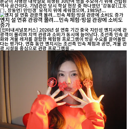
본군이 자행한 대학살로 희생된 30만여 명을 추모하기 위해 건립된
역사 공간이다. 기념관은 당시 학살 현장 중 하나였던 ‘강동문(江东
门, 장둥먼) 만인갱’ 유적지 위에 세워졌으며, 1985년...
옌지 설 연휴 관광객 몰려...민속 체험·빙설 관광에 소비도
증가
[인터내셔널포커스] 2026년 설 연휴 기간 중국 지린성 옌지시에 관
광객이 몰리며 지역 관광과 소비가 동시에 늘어났다. 조선족 민속 문
화와 겨울 레저를 결합한 체험형 프로그램이 방문 수요를 끌어올렸
다는 평가다. 연휴 동안 옌지시는 조선족 민속 체험과 공연, 겨울 관
광 시설을 중심으로 관광 프로그램을 ...