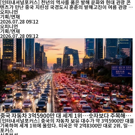
여름 명소
[인터내셔널포커스] 천년의 역사를 품은 발해 문화와 현대 관광 콘
텐츠가 만난 중국 지린성 국경도시 훈춘의 발해고진이 여름 관광 성
수기를 맞아 국내외 관광객들의 발길을 끌어모으고 있다. 당나라 양
오피니언
식의 건축미와 다양한 역사문화 체험, 화려한 야간 콘텐츠가 어우러
기획/연재
지며 중국 각지뿐 아니라 러시아 등 해외 관광객들에게도 새로운 문
2026.07.28 09:12
화관광 명소로 주목받고 있다. 오후 시간대에 접어들면 고진은 본격
오피니언
적으로 관광객들을...
기획/연재
2026.07.28 09:12
중국 자동차 3억5900만 대 세계 1위…숫자보다 주목해야
할 '이동 혁명'
[인터내셔널포커스] 중국의 자동차 보유 대수가 약 3억5900만 대를
기록하며 세계 1위에 올랐다. 미국은 약 2억8300만 대로 2위, 일본
은 약 8000만 대, 러시아는 약 5400만 대, 독일은 약 5300만 대로
포커스