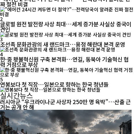
짜 절전 비결
2
글로벌 원전 발전량 사상 최대…세계 증가분 사실상 중국이
견인
3
조선족 문화관광의 새 랜드마크…용정 해란대 본격 운영
4
한·중 횃불혁신원 구축 본격화…연길, 동북아 기술혁신 협
력 거점으로 부상
5
연봉보다 첫 직장…일본으로 향하는 한국 청년들
실시간뉴스
러시아군 “우크라이나군 사상자 250만 명 육박”…산출 근
거는 공개 안 해