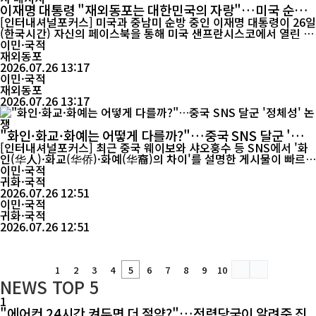
이재명 대통령 "재외동포는 대한민국의 자랑"…미국 순방
중 감사 메시지
[인터내셔널포커스] 미국과 중남미 순방 중인 이재명 대통령이 26일
(한국시간) 자신의 페이스북을 통해 미국 샌프란시스코에서 열린 재
외동포 간담회 소감을 전하며 "대한민국이 우리 동포 여러분께 언제
이민·국적
나 자랑스러운 조국이 될 수 있도록 더욱 최선을 다하겠다"고 밝혔
재외동포
다. 이 대통령은 24일부터 8월 3일까지 미국과 브라질, 칠레, 아르헨
2026.07.26 13:17
티나, 독일을 차례로 방문하는 11일간의 순방 일...
이민·국적
재외동포
2026.07.26 13:17
"화인·화교·화예는 어떻게 다를까?"…중국 SNS 달군 '정
체성' 논쟁
[인터내셔널포커스] 최근 중국 웨이보와 샤오훙수 등 SNS에서 '화
인(华人)·화교(华侨)·화예(华裔)의 차이'를 설명한 게시물이 빠르
게 확산되며 해외 중국계의 정체성을 둘러싼 논쟁으로 이어지고 있
이민·국적
다. 단순한 용어 설명이었지만 국적과 혈통, 문화적 정체성을 바라보
귀화·국적
는 시각 차이가 드러나면서 수많은 댓글이 이어지고 있다. 게시물은
2026.07.26 12:51
먼저 화인(华人)을 중국에서 태어난 뒤 외국 국적을 취...
이민·국적
귀화·국적
2026.07.26 12:51
1
2
3
4
5
6
7
8
9
10
NEWS
TOP 5
1
"에어컨 24시간 켜두면 더 절약?"…전력당국이 알려준 진