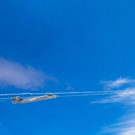
과 해외 군사 전문가들은 이를 장거리 공중발사 탄도미사일(ALBM)
인 'JL-1(징레이-1)' 계...