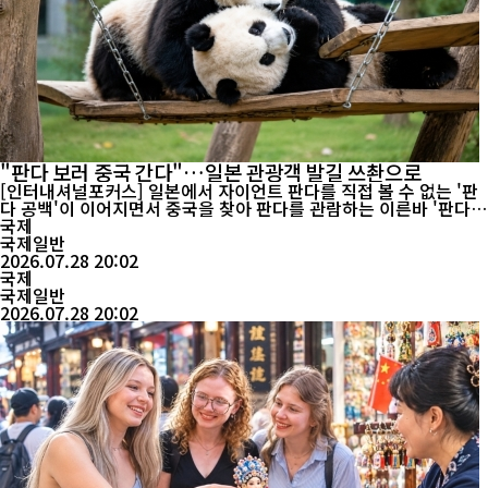
"판다 보러 중국 간다"…일본 관광객 발길 쓰촨으로
[인터내셔널포커스] 일본에서 자이언트 판다를 직접 볼 수 없는 '판
다 공백'이 이어지면서 중국을 찾아 판다를 관람하는 이른바 '판다
원정 여행'이 새로운 해외관광 트렌드로 떠오르고 있다. 일본 언론은
국제
판다 관람 수요가 중국 관광으로 이어지며 관광시장에도 새로운 변
국제일반
화가 나타나고 있다고 전했다. 일본 요미우리신문은 28일 일본 내
2026.07.28 20:02
판다가 모두 중국으로 반환된 이후 해외에서 판다를 ...
국제
국제일반
2026.07.28 20:02