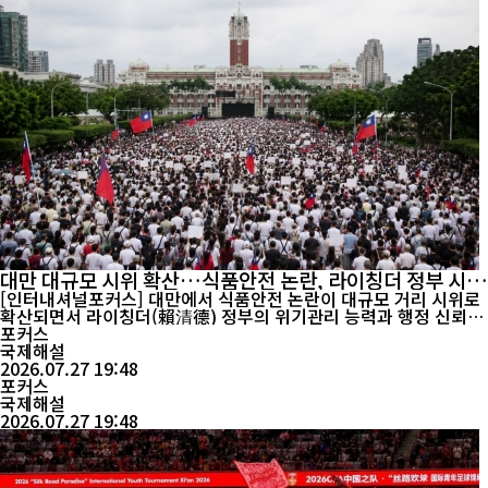
대만 대규모 시위 확산…식품안전 논란, 라이칭더 정부 시험
대
[인터내셔널포커스] 대만에서 식품안전 논란이 대규모 거리 시위로
확산되면서 라이칭더(賴清德) 정부의 위기관리 능력과 행정 신뢰가
동시에 시험대에 올랐다. 야권은 정부의 늑장 대응과 정보 공개 부족
포커스
을 강하게 비판하고 있는 반면, 정부는 관련 절차에 따라 조사와 후
국제해설
속 조치를 진행하고 있다며 신중한 입장을 유지하고 있다. 이번 사태
2026.07.27 19:48
는 식품안전 문제를 넘어 행정 신뢰와 국정 운영 전반...
포커스
국제해설
2026.07.27 19:48