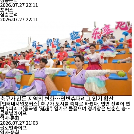
뒤를 이었다. 그러나 이 순위는 단순히 자동차 숫자를 겨루는 경쟁이
심층분석
아니다. 국가의 인구 규모와 국토 면적, 도시 구조, 교통 인프라, 국
2026.07.27 22:11
민의 이동 방식이 복합적으로 반영된 결과라는 점에서 더욱 주목된
포커스
심층분석
다. 국제자...
2026.07.27 22:11
축구가 만든 지역의 변화…연변슈퍼리그 인기 확산
[인터내셔널포커스] 축구가 도시를 축제로 바꿨다. 연변 전역이 연
변슈퍼리그(중국명 '延超') 열기로 들끓으며 경기장은 단순한 승부
의 공간을 넘어 문화와 관광, 지역경제가 어우러진 축제의 장으로 변
글로벌라이프
했다. 7월 25일 열린 2026 연변슈퍼리그 3라운드는 8개 팀이 네 경
역사·문화
기에서 치열한 승부를 펼치는 동시에 지역의 민속문화와 특산물, 공
2026.07.27 21:03
연예술을 한데 묶어 '스포츠+문화+관광' 융합 모델의 가능성...
글로벌라이프
역사·문화