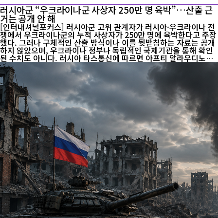
러시아군 “우크라이나군 사상자 250만 명 육박”…산출 근
거는 공개 안 해
[인터내셔널포커스] 러시아군 고위 관계자가 러시아·우크라이나 전
쟁에서 우크라이나군의 누적 사상자가 250만 명에 육박한다고 주장
했다. 그러나 구체적인 산출 방식이나 이를 뒷받침하는 자료는 공개
하지 않았으며, 우크라이나 정부나 독립적인 국제기관을 통해 확인
된 수치도 아니다. 러시아 타스통신에 따르면 아프티 알라우디노프
러시아군 총군사정치국 부국장이자 ‘아흐마트’ 특수부대 지휘관은 7
일 인터뷰에서 “우크라이나군의 손실 규모는 이미 200만 명을 넘어
섰으며 250만 명에 가까워지고 있다”고 주장했다. 알라우디노프는
우크라이나 정부가 전쟁 과정에서 발생한 자국군의 인명 피해를 제
대로 공개하지 않고 있다는 주장도 제기했다. 러시아 측이 우크라이
나군 전사자의 시신을 인도하더라도 충분한 신원 확인과 법의학적
절차가 이뤄지지 않고 있다며, 우크라이나 당국이 실제 피해 규모를
축소하고 있...