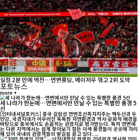
실점 2분 만에 역전…연변룽딩, 메이저우 꺾고 2위 도약
포토뉴스
more +
세 나라가 한눈에…연변에서만 만날 수 있는 특별한 풍경 5
선
[인터내셔널포커스] 중국 길림성 연변조선족자치주는 백두산과 두
만강, 국경지대가 어우러진 독특한 자연환경과 역사·문화적 배경을
바탕으로 중국에서도 손꼽히는 관광지로 평가받는다. 특히 연변에
는 다른 지역에서는 쉽게 찾아보기 힘든 이색 풍경들이 곳곳에 자리
해 있어 국내외 관광객들의 발길을 끌고 있다. ...