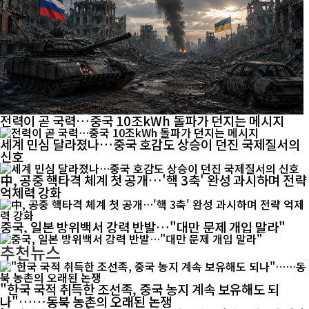
전력이 곧 국력…중국 10조kWh 돌파가 던지는 메시지
세계 민심 달라졌나…중국 호감도 상승이 던진 국제질서의
신호
中, 공중 핵타격 체계 첫 공개…'핵 3축' 완성 과시하며 전략
억제력 강화
중국, 일본 방위백서 강력 반발…"대만 문제 개입 말라"
추천뉴스
"한국 국적 취득한 조선족, 중국 농지 계속 보유해도 되
나"……동북 농촌의 오래된 논쟁