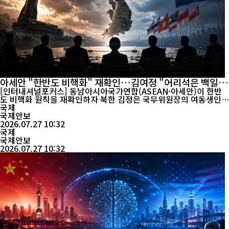
아세안 "한반도 비핵화" 재확인…김여정 "어리석은 백일
몽" 강력 반발
[인터내셔널포커스] 동남아시아국가연합(ASEAN·아세안)이 한반
도 비핵화 원칙을 재확인하자 북한 김정은 국무위원장의 여동생인
김여정 노동당 중앙위원회 부부장이 이를 "전략적 사고와 논리가 실
국제
패한 어리석고 황당한 백일몽"이라고 강하게 비난했다. 북한은 핵보
국제안보
유국 지위는 협상의 대상이 될 수 없으며 핵무력도 지속적으로 강화
2026.07.27 10:32
국제
하겠다는 입장을 다시 한번 분명히 했다. 조선중앙통신은 2...
국제안보
2026.07.27 10:32