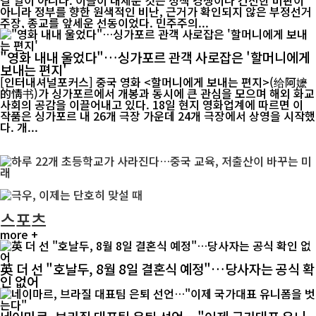
길 일이 아니다. 이들이 내세운 것은 정책 경쟁이나 건전한 비판이
아니라 정부를 향한 원색적인 비난, 근거가 확인되지 않은 부정선거
주장, 종교를 앞세운 선동이었다. 민주주의...
"영화 내내 울었다"…싱가포르 관객 사로잡은 '할머니에게
보내는 편지'
[인터내셔널포커스] 중국 영화 <할머니에게 보내는 편지>(给阿嬷
的情书)가 싱가포르에서 개봉과 동시에 큰 관심을 모으며 해외 화교
사회의 공감을 이끌어내고 있다. 18일 현지 영화업계에 따르면 이
작품은 싱가포르 내 26개 극장 가운데 24개 극장에서 상영을 시작했
다. 개...
스포츠
more +
英 더 선 "호날두, 8월 8일 결혼식 예정"…당사자는 공식 확
인 없어