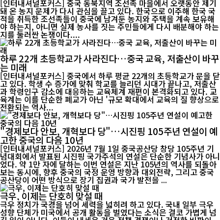
[인터내셔널포커스] 중국 동북지역 조선족 마을에서 오랫동안 제기
돼 온 농지 문제가 다시 관심을 끌고 있다. 한국으로 이주해 한국 국
적을 취득한 조선족들이 중국에 남겨둔 농지와 주택을 계속 보유해
야 하는지, 아니면 실제 농사를 짓는 주민들에게 다시 배분해야 하는
지를 둘러싼 논쟁이다....
하루 22개 초등학교가 사라진다…중국 교육, 저출산이 바꾸
는 미래
[인터내셔널포커스] 중국에서 하루 평균 22개의 초등학교가 문을 닫
고 있다. 학생 수 증가에 맞춰 학교를 늘리던 시대가 끝나고, 저출산
과 학령인구 감소에 대응하는 교육체계 재편이 본격화되고 있다. 교
육계는 이를 단순한 폐교가 아닌 '규모 확대에서 교육의 질 향상으로
전환되는 역사...
"경제보다 안보, 개혁보다 당"…시진핑 105주년 연설이 예
고한 중국의 다음 10년
[인터내셔널포커스] 2026년 7월 1일 중국공산당 창당 105주년 기
념대회에서 발표된 시진핑 국가주석의 연설은 단순한 기념사가 아니
었다. 약 1만 자에 달하는 이번 연설은 지난 105년의 역사를 되돌아
보는 동시에, 향후 중국의 국정 운영 방향과 대외전략, 그리고 중국
공산당이 어떤 방식으로 장기 집권과 국가 발전을 ...
극우, 이제는 단호히 맞설 때
극우 정치가 국경을 넘어 세력을 넓히려 하고 있다. 국내 일부 극우
성향 단체가 미국에서 공개 활동을 벌였다는 소식은 결코 가볍게 넘