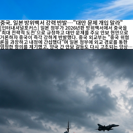
중국, 일본 방위백서 강력 반발…"대만 문제 개입 말라"
[인터내셔널포커스] 일본 정부가 2026년판 방위백서에서 중국을
'최대 전략적 도전'으로 규정하고 대만 문제를 주요 안보 현안으로
거론하자 중국이 즉각 강하게 반발했다. 중국 외교부는 "중국 위협
론을 과장하고 내정에 간섭했다"며 일본 정부에 외교 경로를 통한
엄정한 항의를 제기했고, 양국 간 안보 갈등도 다시 고조되는 양상이
다. 린젠 중국 외교부 대변인은 5일 정례브리핑에서 "일본 방위백서
는 이른바 '중국 위협론'을 과장하고 대만 문제를 부당하게 거론해
중국 내정에 간섭했다"며 "중국은 이에 강한 불만과 단호한 반대 입
장을 일본 측에 전달했다"고 밝혔다. 중국은 대만 문제가 어떠한 외
부 세력도 개입할 수 없는 자국의 핵심 이익이자 순수한 내정이라는
기존 입장을 거듭 확인했다. 아울러 센카쿠열도(중국명 댜오위다오)
에 대해서도 역사적·법적으로 중국의 고유 영토라는 주장을 재확인
하며, 일본의 정책 변화나 입장 표명이 영...