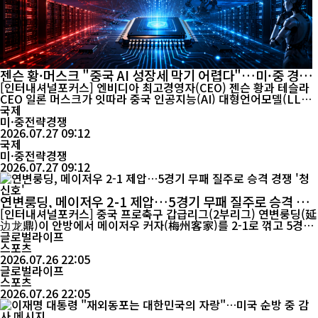
젠슨 황·머스크 "중국 AI 성장세 막기 어렵다"…미·중 경
쟁, 생태계 전쟁으로 확산
[인터내셔널포커스] 엔비디아 최고경영자(CEO) 젠슨 황과 테슬라
CEO 일론 머스크가 잇따라 중국 인공지능(AI) 대형언어모델(LLM)
의 경쟁력을 높이 평가하며 "중국 AI의 성장세는 규제만으로 막기
국제
어렵다"는 견해를 내놨다. 두 사람은 앞으로 AI 경쟁의 승패는 기술
미·중전략경쟁
뿐 아니라 인재와 반도체, 전력, 개방형 생태계를 얼마나 확보하느냐
2026.07.27 09:12
국제
에 달려 있다고 진단했다. 젠슨 황은 최근 미국 텍사스주 ...
미·중전략경쟁
2026.07.27 09:12
연변룽딩, 메이저우 2-1 제압…5경기 무패 질주로 승격 경
쟁 '청신호'
[인터내셔널포커스] 중국 프로축구 갑급리그(2부리그) 연변룽딩(延
边龙鼎)이 안방에서 메이저우 커자(梅州客家)를 2-1로 꺾고 5경기
연속 무패(4승 1무)를 이어가며 승격 경쟁에 더욱 힘을 실었다. 연변
글로벌라이프
룽딩은 26일 홈에서 열린 2026 중국 2부리그 16라운드에서 메이저
스포츠
우를 상대로 귀중한 승점 3을 따냈다. 최근 상승세를 이어간 연변룽
2026.07.26 22:05
딩은 상위권을 유지하며 선두권 추격을 계...
글로벌라이프
스포츠
2026.07.26 22:05