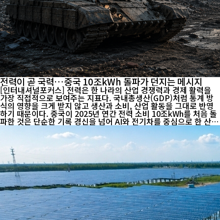
전력이 곧 국력…중국 10조kWh 돌파가 던지는 메시지
[인터내셔널포커스] 전력은 한 나라의 산업 경쟁력과 경제 활력을
가장 직접적으로 보여주는 지표다. 국내총생산(GDP)처럼 통계 방
식의 영향을 크게 받지 않고 생산과 소비, 산업 활동을 그대로 반영
하기 때문이다. 중국이 2025년 연간 전력 소비 10조kWh를 처음 돌
파한 것은 단순한 기록 경신을 넘어 AI와 전기차를 중심으로 한 산업
전환이 본격화되고 있음을 보여주는 상징적 사건으로 평가된다. 중
국 국가에너지국에 따르면 2025년 사회 전체 전력 소비량은 10조3,
682억kWh를 기록했다. 독일 경제 전문매체 인텔리뉴스(IntelliNe
ws)는 이 규모가 미국과 유럽연합(EU)의 연간 전력 소비를 합친 수
준을 넘어선다고 분석하며, 세계 에너지 지형이 빠르게 변화하고 있
다고 진단했다. 더 주목되는 것은 증가 속도다. 중국은 1996년 처음
연간 전력 소비 1조kWh를 돌파한 이후 2011년 세계 최대 전력 소비
국으로 올라섰고, 불과 10...