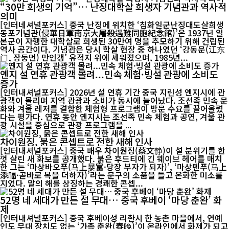
“30만 희생의 기억”… 난징대학살 희생자 기념관과 역사적
의미
[인터네셔널포커스] 중국 난징에 위치한 ‘침화일군난징대도살희생
동포기념관(侵華日軍南京大屠殺遇難同胞紀念館)’은 1937년 일
본군이 자행한 대학살로 희생된 30만여 명을 추모하기 위해 건립된
역사 공간이다. 기념관은 당시 학살 현장 중 하나였던 ‘강동문(江东
门, 장둥먼) 만인갱’ 유적지 위에 세워졌으며, 1985년...
옌지 설 연휴 관광객 몰려...민속 체험·빙설 관광에 소비도
증가
[인터내셔널포커스] 2026년 설 연휴 기간 중국 지린성 옌지시에 관
광객이 몰리며 지역 관광과 소비가 동시에 늘어났다. 조선족 민속 문
화와 겨울 레저를 결합한 체험형 프로그램이 방문 수요를 끌어올렸
다는 평가다. 연휴 동안 옌지시는 조선족 민속 체험과 공연, 겨울 관
광 시설을 중심으로 관광 프로그램을 ...
차이원징, 붉은 콘셉트로 전한 새해 인사
[인터내셔널포커스] 중국 배우 차이원징(蔡文静)이 설 분위기를 한
껏 살린 새 화보를 공개했다. 붉은 후드티에 긴 웨이브 헤어를 매치
한 그는 ‘마상바오푸(马上暴富·당장 부자가 되자)’, ‘마상톈푸(马上
添福·곧바로 복을 더하자)’라는 문구의 소품을 들고 온화한 미소를
지었다. 말의 해를 상징하는 경쾌한 콘셉...
52명 네 세대가 만든 설 무대… 중국 후베이 ‘마당 춘완’ 화
제
[인터내셔널포커스] 중국 후베이성 리촨시 한 농촌 마을에서, 연예
인도 무대 장치도 없는 ‘가족 춘완(春晚)’이 온라인에서 화제가 되고