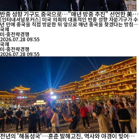
반중 성향 기구도 중국으로…"매년 방중 추진" 선언한 美 의
회 자문기구, 왜?
[인터내셔널포커스] 미국 의회의 대표적인 반중 성향 자문기구가 수
년 만에 중국을 직접 방문한 뒤 앞으로 매년 중국을 찾겠다는 방침을
밝혔다. 미·중 전략경쟁이 갈수록 치열해지는 상황에서도 현장을 직
국제
접 확인해야 정책의 정확성을 높일 수 있다는 인식이 확산되고 있다
미·중전략경쟁
는 분석이 나온다. 미 의회 산하 미·중 경제안보검토위원회(USCC)
2026.07.28 09:55
는 최근 베이징, 상하이, 항저우를 방문해 중...
국제
미·중전략경쟁
2026.07.28 09:55
천년의 '해동성국'…훈춘 발해고진, 역사와 야경이 빚어낸