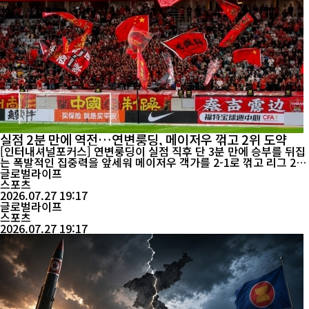
실점 2분 만에 역전…연변룽딩, 메이저우 꺾고 2위 도약
[인터내셔널포커스] 연변룽딩이 실점 직후 단 3분 만에 승부를 뒤집
는 폭발적인 집중력을 앞세워 메이저우 객가를 2-1로 꺾고 리그 2위
에 오르며 승격 경쟁에 다시 불을 지폈다. 이날 경기는 빠른 공수 전
글로벌라이프
환과 결정력이 승부를 갈랐고, 경기 영상에는 연변의 역전 드라마가
스포츠
생생하게 담겼다. 연변룽딩은 27일 열린 2026 중국 프로축구 2부리
2026.07.27 19:17
그(갑급리그) 16라운드 홈경기에서 메이저우를 상대로 짜릿한 역전
글로벌라이프
승을 거뒀다....
스포츠
2026.07.27 19:17