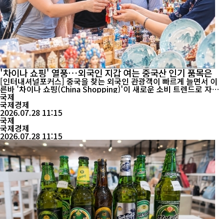
'차이나 쇼핑' 열풍…외국인 지갑 여는 중국산 인기 품목은
[인터내셔널포커스] 중국을 찾는 외국인 관광객이 빠르게 늘면서 이
른바 '차이나 쇼핑(China Shopping)'이 새로운 소비 트렌드로 자리
잡고 있다. 과거에는 관광과 음식 체험이 중심이었다면 최근에는 중
국제
국산 스마트 전자제품과 문화상품, 생활용품 구매가 크게 늘며 입국
국제경제
소비시장의 새로운 성장 동력으로 주목받고 있다. 중국 국가통계국
2026.07.28 11:15
에 따르면 올해 상반기 비자 면제 정책...
국제
국제경제
2026.07.28 11:15