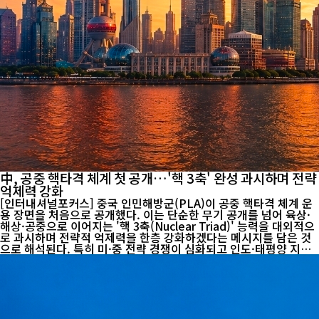
中, 공중 핵타격 체계 첫 공개…'핵 3축' 완성 과시하며 전략
억제력 강화
[인터내셔널포커스] 중국 인민해방군(PLA)이 공중 핵타격 체계 운
용 장면을 처음으로 공개했다. 이는 단순한 무기 공개를 넘어 육상·
해상·공중으로 이어지는 '핵 3축(Nuclear Triad)' 능력을 대외적으
로 과시하며 전략적 억제력을 한층 강화하겠다는 메시지를 담은 것
으로 해석된다. 특히 미·중 전략 경쟁이 심화되고 인도·태평양 지역
의 군사적 긴장이 이어지는 시점에 공개됐다는 점에서 국제사회도
이번 움직임을 주목하고 있다. 중국 중앙군사위원회 정치공작부와
중국중앙TV(CCTV) 등이 공개한 다큐멘터리 영상에는 H-6N 전략
폭격기 1대가 J-20 스텔스 전투기 2대의 호위를 받으며 비행하는 모
습이 담겼다. 폭격기 동체 하부에는 대형 공중발사 미사일이 장착돼
있었으며, 중국군은 해당 무기의 제원을 공개하지 않았다. 다만 중국