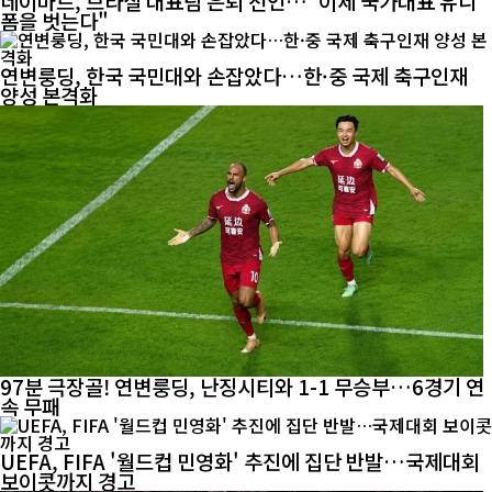
네이마르, 브라질 대표팀 은퇴 선언…"이제 국가대표 유니
폼을 벗는다"
연변룽딩, 한국 국민대와 손잡았다…한·중 국제 축구인재
양성 본격화
97분 극장골! 연변룽딩, 난징시티와 1-1 무승부…6경기 연
속 무패
UEFA, FIFA '월드컵 민영화' 추진에 집단 반발…국제대회
보이콧까지 경고