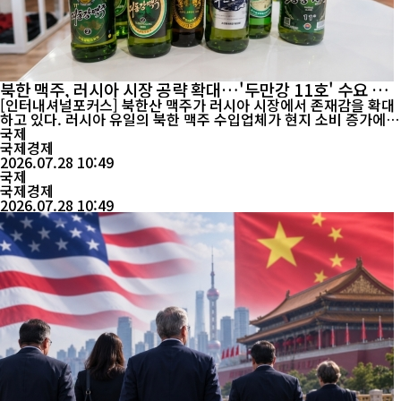
북한 맥주, 러시아 시장 공략 확대…'두만강 11호' 수요 증
가에 공급망 확장
[인터내셔널포커스] 북한산 맥주가 러시아 시장에서 존재감을 확대
하고 있다. 러시아 유일의 북한 맥주 수입업체가 현지 소비 증가에
맞춰 수입 규모와 유통망 확대를 추진하면서 양국 간 식품·소비재
국제
교역도 점차 활기를 띠는 모습이다. 러시아 국영 스푸트니크 통신에
국제경제
따르면 러시아 극동지역 수입업체 보스토크-에네르기야(Vostok-E
2026.07.28 10:49
nergya)의 스타니슬라프 부시크 대표는 "북한산 '...
국제
국제경제
2026.07.28 10:49