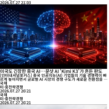
2026.07.27 21:03
미국도 긴장한 중국 AI…문샷 AI 'Kimi K3'가 흔든 판도
[인터내셔널포커스] 중국 인공지능(AI) 기업들의 기술 경쟁력이 빠
르게 높아지면서 글로벌 AI 시장의 경쟁 구도가 새로운 전환점을 맞
고 있다. 지난해 딥시크(DeepSeek)가 저비용·고성능 모델로 시장
국제
에 충격을 안긴 데 이어, 최근 중국 AI 스타트업 문샷 AI(Moonshot
미·중전략경쟁
AI·중국명 월즈안면)가 공개한 오픈소스 대규모언어모델(LLM) Ki
2026.07.27 20:21
mi K3가 미국 AI 업계에 또 한 번 긴장감을 불러일으키고 있다. 영국
국제
파이낸셜타임스(F...
미·중전략경쟁
2026.07.27 20:21