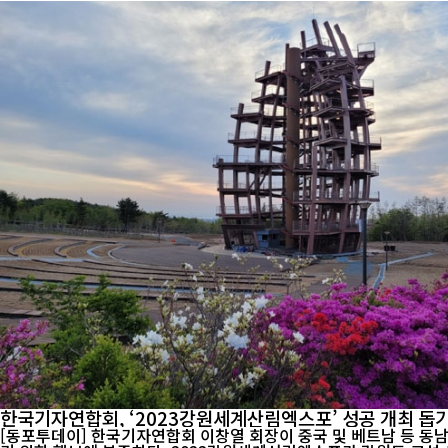
한국기자연합회, ‘2023강원세계산림엑스포’ 성공 개최 돕기
[동포투데이] 한국기자연합회 이창열 회장이 중국 및 베트남 등 동