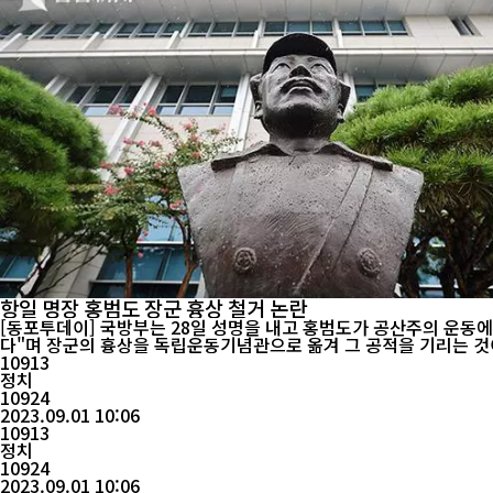
항일 명장 홍범도 장군 흉상 철거 논란
[동포투데이] 국방부는 28일 성명을 내고 홍범도가 공산주의 운동
다"며 장군의 흉상을 독립운동기념관으로 옮겨 그 공적을 기리는 것이 더 
계획과 관련 입...
10913
정치
10924
2023.09.01 10:06
10913
정치
10924
2023.09.01 10:06