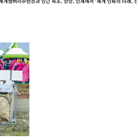
가 강원도 고성 세계잼버리수련장과 인근 속초, 양양, 인제에서 ‘세계 인류의 미래