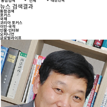
뉴스 검색결과
통합검색
포커스
국제
코리아 포커스
이민·국적
인물·인터뷰
오피니언
글로벌라이프