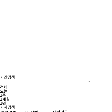
기간검색
~
전체
오늘
1주
1개월
1년
기사검색