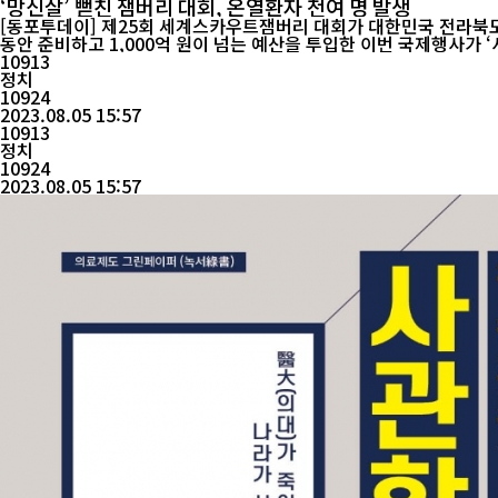
‘망신살’ 뻗친 잼버리 대회, 온열환자 천여 명 발생
[동포투데이] 제25회 세계스카우트잼버리 대회가 대한민국 전라북도 
동안 준비하고 1,000억 원이 넘는 예산을 투입한 이번 국제행사가
스와 생수를 실은...
10913
정치
10924
2023.08.05 15:57
10913
정치
10924
2023.08.05 15:57