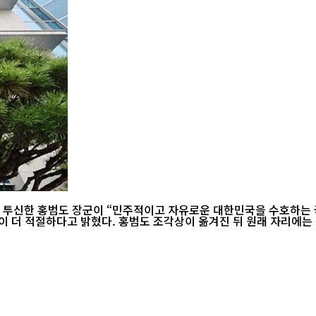
에 투신한 홍범도 장군이 “민주적이고 자유로운 대한민국을 수호하는
적절하다고 밝혔다. 홍범도 조각상이 옮겨진 뒤 원래 자리에는 친일파 백선