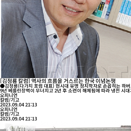
[김정룡 칼럼] 역사의 흐름을 거스르는 한국 이념논쟁
●김정룡(다가치 포럼 대표) 현시대 유명 정치학자로 손꼽히는 하버드대학교 샤무엘 헌탕턴 교수는 1996년 저서 『문명의 충돌』을 출간했다. 책이 나오자마자 베스트셀러로 반응이 뜨거웠다. 그는 “198
9년 베를린장벽이 무너지고 2년 후 소련이 해체됨에 따라 냉전 시대
서...
오피니언
칼럼/기고
2023.09.04 21:13
오피니언
칼럼/기고
2023.09.04 21:13