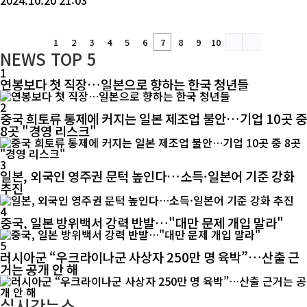
2024.10.20 21:03
1
2
3
4
5
6
7
8
9
10
NEWS
TOP 5
1
연봉보다 첫 직장…일본으로 향하는 한국 청년들
2
중국 희토류 통제에 커지는 일본 제조업 불안…기업 10곳 중
8곳 "경영 리스크"
3
일본, 외국인 영주권 문턱 높인다…소득·일본어 기준 강화
추진
4
중국, 일본 방위백서 강력 반발…"대만 문제 개입 말라"
5
러시아군 “우크라이나군 사상자 250만 명 육박”…산출 근
거는 공개 안 해
실시간뉴스