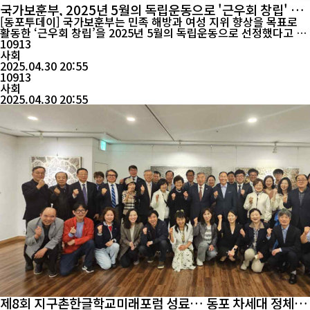
국가보훈부, 2025년 5월의 독립운동으로 '근우회 창립' 선
정
[동포투데이] 국가보훈부는 민족 해방과 여성 지위 향상을 목표로
활동한 ‘근우회 창립’을 2025년 5월의 독립운동으로 선정했다고 23
일 밝혔다. 근우회는 1927년 5월 27일 다양한 이념의 여성운동 단
10913
체가 통합해 설립된 전국적 여성운동 조직으로, 일제강점기 항일운
사회
동과 여성 권리 신장을 위해 활약했다. 3·1운동은 여성사에서도 역
2025.04.30 20:55
사적 전환점이 됐다. 여성들의 적극적 참여와 대한민국임시정부의
10913
남녀평등권·여성참정...
사회
2025.04.30 20:55
제8회 지구촌한글학교미래포럼 성료… 동포 차세대 정체성