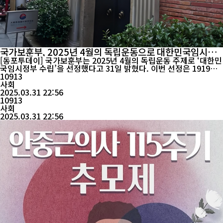
국가보훈부, 2025년 4월의 독립운동으로 대한민국임시정
부 수립 선정
[동포투데이] 국가보훈부는 2025년 4월의 독립운동 주제로 ‘대한민
국임시정부 수립’을 선정했다고 31일 밝혔다. 이번 선정은 1919년
4월 11일 중국 상하이에서 수립된 임시정부가 일제 강점기 민족 독
10913
립운동의 구심점이자 오늘날 대한민국의 법통을 계승한 역사적 의미
사회
를 기리기 위함이다. 대한민국임시정부는 1919년 3·1운동 정신을
2025.03.31 22:56
이어받아 ‘민주공화제’를 표방하며 국민의 자유권과 평등권을 명
10913
시...
사회
2025.03.31 22:56