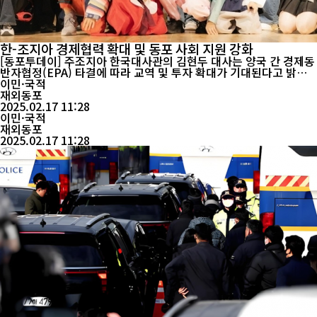
한-조지아 경제협력 확대 및 동포 사회 지원 강화
[동포투데이] 주조지아 한국대사관의 김현두 대사는 양국 간 경제동
반자협정(EPA) 타결에 따라 교역 및 투자 확대가 기대된다고 밝혔
다. 그는 또한 직항편 개설을 통해 물류와 인적 교류의 증가가 예상
이민·국적
되며, 조지아 내 한국 기업 진출 지원과 문화 홍보를 위한 한인회 활
재외동포
동, 한국어 교육 확대 등을 추진할 계획이라고 전했다. 현지 동포들
2025.02.17 11:28
의 안전과 애로 사항 해결에 집중할 방침이며, 이미 2023년 대비 한
이민·국적
국인 방문객 수가 2배...
재외동포
2025.02.17 11:28