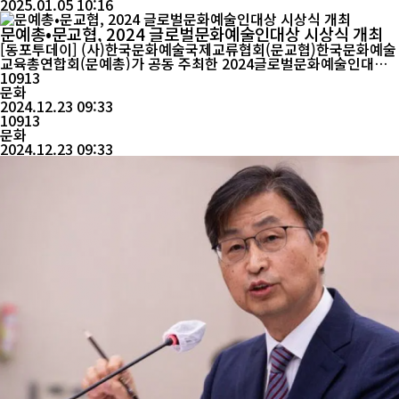
2025.01.05 10:16
문예총•문교협, 2024 글로벌문화예술인대상 시상식 개최
[동포투데이] (사)한국문화예술국제교류협회(문교협)한국문화예술
교육총연합회(문예총)가 공동 주최한 2024글로벌문화예술인대상
시상식이 지난 19일 아르떼복합문화공간에서 개최되었다. 올해로 1
10913
5회째인 시상식 행사는 한해동안 문화예술,교육,산업,국제교류 등
문화
글로벌문화예술활동을 전개하는 문화예술인의 노고와 공로를 격려
2024.12.23 09:33
10913
하고 기리기 위함이며 7개 분야의 대상 수상자가 선정 되었다. ...
문화
2024.12.23 09:33