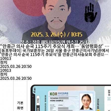
“안중근 의사 순국 115주기 추모식 개최…'동양평화상' 日
대림사에 수여”
[동포투데이] 국가보훈부는 26일 서울 중구 안중근의사기념관에서
'안중근 의사 순국 115주기 추모식'을 안중근의사숭모회 주관으로
개최했다. 이날 행사에는 강정애 국가보훈부 장관, 김황식 안중근의
10913
사숭모회 이사장을 비롯해 독립유공자 유족, 숭모회원 등 200여 명
정치
이 참석해 애국선열의 희생정신을 기렸다. 추모식은 국민의례를 시
2025.03.26 20:50
작으로 안중근 의사의 약전(略傳) 봉독, 유언집 '최후의 진술' 낭독,
10913
추모사, ...
정치
2025.03.26 20:50