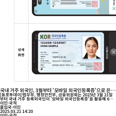
국내 거주 외국인, 3월부터 '모바일 외국인등록증'으로 은행
계좌 개설 가능
[동포투데이]법무부, 행정안전부, 금융위원회는 2025년 3월 21일
부터 국내 거주 등록외국인이 '모바일 외국인등록증'을 활용해 6개
은행에서 계좌 개설 등 금융업무를 처리할 수 있게 된다고 21일 밝혔
이민·국적
다. 이번 조치는 장기 체류 외국인의 금융 접근성과 편의성을 높이기
출입국·이민
위해 마련됐다. 모바일 외국인등록증은 지난 1월 10일부터 발급이
2025.03.21 14:20
시작됐으며, 14세 이상 등록외국인이라면 본인 명의 스마트폰으로
이민·국적