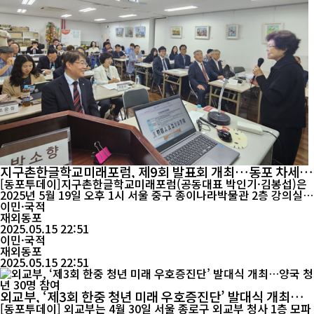
지구촌한글학교미래포럼, 제9회 발표회 개최…동포 차세대
정체성·미래 논의
[동포투데이]지구촌한글학교미래포럼(공동대표 박인기·김봉섭)은
2025년 5월 19일 오후 1시 서울 중구 종이나라박물관 2층 강의실에
서 제9회 발표회를 개최한다. 이번 행사는 국내외 재외동포 차세대
이민·국적
의 정체성 확립과 미래 역량 강화를 주제로 한 전문가들의 논의와 토
재외동포
론의 장으로 마련됐다. 발표회 1부에서는 김경근 외교부 재외동포정
2025.05.15 22:51
책위원회 위원(전 재외동포재단 이사장)이 ‘세계 속의 한국 – 외교의
이민·국적
중요성’을 주제...
재외동포
2025.05.15 22:51
외교부, ‘제3회 한중 청년 미래 우호증진단’ 발대식 개최…
양국 청년 30명 참여
[동포투데이] 외교부는 4월 30일 서울 종로구 외교부 청사 1층 모파