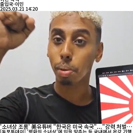
'대한민국 모바일...
출입국·이민
2025.03.21 14:20
'소녀상 조롱' 美유튜버 "한국은 미국 속국"..."강력 처벌해
야"
[동포투데이] '평화의 소녀상'에 입을 맞추는 등 국내에서 온갖 기행