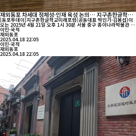
재외동포 차세대 정체성·인재 육성 논의… 지구촌한글학교
미래포럼 21일 개최
[동포투데이]지구촌한글학교미래포럼(공동대표 박인기·김봉섭)이
오는 2025년 4월 21일 오후 1시 30분 서울 중구 종이나라박물관 2
층 강의실에서 제8회 발표회를 연다. 이번 행사에서는 해외 동포 차
이민·국적
세대의 정체성 함양과 글로벌 인재 육성 방안을 중심으로 논의가 진
재외동포
2025.04.18 22:05
행될 예정이다. ...
이민·국적
재외동포
2025.04.18 22:05