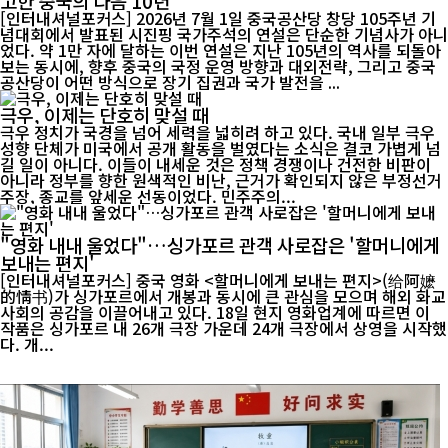
고한 중국의 다음 10년
[인터내셔널포커스] 2026년 7월 1일 중국공산당 창당 105주년 기
념대회에서 발표된 시진핑 국가주석의 연설은 단순한 기념사가 아니
었다. 약 1만 자에 달하는 이번 연설은 지난 105년의 역사를 되돌아
보는 동시에, 향후 중국의 국정 운영 방향과 대외전략, 그리고 중국
공산당이 어떤 방식으로 장기 집권과 국가 발전을 ...
극우, 이제는 단호히 맞설 때
극우 정치가 국경을 넘어 세력을 넓히려 하고 있다. 국내 일부 극우
성향 단체가 미국에서 공개 활동을 벌였다는 소식은 결코 가볍게 넘
길 일이 아니다. 이들이 내세운 것은 정책 경쟁이나 건전한 비판이
아니라 정부를 향한 원색적인 비난, 근거가 확인되지 않은 부정선거
주장, 종교를 앞세운 선동이었다. 민주주의...
"영화 내내 울었다"…싱가포르 관객 사로잡은 '할머니에게
보내는 편지'
[인터내셔널포커스] 중국 영화 <할머니에게 보내는 편지>(给阿嬷
的情书)가 싱가포르에서 개봉과 동시에 큰 관심을 모으며 해외 화교
사회의 공감을 이끌어내고 있다. 18일 현지 영화업계에 따르면 이
작품은 싱가포르 내 26개 극장 가운데 24개 극장에서 상영을 시작했
다. 개...