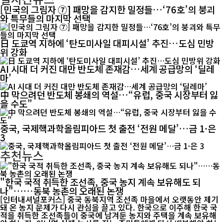
[민국의 그림자 ⑦] 패망을 감지한 밀정들…‘76호’의 붕괴
와 특무들의 마지막 선택
日 도쿄역 지하에 ‘탄도미사일 대피시설’ 추진…도심 민방
위 강화
AI 시대 더 커진 대만 반도체 존재감…세계 공급망의 ‘딜레
마’
中 막으려던 반도체 봉쇄의 역설…“유럽, 중국 시장부터 잃
을 수도”
중국, 국제핵과학올림피아드 첫 출전 ‘전원 메달’…금 1·은
3
추천뉴스
"한국 국적 취득한 조선족, 중국 농지 계속 보유해도 되
나"……동북 농촌의 오래된 논쟁
[인터내셔널포커스] 중국 동북지역 조선족 마을에서 오랫동안 제기
돼 온 농지 문제가 다시 관심을 끌고 있다. 한국으로 이주해 한국 국
적을 취득한 조선족들이 중국에 남겨둔 농지와 주택을 계속 보유해