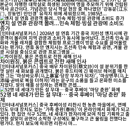
본군이 자행한 대학살로 희생된 30만여 명을 추모하기 위해 건립된
역사 공간이다. 기념관은 당시 학살 현장 중 하나였던 ‘강동문(江东
门, 장둥먼) 만인갱’ 유적지 위에 세워졌으며, 1985년...
옌지 설 연휴 관광객 몰려...민속 체험·빙설 관광에 소비도
증가
[인터내셔널포커스] 2026년 설 연휴 기간 중국 지린성 옌지시에 관
광객이 몰리며 지역 관광과 소비가 동시에 늘어났다. 조선족 민속 문
화와 겨울 레저를 결합한 체험형 프로그램이 방문 수요를 끌어올렸
다는 평가다. 연휴 동안 옌지시는 조선족 민속 체험과 공연, 겨울 관
광 시설을 중심으로 관광 프로그램을 ...
차이원징, 붉은 콘셉트로 전한 새해 인사
[인터내셔널포커스] 중국 배우 차이원징(蔡文静)이 설 분위기를 한
껏 살린 새 화보를 공개했다. 붉은 후드티에 긴 웨이브 헤어를 매치
한 그는 ‘마상바오푸(马上暴富·당장 부자가 되자)’, ‘마상톈푸(马上
添福·곧바로 복을 더하자)’라는 문구의 소품을 들고 온화한 미소를
지었다. 말의 해를 상징하는 경쾌한 콘셉...
52명 네 세대가 만든 설 무대… 중국 후베이 ‘마당 춘완’ 화
제
[인터내셔널포커스] 중국 후베이성 리촨시 한 농촌 마을에서, 연예
인도 무대 장치도 없는 ‘가족 춘완(春晚)’이 온라인에서 화제가 되고
있다. 한 집안 식구 52명, 네 세대가 한자리에 모여 직접 기획하고 출
연한 설맞이 공연이 소박한 구성에도 불구하고 큰 울림을 전했다는
평가다. 현지 보도에 따르면 리촨시 마...