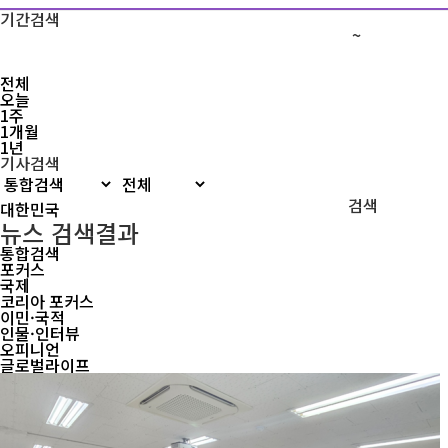
기간검색
~
전체
오늘
1주
1개월
1년
기사검색
검색
뉴스 검색결과
통합검색
포커스
국제
코리아 포커스
이민·국적
인물·인터뷰
오피니언
글로벌라이프