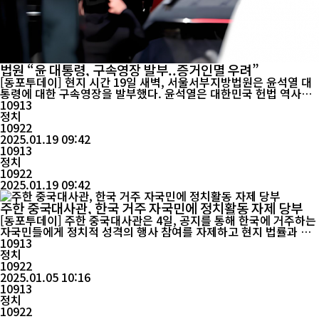
법원 “윤 대통령, 구속영장 발부..증거인멸 우려”
[동포투데이] 현지 시간 19일 새벽, 서울서부지방법원은 윤석열 대
통령에 대한 구속영장을 발부했다. 윤석열은 대한민국 헌법 역사상
현직 대통령으로서 구속·조사를 받은 최초의 대통령이 됐다. 서울서
10913
부지방법원은 "증거인멸의 우려가 있다"며 구속영장을 발부했다.
정치
윤 대통령은 최장 20일간 구치소에 구금될 수 있다. 서울서부지방법
10922
원은 18일 체포된 윤 대통령에 대한 구속영장 ...
2025.01.19 09:42
10913
정치
10922
2025.01.19 09:42
주한 중국대사관, 한국 거주 자국민에 정치활동 자제 당부
[동포투데이] 주한 중국대사관은 4일, 공지를 통해 한국에 거주하는
자국민들에게 정치적 성격의 행사 참여를 자제하고 현지 법률과 규
정을 준수할 것을 당부했다. 최근 시위 등 정치집회가 곳곳에서 열리
10913
고 있는 가운데 주한 중국대사관은 4일 공지를 통해 한국에 거주하
정치
거나 방문하는 자국민에 법과 자기보호 의식을 강화하고 정치집회나
10922
밀집 장소와 거리를 두며 정치적 발언을 ...
2025.01.05 10:16
10913
정치
10922