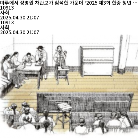
마루에서 정병원 차관보가 참석한 가운데 ‘2025 제3회 한중 청년 미
래 우호증진단’ 발대식을 개최했다. 이번 우호증진단에는 한국 청년
10913
18명과 국내 체류 중인 중국 청년 12명 등 총 30명이 선발됐으며, 향
사회
후 4개월간 양국 간 우호 증진을 위한 다양한 온·오프라인 활동을 전
2025.04.30 21:07
10913
개할 예정이다. 우호...
사회
2025.04.30 21:07