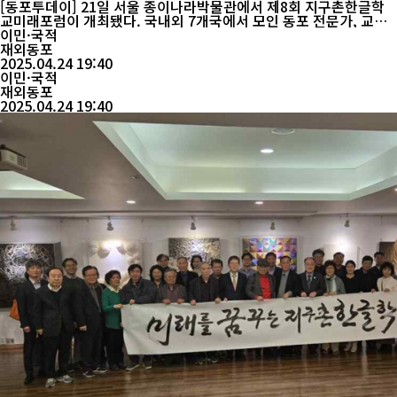
교육 방안 논의
[동포투데이] 21일 서울 종이나라박물관에서 제8회 지구촌한글학
교미래포럼이 개최됐다. 국내외 7개국에서 모인 동포 전문가, 교사,
학생 등 60여 명이 참석해 해외동포 2세의 정체성 확립과 미래 역량
이민·국적
강화 방안을 집중 논의했다. 포럼은 공동대표 박인기 재외동포청 정
재외동포
책자문위원장과 김봉섭 인하대 교수가 주관했으며, 백봉자 연세대
2025.04.24 19:40
명예교수와 이규영 서강대 명예교수, 고창원 민주평통 북유럽협의
이민·국적
회 회장 등이 개회식 축...
재외동포
2025.04.24 19:40