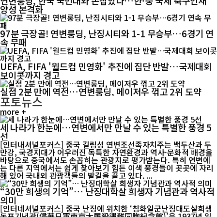
연변룽딩, 한국 국민대와 손잡았다…한·중 국제 축구인재
양성 본격화
97분 극장골! 연변룽딩, 난징시티와 1-1 무승부…6경기 연
속 무패
UEFA, FIFA '월드컵 민영화' 추진에 집단 반발…국제대회
보이콧까지 경고
실점 2분 만에 역전…연변룽딩, 메이저우 꺾고 2위 도약
포토뉴스
more +
세 나라가 한눈에…연변에서만 만날 수 있는 특별한 풍경 5
선
[인터내셔널포커스] 중국 길림성 연변조선족자치주는 백두산과 두
만강, 국경지대가 어우러진 독특한 자연환경과 역사·문화적 배경을
바탕으로 중국에서도 손꼽히는 관광지로 평가받는다. 특히 연변에
는 다른 지역에서는 쉽게 찾아보기 힘든 이색 풍경들이 곳곳에 자리
해 있어 국내외 관광객들의 발길을 끌고 있다. ...
“30만 희생의 기억”… 난징대학살 희생자 기념관과 역사적
의미
[인터네셔널포커스] 중국 난징에 위치한 ‘침화일군난징대도살희생
동포기념관(侵華日軍南京大屠殺遇難同胞紀念館)’은 1937년 일