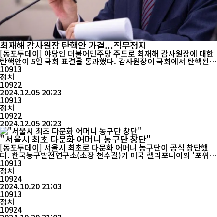
최재해 감사원장 탄핵안 가결...직무정지
[동포투데이] 야당인 더불어민주당 주도로 최재해 감사원장에 대한
탄핵안이 5일 국회 표결을 통과했다. 감사원장이 국회에서 탄핵된
것은 이번이 처음이다. 한편 대통령실은 윤석열의 다음 움직임과 관
10913
련해 오늘 어떤 언급도 하지 않을 것이라고 밝혔다. 보도에 따르면
정치
국회는 재석의원 192명 중 찬성 188표, 반대 4표로 탄핵안을 가결
10922
했다. 이에 대해 최재해 원장은 "정치적 탄핵으로 인...
2024.12.05 20:23
10913
정치
10922
2024.12.05 20:23
"서울시 최초 다문화 어머니 농구단 창단"
[동포투데이] 서울시 최초로 다문화 어머니 농구단이 공식 창단했
다. 한국농구발전연구소(소장 천수길)가 미국 캘리포니아의 '포위드
투 재단'(For With To Foundation)이 후원하고, 11개국 다문화
10913
어머니들이 참여하는 '포위드투 글로벌 마더스 농구단' 창단식을 서
정치
울 용산구 소재 용산청소년센터에서 성황리에 개최했다. '포위드투
10924
글로벌 마더스 농구단'은 러시아, 멕시코, 이란, 캄보...
2024.10.20 21:03
10913
정치
10924