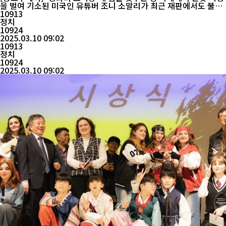
을 벌여 기소된 미국인 유튜버 조니 소말리가 최근 재판에서도 불량
한 태도를 보여 논란이 되고 있다. 당초 공판은 지난 7일 오전 10시
10913
10분 부터 진행될 예정이었으나, 1시간을 지각해 11시 10분 쯤 시
정치
작됐다. 또한 소말리는 미국 트럼프 대통령의 대선 슬로건인 'Make
10924
America Great Again'(MAGA, 미국을 다시 위대하게) 문구가 ...
2025.03.10 09:02
10913
정치
10924
2025.03.10 09:02