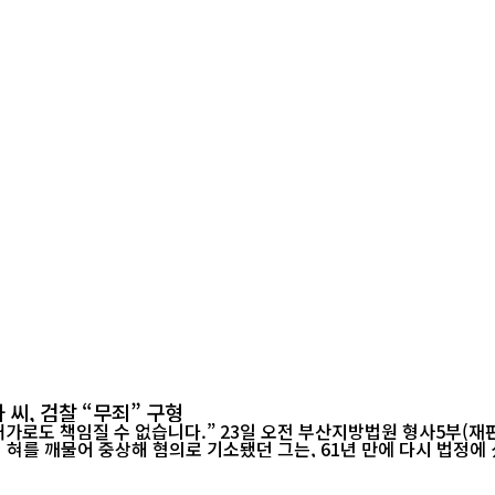
씨, 검찰 “무죄” 구형
김현순) 법정에 선 최말자(78) 씨는 떨리는 목소리로 마지막 말
를 깨물어 중상해 혐의로 기소됐던 그는, 61년 만에 다시 법정에 섰다. 이번