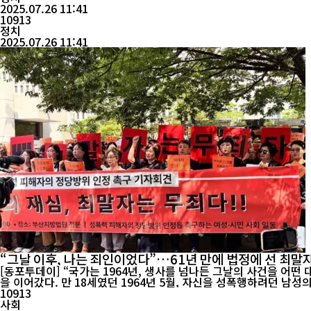
2025.07.26 11:41
10913
정치
2025.07.26 11:41
“그날 이후, 나는 죄인이었다”…61년 만에 법정에 선 최말자 
[동포투데이] “국가는 1964년, 생사를 넘나든 그날의 사건을 어떤 대가로도 책임질 수 없습니다.” 23일 오전 부산지방법원 형사5부(재판장 
을 이어갔다. 만 18세였던 1964년 5월, 자신을 성폭행하려던 남성의 혀
공판이...
10913
사회