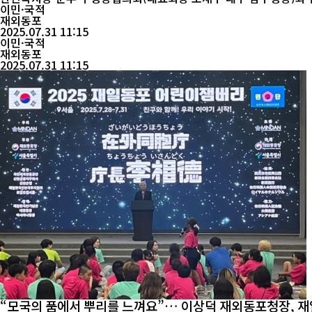
부 간의 유기적 협력...
이민·국적
재외동포
2025.07.31 11:15
이민·국적
재외동포
2025.07.31 11:15
“모국의 품에서 뿌리를 느껴요”… 이상덕 재외동포청장, 재