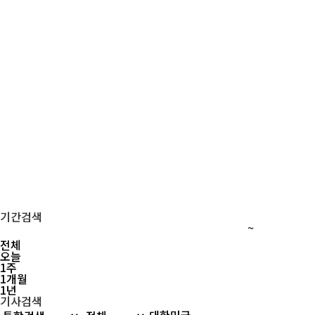
기간검색
~
전체
오늘
1주
1개월
1년
기사검색