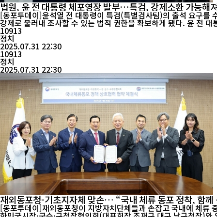
법원, 윤 전 대통령 체포영장 발부…특검, 강제소환 가능해
[동포투데이]윤석열 전 대통령이 특검(특별검사팀)의 출석 요구를 수
강제로 불러내 조사할 수 있는 법적 권한을 확보하게 됐다. 윤 전 대통령과 배우자인 김건희 씨를 수사 중인 특검은 이날 성명을 내고 “윤석열 전 대통령에 대한 체포영장이 발부됐다”고 밝혔다. 앞서 특검은
윤 전 대...
10913
정치
2025.07.31 22:30
10913
정치
2025.07.31 22:30
재외동포청-기초지자체 맞손… “국내 체류 동포 정착, 함께
[동포투데이]재외동포청이 지방자치단체들과 손잡고 국내에 체류 중인 귀환 동포들의 안정적인 지역 
한민국시장·군수·구청장협의회(대표회장 조재구 대구 남구청장)와 업