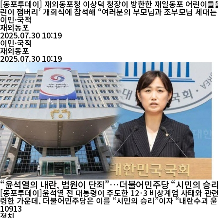
[동포투데이] 재외동포청 이상덕 청장이 방한한 재일동포 어린이들을 따뜻하게 맞이하고 이들에게 모국의 
린이 잼버리’ 개회식에 참석해 “여러분의 부모님과 조부모님 세대는
다”고 말했다. ...
이민·국적
재외동포
2025.07.30 10:19
이민·국적
재외동포
2025.07.30 10:19
“윤석열의 내란, 법원이 단죄”…더불어민주당 “시민의 승리
[동포투데이]윤석열 전 대통령이 주도한 12·3 비상계엄 사태와 관
령한 가운데, 더불어민주당은 이를 “시민의 승리”이자 “내란수괴 윤석열에 대한 단죄”라고 강하게 환영했다. 더불어민주당 백
위대한 시민들이 ...
10913
정치