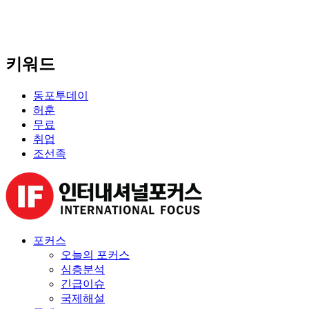
키워드
동포투데이
허훈
무료
취업
조선족
포커스
오늘의 포커스
심층분석
긴급이슈
국제해설