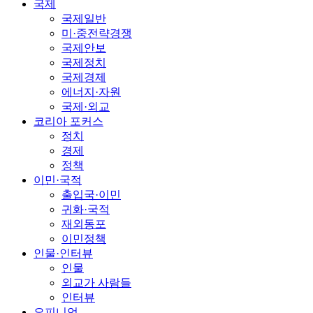
국제
국제일반
미·중전략경쟁
국제안보
국제정치
국제경제
에너지·자원
국제·외교
코리아 포커스
정치
경제
정책
이민·국적
출입국·이민
귀화·국적
재외동포
이민정책
인물·인터뷰
인물
외교가 사람들
인터뷰
오피니언