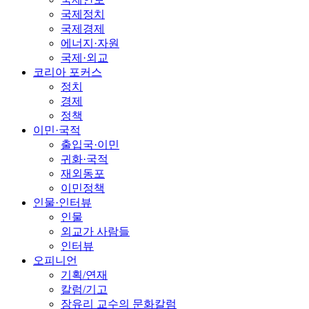
국제정치
국제경제
에너지·자원
국제·외교
코리아 포커스
정치
경제
정책
이민·국적
출입국·이민
귀화·국적
재외동포
이민정책
인물·인터뷰
인물
외교가 사람들
인터뷰
오피니언
기획/연재
칼럼/기고
장유리 교수의 문화칼럼