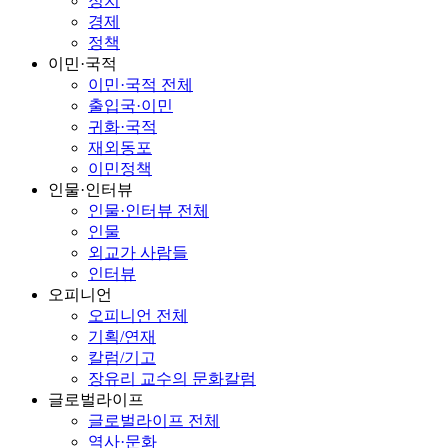
정치
경제
정책
이민·국적
이민·국적 전체
출입국·이민
귀화·국적
재외동포
이민정책
인물·인터뷰
인물·인터뷰 전체
인물
외교가 사람들
인터뷰
오피니언
오피니언 전체
기획/연재
칼럼/기고
장유리 교수의 문화칼럼
글로벌라이프
글로벌라이프 전체
역사·문화