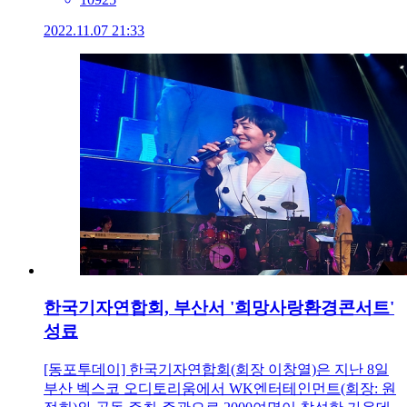
2022.11.07 21:33
한국기자연합회, 부산서 '희망사랑환경콘서트'
성료
[동포투데이] 한국기자연합회(회장 이창열)은 지난 8일
부산 벡스코 오디토리움에서 WK엔터테인먼트(회장: 원