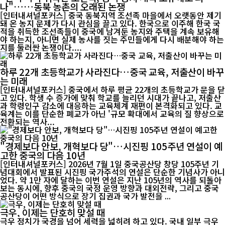
나"……동북 농촌의 오래된 논쟁
[인터내셔널포커스] 중국 동북지역 조선족 마을에서 오랫동안 제기
돼 온 농지 문제가 다시 관심을 끌고 있다. 한국으로 이주해 한국 국
적을 취득한 조선족들이 중국에 남겨둔 농지와 주택을 계속 보유해
야 하는지, 아니면 실제 농사를 짓는 주민들에게 다시 배분해야 하는
지를 둘러싼 논쟁이다....
하루 22개 초등학교가 사라진다…중국 교육, 저출산이 바꾸
는 미래
[인터내셔널포커스] 중국에서 하루 평균 22개의 초등학교가 문을 닫
고 있다. 학생 수 증가에 맞춰 학교를 늘리던 시대가 끝나고, 저출산
과 학령인구 감소에 대응하는 교육체계 재편이 본격화되고 있다. 교
육계는 이를 단순한 폐교가 아닌 '규모 확대에서 교육의 질 향상으로
전환되는 역사...
"경제보다 안보, 개혁보다 당"…시진핑 105주년 연설이 예
고한 중국의 다음 10년
[인터내셔널포커스] 2026년 7월 1일 중국공산당 창당 105주년 기
념대회에서 발표된 시진핑 국가주석의 연설은 단순한 기념사가 아니
었다. 약 1만 자에 달하는 이번 연설은 지난 105년의 역사를 되돌아
보는 동시에, 향후 중국의 국정 운영 방향과 대외전략, 그리고 중국
공산당이 어떤 방식으로 장기 집권과 국가 발전을 ...
극우, 이제는 단호히 맞설 때
극우 정치가 국경을 넘어 세력을 넓히려 하고 있다. 국내 일부 극우