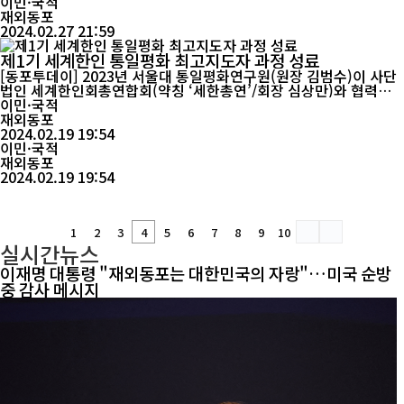
내 모습이고, 미래를 만들어가는 작업이라며 인생에...
이민·국적
재외동포
2024.02.27 21:59
제1기 세계한인 통일평화 최고지도자 과정 성료
[동포투데이] 2023년 서울대 통일평화연구원(원장 김범수)이 사단
법인 세계한인회총연합회(약칭 ‘세한총연’/회장 심상만)와 협력하
여 개설한‘세계한인 통일평화 최고지도자 과정’제1기가 지난 17일
이민·국적
졸업식을 끝으로 성료되었다. 한민족정체성과 글로벌리더쉽을 갖춘
재외동포
재외동포사회의 최고지도자 양성을 위해 개설한 본 과정은 재외동포
2024.02.19 19:54
가 수강할 수 있도록 대면강좌와 비대면강좌를 혼...
이민·국적
재외동포
2024.02.19 19:54
1
2
3
4
5
6
7
8
9
10
실시간뉴스
이재명 대통령 "재외동포는 대한민국의 자랑"…미국 순방
중 감사 메시지