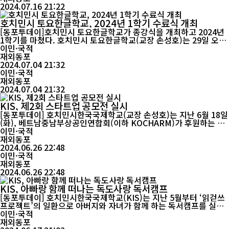
2024.07.16 21:22
호치민시 토요한글학교, 2024년 1학기 수료식 개최
[동포투데이]호치민시 토요한글학교가 종강식을 개최하고 2024년
1학기를 마쳤다. 호치민시 토요한글학교(교장 손성호)는 29일 오전
10시 20분부터 호치민시 7군 호치민시한국국제학교 신관 5층 가온
이민·국적
홀에서 수료식을 개최했다. 이번 수료식에는 22일 종강한 교민문화
재외동포
강좌 수강생을 제외한 유치부, 초등부, 중등부의 재외동포 학생 380
2024.07.04 21:32
이민·국적
명이 참석했다. 호치민시 토요한글학...
재외동포
2024.07.04 21:32
KIS, 제2회 스타트업 공모전 실시
[동포투데이] 호치민시한국국제학교(교장 손성호)는 지난 6월 18일
(화), 베트남중남부상공인연합회(이하 KOCHARM)가 후원하는 제
2회 스타트업 2차 본선을 끝으로 8주간 이어진 긴 여정을 성황리에
이민·국적
마무리했다. 지난 4월 25일부터 모집을 시작한 이번 공모전은 교사
재외동포
심사위원으로 구성된 1차 본선과 실제 회사를 경영하는 기업가들이
2024.06.26 22:48
심사위원으로 참가하는 2차 본선에 이르기까지 학생과 교사 모두가
이민·국적
정성과 열정으로 함께...
재외동포
2024.06.26 22:48
KIS, 아빠랑 함께 떠나는 독도사랑 독서캠프
[동포투데이] 호치민시한국국제학교(KIS)는 지난 5월부터 ‘읽걷쓰
프로젝트’의 일환으로 아버지와 자녀가 함께 하는 독서캠프를 실시
하였다. 이는 아버지의 자녀양육 및 교육 참여가 높을수록 아이의 학
이민·국적
업성취도뿐만 아니라 사회성, 인성, 성취욕구 등에서 긍정적인 효과
재외동포