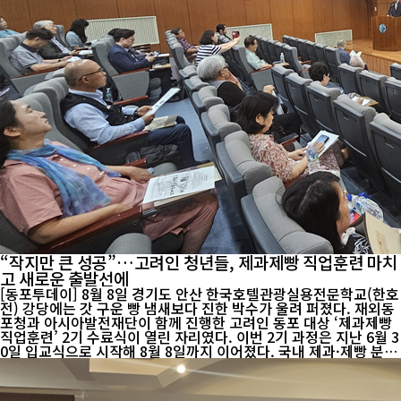
“작지만 큰 성공”…고려인 청년들, 제과제빵 직업훈련 마치
고 새로운 출발선에
[동포투데이] 8월 8일 경기도 안산 한국호텔관광실용전문학교(한호
전) 강당에는 갓 구운 빵 냄새보다 진한 박수가 울려 퍼졌다. 재외동
포청과 아시아발전재단이 함께 진행한 고려인 동포 대상 ‘제과제빵
직업훈련’ 2기 수료식이 열린 자리였다. 이번 2기 과정은 지난 6월 3
0일 입교식으로 시작해 8월 8일까지 이어졌다. 국내 제과·제빵 분야
최고 전문가들이 강사로 나서 실습 위주의 교육을 진행했고, 최종 1
5명의 고려인 청년이 수료증을 받았다. 1기에 이어 두 번째로 열린
이번 훈련은 아시아발전재단이 주관했다. 해당 재단은 고려인 청소