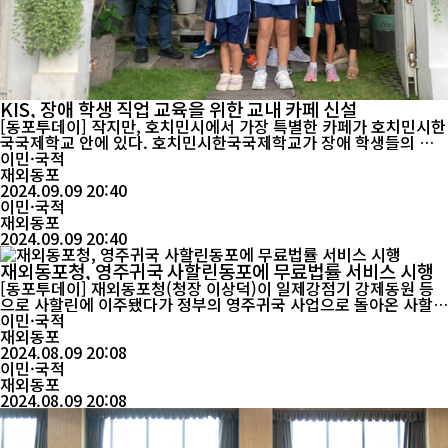
KIS, 장애 학생 직업 교육을 위한 교내 카페 신설
[동포투데이] 작지만, 호치민시에서 가장 특별한 카페가 호치민시한
국국제학교 안에 있다. 호치민시한국국제학교가 장애 학생들의 직
업 교육을 위한 교내 카페를 신설하고 9월부터 본격적인 운영을 시
이민·국적
작한다. 교내 카페는 바리스타를 꿈꾸는 장애 학생에게 직업 교육과
재외동포
실습 기회를 제공하고, 장애에 대한 인식을 개선하는 문화 공간으로
2024.09.09 20:40
이민·국적
활용될 예정이다. 호치민시한국국제학교(교장 손성호...
재외동포
2024.09.09 20:40
재외동포청, 영주귀국 사할린동포에 무료법률 서비스 시행
[동포투데이] 재외동포청(청장 이상덕)이 일제강점기 강제동원 등
으로 사할린에 이주됐다가 정부의 영주귀국 사업으로 돌아온 사할린
동포들의 안정적인 국내 정착을 위해 무료법률 서비스를 시행한다.
이민·국적
재외동포청은 지난해 출범이후 ‘사할린동포 지원에 관한 특별법’에
재외동포
2024.08.09 20:08
따라 ‘영주귀국 및 정착 지원 사업’을 총괄한다. 무료 법률...
이민·국적
재외동포
2024.08.09 20:08