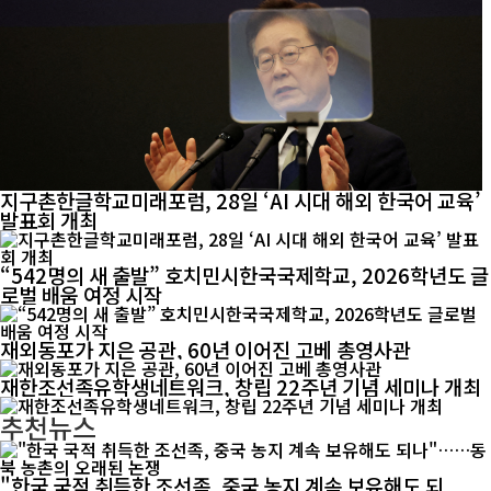
지구촌한글학교미래포럼, 28일 ‘AI 시대 해외 한국어 교육’
발표회 개최
“542명의 새 출발” 호치민시한국국제학교, 2026학년도 글
로벌 배움 여정 시작
재외동포가 지은 공관, 60년 이어진 고베 총영사관
재한조선족유학생네트워크, 창립 22주년 기념 세미나 개최
추천뉴스
"한국 국적 취득한 조선족, 중국 농지 계속 보유해도 되