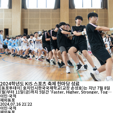
2024학년도 KIS 스포츠 축제 한마당 성료
[동포투데이] 호치민시한국국제학교(교장 손성호)는 지난 7월 8일
(월)부터 11일(금)까지 5일간 ‘Faster, Higher, Stronger, Toget
her’라는 대회 모토로 2024학년도 KIS 스포츠 축제 한마당을 성공
이민·국적
적으로 개최·운영 하였다. 공동체 의식 함양, 협업, 인성 교육의 취
재외동포
지로 만들어진 이 대회는 학생회를 중심으로 전체 학생들의 자발적
2024.07.16 21:22
이고 적극적인 참여로 이루어...
이민·국적
재외동포