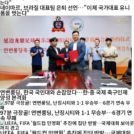
네이마르, 브라질 대표팀 은퇴 선언…"이제 국가대표 유니
폼을 벗는다"
연변룽딩, 한국 국민대와 손잡았다…한·중 국제 축구인재
양성 본격화
97분 극장골! 연변룽딩, 난징시티와 1-1 무승부…6경기 연
속 무패
UEFA, FIFA '월드컵 민영화' 추진에 집단 반발…국제대회