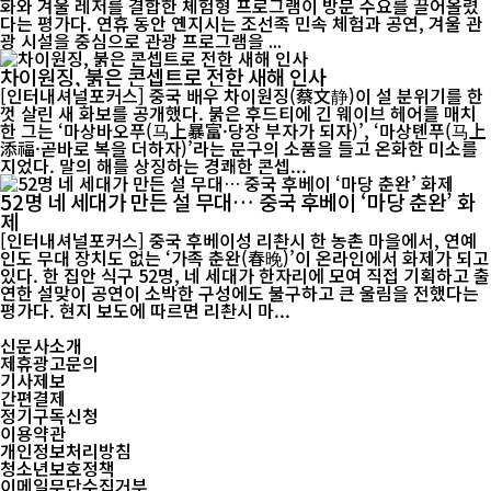
화와 겨울 레저를 결합한 체험형 프로그램이 방문 수요를 끌어올렸
다는 평가다. 연휴 동안 옌지시는 조선족 민속 체험과 공연, 겨울 관
광 시설을 중심으로 관광 프로그램을 ...
차이원징, 붉은 콘셉트로 전한 새해 인사
[인터내셔널포커스] 중국 배우 차이원징(蔡文静)이 설 분위기를 한
껏 살린 새 화보를 공개했다. 붉은 후드티에 긴 웨이브 헤어를 매치
한 그는 ‘마상바오푸(马上暴富·당장 부자가 되자)’, ‘마상톈푸(马上
添福·곧바로 복을 더하자)’라는 문구의 소품을 들고 온화한 미소를
지었다. 말의 해를 상징하는 경쾌한 콘셉...
52명 네 세대가 만든 설 무대… 중국 후베이 ‘마당 춘완’ 화
제
[인터내셔널포커스] 중국 후베이성 리촨시 한 농촌 마을에서, 연예
인도 무대 장치도 없는 ‘가족 춘완(春晚)’이 온라인에서 화제가 되고
있다. 한 집안 식구 52명, 네 세대가 한자리에 모여 직접 기획하고 출
연한 설맞이 공연이 소박한 구성에도 불구하고 큰 울림을 전했다는
평가다. 현지 보도에 따르면 리촨시 마...
신문사소개
제휴광고문의
기사제보
간편결제
정기구독신청
이용약관
개인정보처리방침
청소년보호정책
이메일무단수집거부