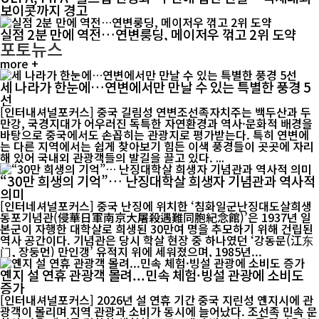
보이콧까지 경고
실점 2분 만에 역전…연변룽딩, 메이저우 꺾고 2위 도약
포토뉴스
more +
세 나라가 한눈에…연변에서만 만날 수 있는 특별한 풍경 5
선
[인터내셔널포커스] 중국 길림성 연변조선족자치주는 백두산과 두
만강, 국경지대가 어우러진 독특한 자연환경과 역사·문화적 배경을
바탕으로 중국에서도 손꼽히는 관광지로 평가받는다. 특히 연변에
는 다른 지역에서는 쉽게 찾아보기 힘든 이색 풍경들이 곳곳에 자리
해 있어 국내외 관광객들의 발길을 끌고 있다. ...
“30만 희생의 기억”… 난징대학살 희생자 기념관과 역사적
의미
[인터네셔널포커스] 중국 난징에 위치한 ‘침화일군난징대도살희생
동포기념관(侵華日軍南京大屠殺遇難同胞紀念館)’은 1937년 일
본군이 자행한 대학살로 희생된 30만여 명을 추모하기 위해 건립된
역사 공간이다. 기념관은 당시 학살 현장 중 하나였던 ‘강동문(江东
门, 장둥먼) 만인갱’ 유적지 위에 세워졌으며, 1985년...
옌지 설 연휴 관광객 몰려...민속 체험·빙설 관광에 소비도
증가
[인터내셔널포커스] 2026년 설 연휴 기간 중국 지린성 옌지시에 관
광객이 몰리며 지역 관광과 소비가 동시에 늘어났다. 조선족 민속 문