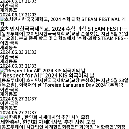
가 나타나고, 특히 자녀의 자아존중감과 정서발달에 있어 아버지 참
2024.06.17 21:03
여가 매우 중요한 영향을 끼친다는 연구 결과를 토대...
이민·국적
재외동포
2024.06.17 21:03
호치민시한국국제학교, 2024 수학‧과학 STEAM FESTIVA
L 개최
[동포투데이] 호치민시한국국제학교(교장 손성호)는 지난 5월 31일
(금요일), 본교 중등 학급 및 과학실에서 ‘수학·과학 STEAM FESTI
VAL’ 행사를 성공적으로 개최했다. 이번 행사는 학생들이 평소 이론
이민·국적
으로 배우던 수학과 과학, 공학을 직접 체험하고, 퀴즈 대회를 통해
재외동포
그동안 쌓아온 과학 지식을 마음껏 뽐내는 기회를 제공하는 한편, 이
2024.06.03 21:33
러한 과정을 통해 학생들이 창의적 사고력을 함양하고 과학적 ...
이민·국적
재외동포
2024.06.03 21:33
“Respect for All” 2024 KIS 외국어의 날
[동포투데이] 호치민시한국국제학교(교장 손성호)는 지난 5월 23일
(목요일), 외국어의 날 ‘Foreign Language Day 2024’ (부제:Res
pect for All - Equality) 행사를 개최했다. 작년까지 분리되어 운영
이민·국적
된 ‘영어의 날’과 ‘베트남어의 날’을 ‘외국어의 날’로 통합하여 개최
재외동포
한 이번 행사는 사람과 지구의 번영 및 자유와 보편적 평화를 위한
2024.05.27 21:37
행동 계획으로 UN에서 수립한 17개의 SDGs(지속가능한 발전 목
이민·국적
표) 중 ‘평등’을 주제로...
재외동포
2024.05.27 21:37
세한총련, 한인회 차세대사업 추진 사례 모집
[동포투데이] 사단법인 세계한인회총연합회(약칭 ‘세한총연’/회장