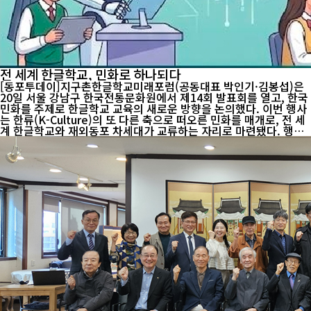
전 세계 한글학교, 민화로 하나되다
[동포투데이]지구촌한글학교미래포럼(공동대표 박인기·김봉섭)은
20일 서울 강남구 한국전통문화원에서 제14회 발표회를 열고, 한국
민화를 주제로 한글학교 교육의 새로운 방향을 논의했다. 이번 행사
는 한류(K-Culture)의 또 다른 축으로 떠오른 민화를 매개로, 전 세
계 한글학교와 재외동포 차세대가 교류하는 자리로 마련됐다. 행사
는 김봉섭 공동대표(상지대 특임교수)의 사회로 국민의례와 개회 인
사, 축사, 격려사, 환영사 순으로 진행됐다. 박인기 공동대표(재외동
포청 정책자문위원장·경인교대 명예교수)는 “지구촌 곳곳의 한글학
교는 한민족의 정체성을 지켜온 정신적 뿌리”라며 “민화는 한글과
더불어 한국인의 미의식과 세계관을 전할 수 있는 문화 자산”이라고
말했다. 홍종진 한국전통문화원장은 전통음악 ‘여민락’으로 환영사
를 대신했고, 배우리 한국땅이름학회 회장, 이극범 프랑스 파리한인
장로...