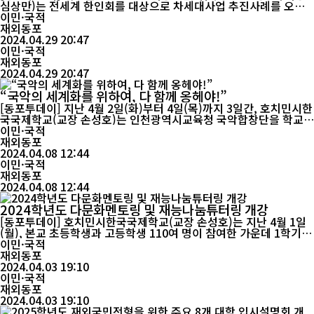
심상만)는 전세계 한인회를 대상으로 차세대사업 추진사례를 오는 6
월15일까지 모집한다. 동 사례 모집은 세한총연이 9월말 개최 예정
이민·국적
인 '한인회 차세대사업 활성화 세미나' 발표 대상 선정을 위한 절차
재외동포
로서 대상 사례는 차세대 인재 육성사업, 차세대네트워크 구축사업,
2024.04.29 20:47
차세대와의 이해증진 사업, 차세대단체와의 연대 활동 등에 한인...
이민·국적
재외동포
2024.04.29 20:47
“국악의 세계화를 위하여, 다 함께 옹헤야!”
[동포투데이] 지난 4월 2일(화)부터 4일(목)까지 3일간, 호치민시한
국국제학교(교장 손성호)는 인천광역시교육청 국악합창단을 학교로
초청해 '해외문화교류캠프 <다함께 옹헤야>'를 운영하고 발표회를
이민·국적
열었다. 이번 공연은 문화·예술을 통한 교류로 우리 문화에 대한 자
재외동포
긍심을 알리고 세계 시민 역량을 제고하고자 기획되었으며, 특별히
2024.04.08 12:44
본교 중등 오케스트라부와 K-pop 댄스부, 초등 연극부와 사물놀이
이민·국적
부가 함께 협연하...
재외동포
2024.04.08 12:44
2024학년도 다문화멘토링 및 재능나눔튜터링 개강
[동포투데이] 호치민시한국국제학교(교장 손성호)는 지난 4월 1일
(월), 본교 초등학생과 고등학생 110여 명이 참여한 가운데 1학기
다문화 멘토링과 재능나눔 튜터링 활동을 시작하였다. 활동 첫날 학
이민·국적
생들은 활동지와 색종이를 활용하여 서로의 얼굴을 익히고 친분을
재외동포
다지는 즐거운 시간을 가지며 설레는 분위기 속에서 새로운 만남을
2024.04.03 19:10
이민·국적
반겼다. 다문화 멘토링은 초등학생 멘티와 고등...
재외동포
2024.04.03 19:10