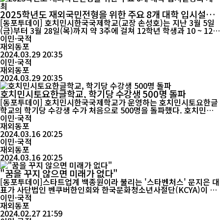
2025학년도 재외국민전형을 위한 주요 8개 대학 입시설명
회 개최
[동포투데이] 호치민시한국국제학교(교장 손성호)는 지난 3월 5일
(금)부터 3월 28일(목)까지 약 3주에 걸쳐 12학년 학생과 10 ~ 12학
년 학부모를 대상으로 8개 대학(가천대, 성균관대, 연세대, 인하대,
이민·국적
이화여대, 고려대, 경희대, 중앙대)의 입시설명회를 개최했다. 작년
재외동포
에 이어 올해 입시설명회 역시 각 대학의 입학관계자가 직접 학교를
2024.03.29 20:35
방문하여 가온홀과 시청각실에서 면대면으...
이민·국적
재외동포
2024.03.29 20:35
호치민시토요한글학교, 학기당 수강생 500명 돌파
[동포투데이] 호치민시한국국제학교가 운영하는 호치민시토요한글
학교의 학기당 수강생 수가 처음으로 500명을 돌파했다. 호치민시
토요한글학교(교장 손성호)는 16일 2024학년도 1학기 개강하는 토
이민·국적
요한글학교 프로그램에 한글학교 385명, 교민문화강좌 137명이 등
재외동포
록하여 학기당 수강생 수가 처음으로 500명을 넘었다고 발표했다.
2024.03.16 20:25
호치민시토요한글학교는 호치민시...
이민·국적
재외동포
2024.03.16 20:25
"꿈을 꾸지 않으면 미래가 없다"
[동포투데이]스타트업계 백종원이라 불리는 '스타벤처스' 문지은 대
표가 사단법인 벤쿠버한인회와 한국문화청소년사절단(KCYA)이 주
관한 캐나다 교포 청소년을 위한 '동기부여 세미나'에 멘토로 나서
이민·국적
큰 호응을 얻었다. 문지은 대표는 지난 2월 24일(현지시각) '꿈꾸는
재외동포
대로 살아가는 방법'을 주제로 열린 온라인 세미나에서, 꿈은 내일의
2024.02.27 21:59