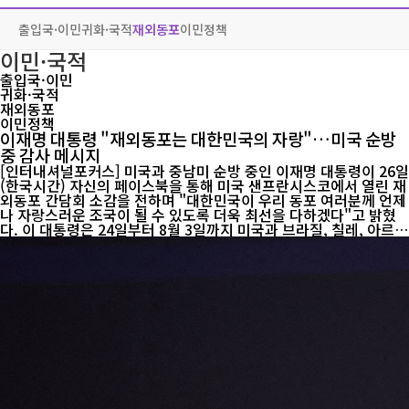
출입국·이민
귀화·국적
재외동포
이민정책
이민·국적
출입국·이민
귀화·국적
재외동포
이민정책
이재명 대통령 "재외동포는 대한민국의 자랑"…미국 순방
중 감사 메시지
[인터내셔널포커스] 미국과 중남미 순방 중인 이재명 대통령이 26일
(한국시간) 자신의 페이스북을 통해 미국 샌프란시스코에서 열린 재
외동포 간담회 소감을 전하며 "대한민국이 우리 동포 여러분께 언제
나 자랑스러운 조국이 될 수 있도록 더욱 최선을 다하겠다"고 밝혔
다. 이 대통령은 24일부터 8월 3일까지 미국과 브라질, 칠레, 아르헨
티나, 독일을 차례로 방문하는 11일간의 순방 일정을 소화하고 있
다. 이 대통령은 샌프란시스코가 1883년 조선의 첫 공식 사절단인
보빙사가 미국 땅을 처음 밟은 역사적 장소이자 도산 안창호 선생이
조국의 미래를 준비했던 곳이라며, 이러한 뜻깊은 공간에서 재외동
포들을 만나 더욱 의미 있는 시간을 가졌다고 전했다. 이어 "선조들
의 개척 정신을 이어받아 새로운 길을 두려워하지 않고, 혼자의 성공
보다 함께 성장하는 가치를 실천해 온 덕분에 오늘날 우리 동포들은
첨단기술...