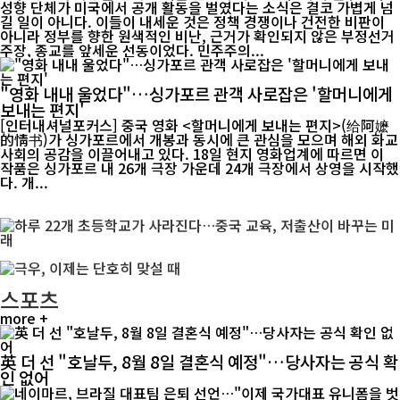
성향 단체가 미국에서 공개 활동을 벌였다는 소식은 결코 가볍게 넘
길 일이 아니다. 이들이 내세운 것은 정책 경쟁이나 건전한 비판이
아니라 정부를 향한 원색적인 비난, 근거가 확인되지 않은 부정선거
주장, 종교를 앞세운 선동이었다. 민주주의...
"영화 내내 울었다"…싱가포르 관객 사로잡은 '할머니에게
보내는 편지'
[인터내셔널포커스] 중국 영화 <할머니에게 보내는 편지>(给阿嬷
的情书)가 싱가포르에서 개봉과 동시에 큰 관심을 모으며 해외 화교
사회의 공감을 이끌어내고 있다. 18일 현지 영화업계에 따르면 이
작품은 싱가포르 내 26개 극장 가운데 24개 극장에서 상영을 시작했
다. 개...
스포츠
more +
英 더 선 "호날두, 8월 8일 결혼식 예정"…당사자는 공식 확
인 없어