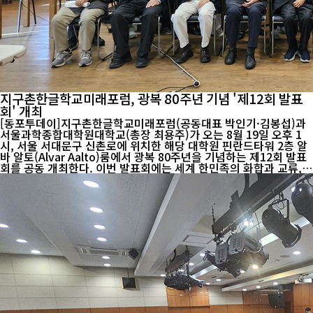
지구촌한글학교미래포럼, 광복 80주년 기념 '제12회 발표
회' 개최
[동포투데이]지구촌한글학교미래포럼(공동대표 박인기·김봉섭)과
서울과학종합대학원대학교(총장 최용주)가 오는 8월 19일 오후 1
시, 서울 서대문구 신촌로에 위치한 해당 대학원 핀란드타워 2층 알
바 알토(Alvar Aalto)룸에서 광복 80주년을 기념하는 제12회 발표
회를 공동 개최한다. 이번 발표회에는 세계 한민족의 화합과 교류,
차세대 동포 인재 양성에 기여해온 김덕룡 전 정무장관(5선 국회의
원)을 비롯해, K-종이접기와 종이문화를 세계에 알리고 있는 노영혜
종이문화재단·세계종이접기연합 이사장, 한복 세계화에 앞장서온
정 사무엘 한문화진흥협회 회장, 그리고 유럽 무대에서 활약 중인 임
채욱 파리국립오페라단 바리톤이 함께한다. 또한 김경근 전 재외동
포재단 이사장, 성경륭 상지대 총장, 이상진 전 주뉴질랜드 대사 등
각계 인사들도 대거 참석할 예정이다. 행사는 1부와 2부로 나뉘어
진행된다. 1부는...