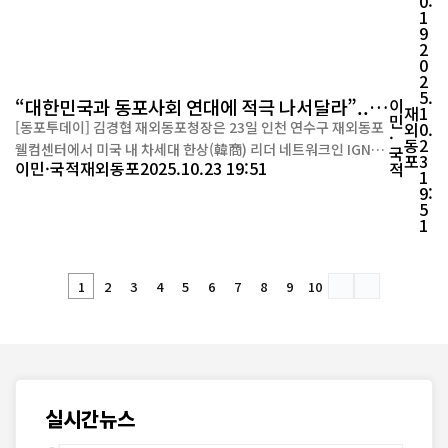
0:
인천호텔에서 개막했다. ‘함께 잇는 뿌리, 함께 만드는 미래’를 주
1
제로 열린 이번 대회는 4박 5일간 인천과 부산 일원에서 진행된다.
9
마지막 날인 14일에는 부산 동래구 농심호텔에서 폐회식이 열린
2
0
다. ...
2
5.
“대한민국과 동포사회 연대에 적극 나서달라”...
이
재
1
민
김경협 동포청장, 재미동포 차세대 한상에 당부
[동포투데이] 김경협 재외동포청장은 23일 인천 연수구 재외동포
외
0.
·
동
2
웰컴센터에서 미국 내 차세대 한상(韓商) 리더 네트워크인 IGN(In
국
포
3
이민·국적
재외동포
2025.10.23 19:51
적
novation & Growth Network·혁신과 성장 네트워크) 소속 재
1
9:
미동포 기업인들을 만나 “앞으로 한상 네트워크를 이끌어갈 기대
5
주들”이라며 “모국 사회와 동포 사회의 연대에 적극적으로 나서
1
달라”고 당부했다. 김 청장은 이날 간담회에서 “모국의 이미지는
곧 동포...
1
2
3
4
5
6
7
8
9
10
실시간뉴스