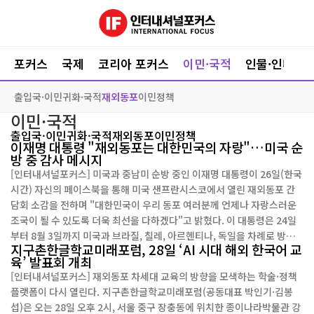
포커스
국제
코리아 포커스
이민·국적
인물·인터뷰
출입국·이민
귀화·국적
재외동포
이민정책
이민·국적
출입국·이민
귀화·국적
재외동포
이민정책
이재명 대통령 "재외동포는 대한민국의 자랑"…미국 순
방 중 감사 메시지
[인터내셔널포커스] 미국과 중남미 순방 중인 이재명 대통령이 26일(한국
시간) 자신의 페이스북을 통해 미국 샌프란시스코에서 열린 재외동포 간
담회 소감을 전하며 "대한민국이 우리 동포 여러분께 언제나 자랑스러운
조국이 될 수 있도록 더욱 최선을 다하겠다"고 밝혔다. 이 대통령은 24일
부터 8월 3일까지 미국과 브라질, 칠레, 아르헨티나, 독일을 차례로 방문
지구촌한글학교미래포럼, 28일 ‘AI 시대 해외 한국어 교
하는 11일간의 순방 일정을 소화하고 있다. 이 대통령은 샌프란시스코가
육’ 발표회 개최
1883년 조선의 첫 공식 사절단인 보빙사가 미국 땅을 처음 밟은 역사적 장
[인터내셔널포커스] 재외동포 차세대 교육의 방향을 모색하는 학술·정책
소이자 도산 안창호 선생이 조국의 미래를 준비했던 곳이라며, 이러한 뜻
플랫폼이 다시 열린다. 지구촌한글학교미래포럼(공동대표 박인기·김봉
깊은 공간에서 재외동포들을 만나 더욱 의미 있는 시간을 가졌다고 전했
섭)은 오는 28일 오후 2시, 서울 중구 장충동에 위치한 종이나라박물관 강
다. 이어 "선조들의 개척 정신을 이어받아 새로운 길을 두려워하지 않고,