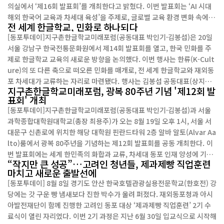
의실에서 ‘제16회 발표회’를 개최한다고 밝혔다. 이번 발표회는 ‘AI 시대
혼자의 성공보다 함께 성장하는 가치를 실천해 온 덕분에 오늘날 우리 동
해외 한국어 교육과 차세대 육성’을 주제로, 글로벌 교육 환경 변화 속에서
포들은 첨단기술...
전 세계 한글학교, 민화로 하나되다
재외동포 교육의 현황을 점검하고 정책적 대안을 모색하는 데 초점을 맞춘
[동포투데이]지구촌한글학교미래포럼(공동대표 박인기·김봉섭)은 20일
다. 2024년 7월 출범한 이 포럼은 재외동포 교육 현안을 지속적으로 다루
서울 강남구 한국전통문화원에서 제14회 발표회를 열고, 한국 민화를 주
며 정책 제안의 장으로 자리 잡았다. 그동안 총 15차례 발표회를 통해 다양
제로 한글학교 교육의 새로운 방향을 논의했다. 이번 행사는 한류(K-Cult
한 지역 사례와 교육 모델을 공유해왔으며, 이번 행사는 그 연장선에서 AI
ure)의 또 다른 축으로 떠오른 민화를 매개로, 전 세계 한글학교와 재외동
기반 교육 전환이라는 새로운 과제를 본격적으로 다룬다. 행사는 크게 네
포 차세대가 교류하는 자리로 마련됐다. 행사는 김봉섭 공동대표(상지대
개 세션으로 진행된다. 먼저 1부에서는 고문단 위촉과 함께 축사 및 격려
지구촌한글학교미래포럼, 광복 80주년 기념 '제12회 발
특임교수)의 사회로 국민의례와 개회 인사, 축사, 격려사, 환영사 순으로
사가 이어진다. 고...
표회' 개최
진행됐다. 박인기 공동대표(재외동포청 정책자문위원장·경인교대 명예
[동포투데이]지구촌한글학교미래포럼(공동대표 박인기·김봉섭)과 서울
교수)는 “지구촌 곳곳의 한글학교는 한민족의 정체성을 지켜온 정신적 뿌
과학종합대학원대학교(총장 최용주)가 오는 8월 19일 오후 1시, 서울 서
리”라며 “민화는 한글과 더불어 한국인의 미의식과 세계관을 전할 수 있는
대문구 신촌로에 위치한 해당 대학원 핀란드타워 2층 알바 알토(Alvar Aa
문화 자산”이라고 말했다. 홍종진 한국전통문화원장은 전통음악 ‘여민
lto)룸에서 광복 80주년을 기념하는 제12회 발표회를 공동 개최한다. 이
락’으로 환영사를 대신했고, 배우리 한국땅이름학회 회장, 이극범 프랑스
번 발표회에는 세계 한민족의 화합과 교류, 차세대 동포 인재 양성에 기여
파리한인장로...
“작지만 큰 성공”…고려인 청년들, 제과제빵 직업훈련
해온 김덕룡 전 정무장관(5선 국회의원)을 비롯해, K-종이접기와 종이문
마치고 새로운 출발선에
화를 세계에 알리고 있는 노영혜 종이문화재단·세계종이접기연합 이사
[동포투데이] 8월 8일 경기도 안산 한국호텔관광실용전문학교(한호전) 강
장, 한복 세계화에 앞장서온 정 사무엘 한문화진흥협회 회장, 그리고 유럽
당에는 갓 구운 빵 냄새보다 진한 박수가 울려 퍼졌다. 재외동포청과 아시
무대에서 활약 중인 임채욱 파리국립오페라단 바리톤이 함께한다. 또한 김
아발전재단이 함께 진행한 고려인 동포 대상 ‘제과제빵 직업훈련’ 2기 수
경근 전 재외동포재단 이사장, 성경륭 상지대 총장, 이상진 전 주뉴질랜드
료식이 열린 자리였다. 이번 2기 과정은 지난 6월 30일 입교식으로 시작해
대사 등 각계 인사들도 대거 참석할 예정이다. 행사는 1부와 2부로 나뉘어