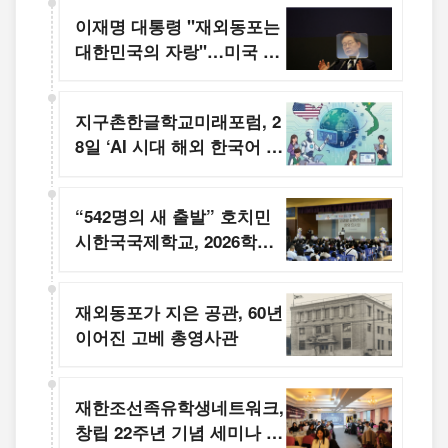
이재명 대통령 "재외동포는
대한민국의 자랑"…미국 순
방 중 감사 메시지
지구촌한글학교미래포럼, 2
8일 ‘AI 시대 해외 한국어 교
육’ 발표회 개최
“542명의 새 출발” 호치민
시한국국제학교, 2026학년
도 글로벌 배움 여정 시작
재외동포가 지은 공관, 60년
이어진 고베 총영사관
재한조선족유학생네트워크,
창립 22주년 기념 세미나 개