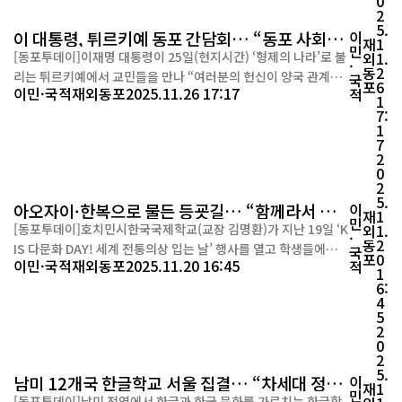
0
들과 전 교직원에게 배부하...
2
5.
이 대통령, 튀르키예 동포 간담회… “동포 사회의
이
재
1
민
헌신이 한국과 튀르키예를 잇는 힘”
[동포투데이]이재명 대통령이 25일(현지시간) ‘형제의 나라’로 불
외
1.
·
동
2
리는 튀르키예에서 교민들을 만나 “여러분의 헌신이 양국 관계의
국
포
6
이민·국적
재외동포
2025.11.26 17:17
적
버팀목”이라고 강조했다. 오랜만에 현지를 찾은 대통령은 “가족을
1
7:
만난 듯 따뜻한 시간이었다”며 감사의 뜻을 전했다. 대통령은 “한
1
국과 튀르키예는 어려울 때마다 서로의 손을 잡아온 진정한 동반
7
자”라고 평가하며, 그 중심에는 오랜 시간 현지에서 뿌리내린 동포
2
0
사회의 노력이 있다고 했다. 그...
2
5.
아오자이·한복으로 물든 등굣길… “함께라서 행
이
재
1
민
복한 하루”
[동포투데이]호치민시한국국제학교(교장 김명환)가 지난 19일 ‘K
외
1.
·
동
2
IS 다문화 DAY! 세계 전통의상 입는 날’ 행사를 열고 학생들에게
국
포
0
이민·국적
재외동포
2025.11.20 16:45
적
세계 문화의 다양성과 공존의 가치를 체감할 수 있는 시간을 마련
1
6:
했다. 이날 교정에는 한복, 아오자이, 바틱 등 각국의 전통의상을
4
입은 학생들이 등장해 평소와는 다른 색다른 등굣길 풍경을 만들
5
었다. 학교 측은 학생들이 다양한 문화를 자연스럽게 접하고 존중
2
0
할 수 있도록 매년 다문화 체...
2
5.
남미 12개국 한글학교 서울 집결… “차세대 정체
이
재
1
민
성·K컬처 확산 논의”
[동포투데이]남미 전역에서 한글과 한국 문화를 가르치는 한글학