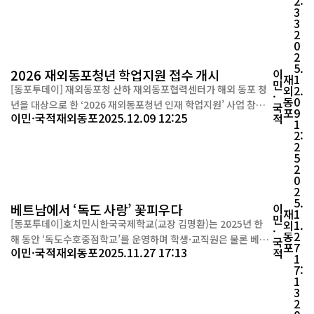
2:
5일 서울 강서구 메이필드호텔에서 열린 폐회식을 끝으로 마무리
3
됐다. 이번 연수에는 러시아, 우즈베키스탄, 카자흐스탄, 키르기스
3
스탄 등 러시아·CIS 4개국에서 온 고려인 동포 청년들이 참여했다.
2
0
4박 5일 동안 ▲국내 고려...
2
5.
2026 재외동포청년 학업지원 접수 개시
이
재
1
민
[동포투데이] 재외동포청 산하 재외동포협력센터가 해외 동포 청
외
2.
·
동
0
년을 대상으로 한 ‘2026 재외동포청년 인재 학업지원’ 사업 참가
국
포
9
이민·국적
재외동포
2025.12.09 12:25
적
자를 모집한다. 국가 성장동력 확보와 인구 구조 불균형 문제 해소
1
2:
를 목표로, 우수한 재외동포 청년을 선발해 한국 유학부터 정착까
2
지 폭넓게 지원하는 신규 사업이다. 협력센터는 “해외에 거주하는
5
동포 인재를 국내로 유치해 인구절벽·지역소멸 등의 구조적 위기
2
0
를 극복하는 데 기여하겠다”고 밝...
2
5.
베트남에서 ‘독도 사랑’ 꽃피우다
이
재
1
민
[동포투데이]호치민시한국국제학교(교장 김명환)는 2025년 한
외
1.
·
동
2
해 동안 ‘독도수호중점학교’를 운영하며 학생·교직원은 물론 베트
국
포
7
이민·국적
재외동포
2025.11.27 17:13
적
남 현지 사회와 함께하는 다양한 독도 사랑 실천 활동을 성공적으
1
7:
로 마무리했다고 밝혔다. 학교는 대한민국 영토인 독도에 대한 확
1
고한 수호 의지를 고취하기 위해 연중 다양한 프로그램을 기획했
3
다. 특히 ‘독도 사랑 티셔츠’ 1,000벌을 제작해 6·9·12학년 학생
2