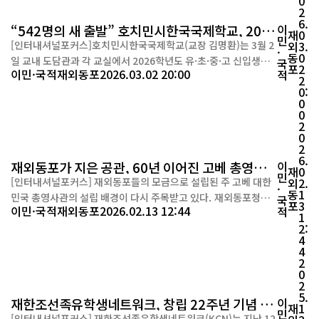
0
을 점검하고 정책적 대안...
2
6.
“542명의 새 출발” 호치민시한국국제학교, 2026
이
재
0
민
학년도 글로벌 배움 여정 시작
[인터내셔널포커스]호치민시한국국제학교(교장 김명환)는 3월 2
외
3.
·
동
0
일 교내 도담관과 각 교실에서 2026학년도 유·초·중·고 신입생
국
포
2
이민·국적
재외동포
2026.03.02 20:00
적
입학식 및 개학식을 열고 새 학년의 문을 열었다. 이날 행사에는 유
2
0:
치원 신입 원아 20명, 초등학교 1학년 151명, 중학교 7학년 198
0
명, 고등학교 10학년 173명 등 총 543명의 신입생이 참석해 해외
0
에서 한국 교육과정을 기반으로 한 학교생활의 첫발을 내디뎠다.
2
0
학생들은 한국과 베트남...
2
6.
재외동포가 지은 공관, 60년 이어진 고베 총영사
이
재
0
민
관
[인터내셔널포커스] 재외동포들의 모금으로 설립된 주 고베 대한
외
2.
·
동
1
민국 총영사관의 설립 배경이 다시 주목받고 있다. 재외동포청은 2
국
포
3
이민·국적
재외동포
2026.02.13 12:44
적
026년 2월 ‘이달의 재외동포’로 일본 고베 지역 재외동포 사회를
1
2:
이끌며 주 고베 대한민국 총영사관 청사 기증을 주도한 故 황공환
4
(1921~1986) 전 고베상은 이사장을 선정했다고 12일 밝혔다. 황
4
공환 이사장은 1960년 ‘주 고베 대한민국 공관 옥사 건립위원회’
2
0
위원장을 맡아 지역 재일동포들...
2
5.
재한조선족유학생네트워크, 창립 22주년 기념 세
이
재
1
민
미나 개최
[인터내셔널포커스] 재한조선족유학생네트워크(KCN)는 지난 12