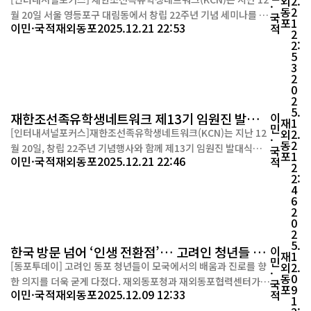
외
2.
·
동
2
월 20일 서울 영등포구 대림동에서 창립 22주년 기념 세미나를 개
국
포
1
이민·국적
재외동포
2025.12.21 22:53
적
최했다. 이날 행사에는 회원과 내빈 등 약 50여 명이 참석해 공동
2
2:
체의 역사와 미래 비전을 공유했다. 행사는 제13기 김성심 회장의
5
개회사로 시작됐으며, 차규근 국회의원과 이기성 재외동포청 정책
3
국장이 격려사를 통해 재한 조선족 유학생 청년들의 역할과 정책
2
0
적 지원의 중요성을 강조했다. ...
2
5.
재한조선족유학생네트워크 제13기 임원진 발대식
이
재
1
민
개최
[인터내셔널포커스]재한조선족유학생네트워크(KCN)는 지난 12
외
2.
·
동
2
월 20일, 창립 22주년 기념행사와 함께 제13기 임원진 발대식을
국
포
1
이민·국적
재외동포
2025.12.21 22:46
적
열고 새로운 출범을 공식 선언했다. 이날 제13기 회장으로 취임한
2
2:
김성심 회장(한양대)은 운영계획 발표를 통해 “KCN은 이제 단순
4
히 모이는 조직을 넘어, 함께 움직이고 지속될 수 있는 공동체로 나
6
아가야 할 시점”이라며 13기 운영의 핵심 키워드로 ‘지속’을 제시
2
0
했다. 이남호 전 회장(국민대)은...
2
5.
한국 방문 넘어 ‘인생 전환점’… 고려인 청년들 모
이
재
1
민
국 연수 마무리
[동포투데이] 고려인 동포 청년들이 모국에서의 배움과 진로를 향
외
2.
·
동
0
한 의지를 더욱 굳게 다졌다. 재외동포청과 재외동포협력센터가
국
포
9
이민·국적
재외동포
2025.12.09 12:33
적
진행한 ‘2025년 제5차 차세대동포(청년) 모국 초청 연수’가 12월
1