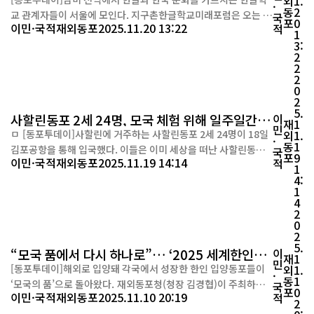
외
1.
·
동
2
교 관계자들이 서울에 모인다. 지구촌한글학교미래포럼은 오는 1
국
포
0
이민·국적
재외동포
2025.11.20 13:22
적
1월 26일 오후 1시 30분, 서울 중구 종이나라박물관 강의실에서
1
3:
제15회 발표회를 연다고 20일 밝혔다. 이번 행사는 종이문화재단
2
과 공동으로 마련됐다. 이번 발표회에서는 브라질·칠레를 포함한
2
남미 12개국 한글학교의 교육 현황과 성과, 동포 차세대 정체성 교
2
0
육, 한...
2
5.
사할린동포 2세 24명, 모국 체험 위해 일주일간 방
이
재
1
민
한
ㅁ [동포투데이]사할린에 거주하는 사할린동포 2세 24명이 18일
외
1.
·
동
1
김포공항을 통해 입국했다. 이들은 이미 세상을 떠난 사할린동포 1
국
포
9
이민·국적
재외동포
2025.11.19 14:14
적
세의 자녀들로, 평균 연령은 78세다. 이번 방문은 일주일간 진행되
1
4:
며, 이들은 24일 출국할 예정이다. 방문단은 러시아 사할린에서 2
1
1명, 러시아의 기타 지역에서 3명이 참여했다. 재외동포청은 1세
4
부모의 사망으로 영주귀국 대상에서 제외된 사할린동포 2세들을
2
0
위해 ...
2
5.
“모국 품에서 다시 하나로”… ‘2025 세계한인입
이
재
1
민
양동포대회’ 인천서 개막
[동포투데이]해외로 입양돼 각국에서 성장한 한인 입양동포들이
외
1.
·
동
1
‘모국의 품’으로 돌아왔다. 재외동포청(청장 김경협)이 주최하는
국
포
0
이민·국적
재외동포
2025.11.10 20:19
적
‘2025 세계한인입양동포대회’가 10일 인천 송도 쉐라톤 그랜드
2