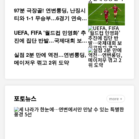
성 본격화
97분 극장골! 연변룽딩, 난징시
티와 1-1 무승부…6경기 연속
무패
UEFA, FIFA '월드컵 민영화' 추
진에 집단 반발…국제대회 보이
콧까지 경고
실점 2분 만에 역전…연변룽딩,
메이저우 꺾고 2위 도약
포토뉴스
more +