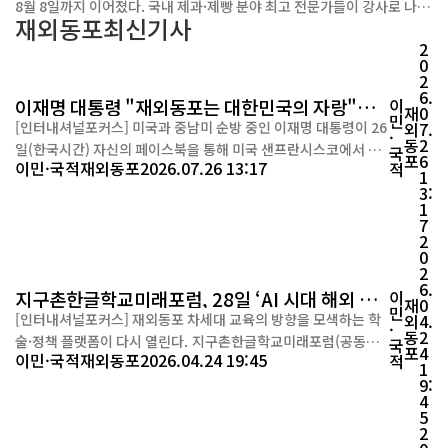
8월 8일까지 이어졌다. 국내 제과·제빵 분야 최고 전문가들이 강사로 나
진행된다. 1부는...
재외동포
최신기사
서 실습 위주의 교육을 진행했고, 최종 15명의 고려인 청년이 수료증을 받
2
았다. 1기에 이어 두 번째로 열린 이번 훈련은 아시아발전재단이 주관했
0
다. 해당 재단은 고려인 청소년을 위한 장학금과 교육 간담회 등 정착 지원
2
사업을 꾸준히 펼쳐왔다. 수료식에서 육광심 한국호텔관광교육재단 이사
6.
이재명 대통령 "재외동포는 대한민국의 자랑"…
이
재
0
장은 “최고 수준의 전문가들과 함께한 이 경험이 한국 사회에서 자리를 잡
민
미국 순방 중 감사 메시지
[인터내셔널포커스] 미국과 중남미 순방 중인 이재명 대통령이 26
외
7.
·
는 데 실질적인 밑거름이 되길 바란다”고 격려했다. 조남철 아시아발전재
동
2
일(한국시간) 자신의 페이스북을 통해 미국 샌프란시스코에서 열
국
포
6
단 상임이사는 ...
이민·국적
재외동포
2026.07.26 13:17
적
린 재외동포 간담회 소감을 전하며 "대한민국이 우리 동포 여러분
1
3:
께 언제나 자랑스러운 조국이 될 수 있도록 더욱 최선을 다하겠
1
다"고 밝혔다. 이 대통령은 24일부터 8월 3일까지 미국과 브라질,
7
칠레, 아르헨티나, 독일을 차례로 방문하는 11일간의 순방 일정을
2
0
소...
2
6.
지구촌한글학교미래포럼, 28일 ‘AI 시대 해외 한
이
재
0
민
국어 교육’ 발표회 개최
[인터내셔널포커스] 재외동포 차세대 교육의 방향을 모색하는 학
외
4.
·
동
2
술·정책 플랫폼이 다시 열린다. 지구촌한글학교미래포럼(공동대
국
포
4
이민·국적
재외동포
2026.04.24 19:45
적
표 박인기·김봉섭)은 오는 28일 오후 2시, 서울 중구 장충동에 위
1
9:
치한 종이나라박물관 강의실에서 ‘제16회 발표회’를 개최한다고
4
밝혔다. 이번 발표회는 ‘AI 시대 해외 한국어 교육과 차세대 육
5
성’을 주제로, 글로벌 교육 환경 변화 속에서 재외동포 교육의 현황
2