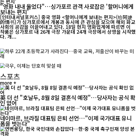
"영화 내내 울었다"…싱가포르 관객 사로잡은 '할머니에게
보내는 편지'
[인터내셔널포커스] 중국 영화 <할머니에게 보내는 편지>(给阿嬷
的情书)가 싱가포르에서 개봉과 동시에 큰 관심을 모으며 해외 화교
사회의 공감을 이끌어내고 있다. 18일 현지 영화업계에 따르면 이
작품은 싱가포르 내 26개 극장 가운데 24개 극장에서 상영을 시작했
다. 개...
스포츠
more +
英 더 선 "호날두, 8월 8일 결혼식 예정"…당사자는 공식 확
인 없어
네이마르, 브라질 대표팀 은퇴 선언…"이제 국가대표 유니
폼을 벗는다"