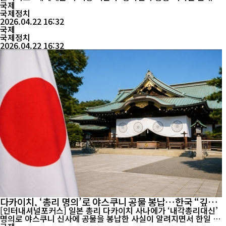
없다”고 밝히며 ‘하나의 중국’ 원칙을 재차 강조했다. 중국 외교부
국제
대변인은 22일 정례 브리핑에서 대만 당국이 라이칭더 지도자의 아
국제정치
프리카 에스와티니 방문을 ‘일시 연기’했다고 밝힌 것과 관련해 입장
2026.04.22 16:32
국제
을 묻는 질문에 이같이 답했다. ...
국제정치
2026.04.22 16:32
다카이치, ‘총리 명의’로 야스쿠니 공물 봉납…한국 “깊은
유감” 공식 표명
[인터내셔널포커스] 일본 총리 다카이치 사나에가 ‘내각총리대신’
명의로 야스쿠니 신사에 공물을 봉납한 사실이 알려지면서 한일 간