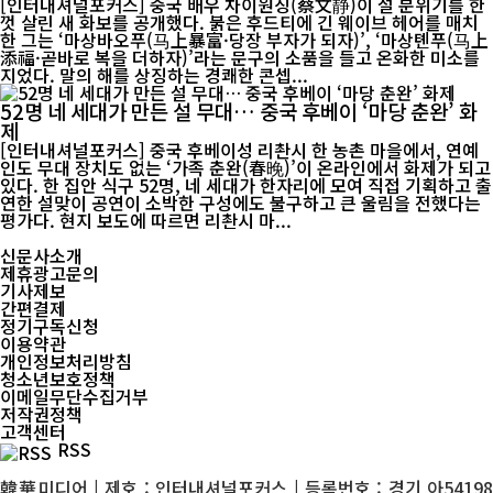
[인터내셔널포커스] 중국 배우 차이원징(蔡文静)이 설 분위기를 한
껏 살린 새 화보를 공개했다. 붉은 후드티에 긴 웨이브 헤어를 매치
한 그는 ‘마상바오푸(马上暴富·당장 부자가 되자)’, ‘마상톈푸(马上
添福·곧바로 복을 더하자)’라는 문구의 소품을 들고 온화한 미소를
지었다. 말의 해를 상징하는 경쾌한 콘셉...
52명 네 세대가 만든 설 무대… 중국 후베이 ‘마당 춘완’ 화
제
[인터내셔널포커스] 중국 후베이성 리촨시 한 농촌 마을에서, 연예
인도 무대 장치도 없는 ‘가족 춘완(春晚)’이 온라인에서 화제가 되고
있다. 한 집안 식구 52명, 네 세대가 한자리에 모여 직접 기획하고 출
연한 설맞이 공연이 소박한 구성에도 불구하고 큰 울림을 전했다는
평가다. 현지 보도에 따르면 리촨시 마...
신문사소개
제휴광고문의
기사제보
간편결제
정기구독신청
이용약관
개인정보처리방침
청소년보호정책
이메일무단수집거부
저작권정책
고객센터
RSS
韓華미디어 | 제호 : 인터내셔널포커스 | 등록번호 : 경기 아54198