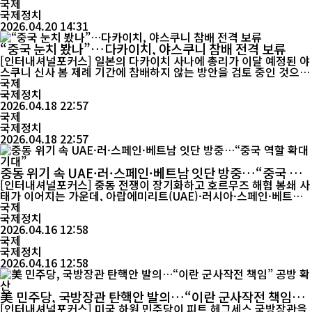
의했다. 자이샨카르 장관은 회동 직후 공개한 메시지에서 “다양한
국제
분야에서 양국 관...
국제정치
2026.04.20 14:31
“중국 눈치 봤나”…다카이치, 야스쿠니 참배 전격 보류
[인터내셔널포커스] 일본의 다카이치 사나에 총리가 이달 예정된 야
스쿠니 신사 봄 제례 기간에 참배하지 않는 방안을 검토 중인 것으로
전해졌다. 일본 시사통신은 4월 17일 보도를 통해 다카이치 총리가
국제
오는 21일부터 23일까지 열리는 야스쿠니 신사 봄 제례(춘계 예대
국제정치
제) 기간 중 참배를 하지 않는 방향으로 조율에 들어갔다고 전했다.
2026.04.18 22:57
보도에 따르면 다카이치 총리는 이번 제례 기간 동안 신사 참배 계획
국제
이 없는 것...
국제정치
2026.04.18 22:57
중동 위기 속 UAE·러·스페인·베트남 잇단 방중…“중국 역
할 확대 기대”
[인터내셔널포커스] 중동 전쟁이 장기화하고 호르무즈 해협 봉쇄 사
태가 이어지는 가운데, 아랍에미리트(UAE)·러시아·스페인·베트남
고위 인사들이 거의 동시에 중국을 방문하면서 그 배경에 관심이 쏠
국제
리고 있다. 국제 정세 전문가들은 이번 연쇄 방문이 중동 긴장 완화
국제정치
와 에너지 위기 대응 과정에서 중국의 역할 확대를 기대하는 움직임
2026.04.16 12:58
으로 보고 있다. 미국과 이스라엘이 지난 2월 말 이란을 공격한 이
국제
후, 이란은 ...
국제정치
2026.04.16 12:58
美 민주당, 국방장관 탄핵안 발의…“이란 군사작전 책임”
공방 확산
[인터내셔널포커스] 미국 하원 민주당이 피트 헤그세스 국방장관을