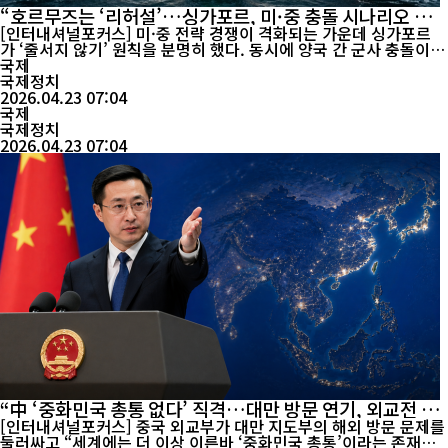
“호르무즈는 ‘리허설’…싱가포르, 미·중 충돌 시나리오 경
고”
[인터내셔널포커스] 미·중 전략 경쟁이 격화되는 가운데 싱가포르
가 ‘줄서지 않기’ 원칙을 분명히 했다. 동시에 양국 간 군사 충돌이
현실화될 경우 현재 중동 위기보다 훨씬 큰 충격이 올 수 있다는 경
국제
고도 내놨다. CNBC에 따르면, 싱가포르 외교장관 비비안 발라크리
국제정치
슈난은 22일(현지시간) CNBC 행사에서 “싱가포르는 중국과 미국
2026.04.23 07:04
사이에서 어느 한쪽도 선택하지 않을 것”이라며 “모든 결정...
국제
국제정치
2026.04.23 07:04
“中 ‘중화민국 총통 없다’ 직격…대만 방문 연기, 외교전 격
화”
[인터내셔널포커스] 중국 외교부가 대만 지도부의 해외 방문 문제를
둘러싸고 “세계에는 더 이상 이른바 ‘중화민국 총통’이라는 존재가