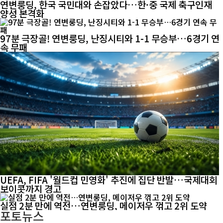
연변룽딩, 한국 국민대와 손잡았다…한·중 국제 축구인재
양성 본격화
97분 극장골! 연변룽딩, 난징시티와 1-1 무승부…6경기 연
속 무패
UEFA, FIFA '월드컵 민영화' 추진에 집단 반발…국제대회
보이콧까지 경고
실점 2분 만에 역전…연변룽딩, 메이저우 꺾고 2위 도약
포토뉴스