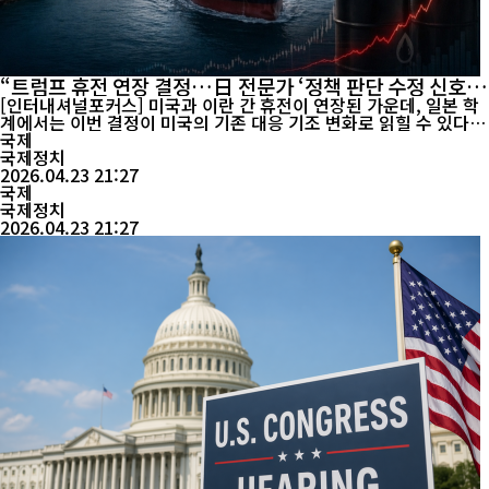
“트럼프 휴전 연장 결정…日 전문가 ‘정책 판단 수정 신호’
해석”
[인터내셔널포커스] 미국과 이란 간 휴전이 연장된 가운데, 일본 학
계에서는 이번 결정이 미국의 기존 대응 기조 변화로 읽힐 수 있다는
분석이 나오고 있다. 일본 아사히신문은 23일 보도를 통해, 도널드
국제
트럼프 미국 대통령이 그동안 휴전 연장에 부정적인 입장을 보여왔
국제정치
지만 기한 종료를 앞두고 별도의 시한을 명시하지 않은 채 연장을 결
2026.04.23 21:27
정했다고 전했다. 이에 대해 도시샤대학교 대학원의 미국 정치외교
국제
사 전문가 미...
국제정치
2026.04.23 21:27