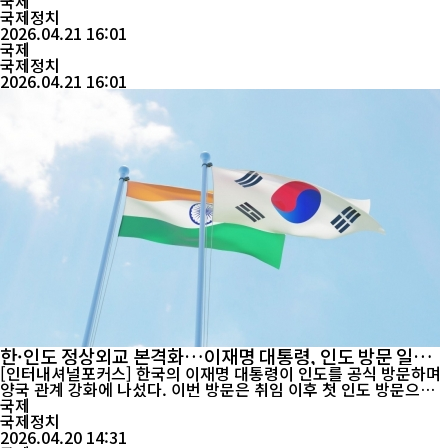
외교 긴장이 다시 부각되고 있다. 한국 정부도 즉각 유감을 표명하며
국제
대응에 나섰다. 일본 언론과 신화통신 등에 따르면, 다카이치 총리는
국제정치
4월 21일 신사 제례에 사용되는 ‘마사카키(真榊)’ 공물을 총리 명의
2026.04.21 16:01
로 봉납했다. 야스쿠니 신사는 도조...
국제
국제정치
2026.04.21 16:01
한·인도 정상외교 본격화…이재명 대통령, 인도 방문 일정
돌입
[인터내셔널포커스] 한국의 이재명 대통령이 인도를 공식 방문하며
양국 관계 강화에 나섰다. 이번 방문은 취임 이후 첫 인도 방문으로,
경제·기술·안보 협력 전반을 아우르는 정상외교가 본격화될 전망이
국제
다. 인도 외교부에 따르면 수브라마냠 자이샨카르 외교장관은 19일
국제정치
(현지시간) 뉴델리에서 이 대통령과 만나 양국 협력 확대 방안을 논
2026.04.20 14:31