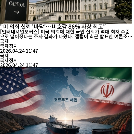
“미 의회 신뢰 ‘바닥’…비호감 86% 사상 최고”
[인터내셔널포커스] 미국 의회에 대한 국민 신뢰가 역대 최저 수준
으로 떨어졌다는 조사 결과가 나왔다. 갤럽이 최근 발표한 여론조사
에 따르면, 미국 국민의 의회 비호감도는 86%로 집계됐다. 이는 관
국제
련 조사 이래 가장 높은 수준이다. 반면 의회에 대한 지지율은 10%
국제정치
에 머물렀다. 과거 최저치인 9%와 비슷한 수준이다. 이번 결과는 미
2026.04.24 11:47
국 정치권 전반에 대한 불신이 심화되고 있음을 보여준다. 특히 의회
국제
에 대한 평가는 ...
국제정치
2026.04.24 11:47