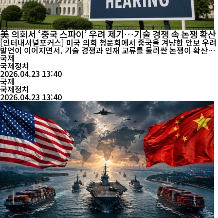
美 의회서 ‘중국 스파이’ 우려 제기…기술 경쟁 속 논쟁 확산
[인터내셔널포커스] 미국 의회 청문회에서 중국을 겨냥한 안보 우려
발언이 이어지면서, 기술 경쟁과 인재 교류를 둘러싼 논쟁이 확산되
고 있다. 홍콩 매체 사우스차이나모닝포스트(SCMP)와 AP통신 등
국제
에 따르면, 현지시간 22일 열린 미 의회 청문회에서 일부 공화당 의
국제정치
원들은 취업비자와 대학 연구 협력 등 합법적인 제도가 국가 안보에
2026.04.23 13:40
영향을 미칠 수 있다는 우려를 제기했다. 플로리다주 공화당 상원의
국제
원 애슐리 무디...
국제정치
2026.04.23 13:40