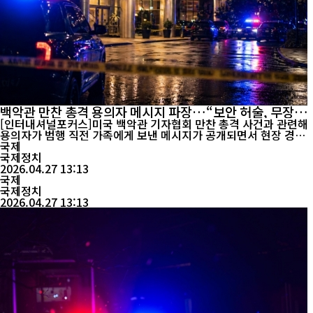
백악관 만찬 총격 용의자 메시지 파장…“보안 허술, 무장해
도 막지 못했다”
[인터내셔널포커스]미국 백악관 기자협회 만찬 총격 사건과 관련해
용의자가 범행 직전 가족에게 보낸 메시지가 공개되면서 현장 경비
실패 논란이 커지고 있다. 현지시간 4월 26일 미국 매체 뉴욕 포스트
국제
등은 용의자 콜 토마스 앨런(31)이 범행 약 10분 전 가족에게 메시지
국제정치
를 보냈다고 보도했다. 해당 메시지에는 범행 동기와 함께 행사장 보
2026.04.27 13:13
국제
안에 대한 비판이 담긴 것으로 전해졌다. 그는 메시지에서 “현...
국제정치
2026.04.27 13:13