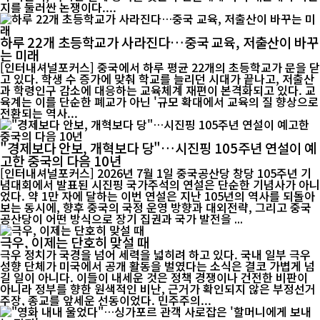
지를 둘러싼 논쟁이다....
하루 22개 초등학교가 사라진다…중국 교육, 저출산이 바꾸
는 미래
[인터내셔널포커스] 중국에서 하루 평균 22개의 초등학교가 문을 닫
고 있다. 학생 수 증가에 맞춰 학교를 늘리던 시대가 끝나고, 저출산
과 학령인구 감소에 대응하는 교육체계 재편이 본격화되고 있다. 교
육계는 이를 단순한 폐교가 아닌 '규모 확대에서 교육의 질 향상으로
전환되는 역사...
"경제보다 안보, 개혁보다 당"…시진핑 105주년 연설이 예
고한 중국의 다음 10년
[인터내셔널포커스] 2026년 7월 1일 중국공산당 창당 105주년 기
념대회에서 발표된 시진핑 국가주석의 연설은 단순한 기념사가 아니
었다. 약 1만 자에 달하는 이번 연설은 지난 105년의 역사를 되돌아
보는 동시에, 향후 중국의 국정 운영 방향과 대외전략, 그리고 중국
공산당이 어떤 방식으로 장기 집권과 국가 발전을 ...
극우, 이제는 단호히 맞설 때
극우 정치가 국경을 넘어 세력을 넓히려 하고 있다. 국내 일부 극우
성향 단체가 미국에서 공개 활동을 벌였다는 소식은 결코 가볍게 넘
길 일이 아니다. 이들이 내세운 것은 정책 경쟁이나 건전한 비판이
아니라 정부를 향한 원색적인 비난, 근거가 확인되지 않은 부정선거
주장, 종교를 앞세운 선동이었다. 민주주의...