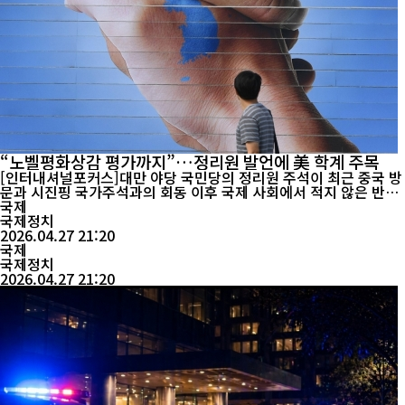
“노벨평화상감 평가까지”…정리원 발언에 美 학계 주목
[인터내셔널포커스]대만 야당 국민당의 정리원 주석이 최근 중국 방
문과 시진핑 국가주석과의 회동 이후 국제 사회에서 적지 않은 반향
이 이어지고 있다고 밝혔다. 일부 미국 학계에서는 그녀의 행보를 높
국제
게 평가하며 노벨평화상 수상 가능성까지 거론됐다는 주장도 나왔
국제정치
다. 정 주석은 27일 라디오 인터뷰에서 이른바 ‘정·시 회동’ 이후 미
2026.04.27 21:20
국 전문가 집단 내부에서 관련 논의가 이어지고 있다고 말했다. 특히
국제
미국의 한 유명...
국제정치
2026.04.27 21:20