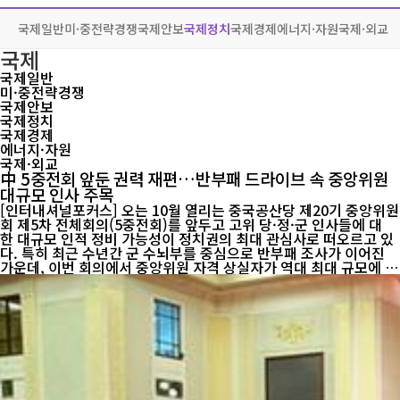
국제일반
미·중전략경쟁
국제안보
국제정치
국제경제
에너지·자원
국제·외교
국제
국제일반
미·중전략경쟁
국제안보
국제정치
국제경제
에너지·자원
국제·외교
中 5중전회 앞둔 권력 재편…반부패 드라이브 속 중앙위원
대규모 인사 주목
[인터내셔널포커스] 오는 10월 열리는 중국공산당 제20기 중앙위원
회 제5차 전체회의(5중전회)를 앞두고 고위 당·정·군 인사들에 대
한 대규모 인적 정비 가능성이 정치권의 최대 관심사로 떠오르고 있
다. 특히 최근 수년간 군 수뇌부를 중심으로 반부패 조사가 이어진
가운데, 이번 회의에서 중앙위원 자격 상실자가 역대 최대 규모에 이
를 수 있다는 전망도 제기된다. 중국공산당 중앙정치국은 지난 7월
30일 회의를 열어 오는 10월 베이징에서 5중전회를 개최하기로 결
정했다. 회의에서는 중앙정치국 업무보고와 함께 당 건설, 전면적 엄
격한 당 관리(全面从严治党), 경제·사회 정책, 향후 국가 운영 방향
등이 주요 의제로 다뤄질 예정이다. 중화권 일부 언론은 이번 5중전
회에서 중앙위원 자격을 상실하거나 징계가 공식 확정되는 인원이 3
0명 안팎에 이를 수 있다고 전망하고 있다. 다만 이는 공식 발표가 아
닌 언론과 전문...