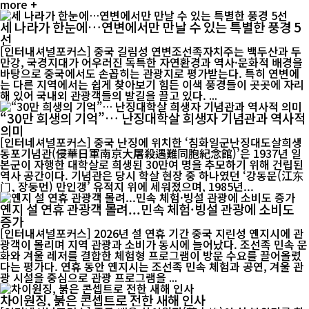
more +
세 나라가 한눈에…연변에서만 만날 수 있는 특별한 풍경 5
선
[인터내셔널포커스] 중국 길림성 연변조선족자치주는 백두산과 두
만강, 국경지대가 어우러진 독특한 자연환경과 역사·문화적 배경을
바탕으로 중국에서도 손꼽히는 관광지로 평가받는다. 특히 연변에
는 다른 지역에서는 쉽게 찾아보기 힘든 이색 풍경들이 곳곳에 자리
해 있어 국내외 관광객들의 발길을 끌고 있다. ...
“30만 희생의 기억”… 난징대학살 희생자 기념관과 역사적
의미
[인터네셔널포커스] 중국 난징에 위치한 ‘침화일군난징대도살희생
동포기념관(侵華日軍南京大屠殺遇難同胞紀念館)’은 1937년 일
본군이 자행한 대학살로 희생된 30만여 명을 추모하기 위해 건립된
역사 공간이다. 기념관은 당시 학살 현장 중 하나였던 ‘강동문(江东
门, 장둥먼) 만인갱’ 유적지 위에 세워졌으며, 1985년...
옌지 설 연휴 관광객 몰려...민속 체험·빙설 관광에 소비도
증가
[인터내셔널포커스] 2026년 설 연휴 기간 중국 지린성 옌지시에 관
광객이 몰리며 지역 관광과 소비가 동시에 늘어났다. 조선족 민속 문
화와 겨울 레저를 결합한 체험형 프로그램이 방문 수요를 끌어올렸
다는 평가다. 연휴 동안 옌지시는 조선족 민속 체험과 공연, 겨울 관
광 시설을 중심으로 관광 프로그램을 ...
차이원징, 붉은 콘셉트로 전한 새해 인사