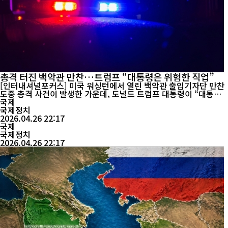
총격 터진 백악관 만찬…트럼프 “대통령은 위험한 직업”
[인터내셔널포커스] 미국 워싱턴에서 열린 백악관 출입기자단 만찬
도중 총격 사건이 발생한 가운데, 도널드 트럼프 대통령이 “대통령
은 매우 위험한 직업”이라며 자조 섞인 반응을 내놓았다. 트럼프 대
국제
통령은 25일(현지시간) 밤 사건 직후 백악관에서 기자회견을 열고
국제정치
“이런 상황을 알았다면 출마를 다시 생각했을 수도 있다”고 말했다.
2026.04.26 22:17
이어 “나는 직무를 수행하기 위해 이 자리에 있는 것”이라며 대통령
국제
으로서의 책임을 ...
국제정치
2026.04.26 22:17