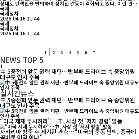
상대로 탄핵안을 발의하며 정치권 갈등이 격화되고 있다. 이란 관련
군사작전을 둘러싼 책임 공방이 핵심 쟁점으로 떠오른 가운데, 전쟁
국제
수행 과정의 적절성과 권한 행사 범위가 도마에 올랐다. 미 정치권에
국제정치
따르면, 이번 탄핵안은 야사민 안사리 의원 주도로 발의됐으며, 다수
2026.04.16 11:44
민주당 의원들이 동참했다. 발의안은 총 5개 조항으로 구성됐으며,
국제
군사작전 ...
국제정치
2026.04.16 11:44
1
2
3
4
5
6
7
NEWS
TOP 5
1
中 5중전회 앞둔 권력 재편…반부패 드라이브 속 중앙위원
대규모 인사 주목
실시간뉴스
中 5중전회 앞둔 권력 재편…반부패 드라이브 속 중앙위원
대규모 인사 주목
“미국 제재 무시하라”…中, 사상 첫 ‘저지 명령’ 발동
자카리아 방중 후 제기된 관측…“미국의 중동 난맥, 중국에
곧바로 이익 아냐”