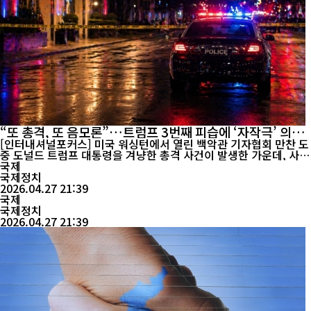
“또 총격, 또 음모론”…트럼프 3번째 피습에 ‘자작극’ 의혹
확산
[인터내셔널포커스] 미국 워싱턴에서 열린 백악관 기자협회 만찬 도
중 도널드 트럼프 대통령을 겨냥한 총격 사건이 발생한 가운데, 사건
의 진상을 둘러싼 각종 음모론이 온라인을 중심으로 빠르게 확산되
국제
고 있다. 현지시간 26일 밤, 백악관 기자협회 만찬 행사장 인근에서
국제정치
총격이 발생해 경호 요원 1명이 부상을 입었다. 트럼프 대통령은 경
2026.04.27 21:39
호 인력의 보호를 받으며 즉시 현장을 벗어났고, 용의자는 현장에서
국제
체포됐다. 사건...
국제정치
2026.04.27 21:39