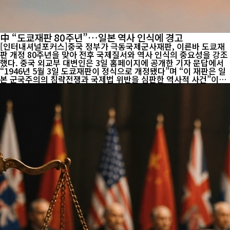
中 “도쿄재판 80주년”…일본 역사 인식에 경고
[인터내셔널포커스]중국 정부가 극동국제군사재판, 이른바 도쿄재
판 개정 80주년을 맞아 전후 국제질서와 역사 인식의 중요성을 강조
했다. 중국 외교부 대변인은 3일 홈페이지에 공개한 기자 문답에서
“1946년 5월 3일 도쿄재판이 정식으로 개정됐다”며 “이 재판은 일
본 군국주의의 침략전쟁과 국제법 위반을 심판한 역사적 사건”이라
고 밝혔다. 중국 측은 도쿄재판이 11개국 사법 관계자들이 참여한
가운데 진행됐으며, 방대한 증거와 법리에 따라 일본의 전쟁 책임을
규명했다고 설명했다. 또 도조 히데키 등 A급 전범들에게 사형과 징
역형이 선고됐고, ‘승자의 재판’ 또는 ‘자위전쟁’이라는 주장도 재판
과정에서 배척됐다고 주장했다. 외교부는 도쿄재판이 카이로선언과
포츠담선언의 이행 과정이자, 제2차 세계대전 이후 국제질서 형성에
중요한 의미를 가진다고 평가했다. 이어 “도쿄재판 판결을 수용한
것은 일본이 전후 ...