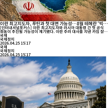
이란 최고지도자, 푸틴과 첫 대면 가능성…8월 테헤란 ‘빅이
벤트’ 주목
[인터내셔널포커스] 이란 최고지도자와 러시아 대통령 간 첫 공식
회동이 추진될 가능성이 제기됐다. 이란 주러 대사를 지낸 카짐 잘랄
리는 25일(현지시간) 러시아 측 발표를 인용해, 이란 최고지도자 무
국제
즈타바 하메네이와 러시아 대통령 블라디미르 푸틴의 첫 만남이 카
국제정치
스피해 정상회의 기간 중 이뤄질 수 있다고 밝혔다. 잘랄리는 이란이
2026.04.25 15:17
올해 테헤란에서 개최할 예정인 카스피해 정상회...
국제
국제정치
2026.04.25 15:17