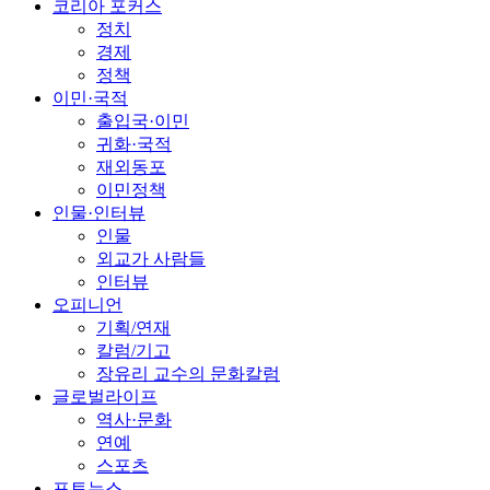
코리아 포커스
정치
경제
정책
이민·국적
출입국·이민
귀화·국적
재외동포
이민정책
인물·인터뷰
인물
외교가 사람들
인터뷰
오피니언
기획/연재
칼럼/기고
장유리 교수의 문화칼럼
글로벌라이프
역사·문화
연예
스포츠
포토뉴스