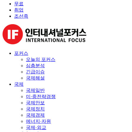
무료
취업
조선족
포커스
오늘의 포커스
심층분석
긴급이슈
국제해설
국제
국제일반
미·중전략경쟁
국제안보
국제정치
국제경제
에너지·자원
국제·외교