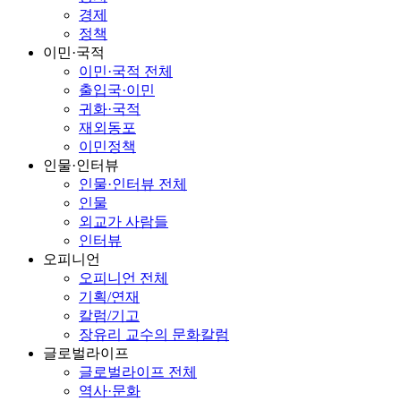
경제
정책
이민·국적
이민·국적 전체
출입국·이민
귀화·국적
재외동포
이민정책
인물·인터뷰
인물·인터뷰 전체
인물
외교가 사람들
인터뷰
오피니언
오피니언 전체
기획/연재
칼럼/기고
장유리 교수의 문화칼럼
글로벌라이프
글로벌라이프 전체
역사·문화