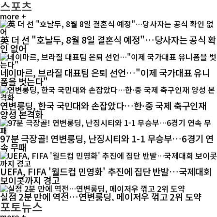
스포츠
more +
英 더 선 "호날두, 8월 8일 결혼식 예정"…당사자는 공식 확
인 없어
네이마르, 브라질 대표팀 은퇴 선언…"이제 국가대표 유니
폼을 벗는다"
연변룽딩, 한국 국민대와 손잡았다…한·중 국제 축구인재
양성 본격화
97분 극장골! 연변룽딩, 난징시티와 1-1 무승부…6경기 연
속 무패
UEFA, FIFA '월드컵 민영화' 추진에 집단 반발…국제대회
보이콧까지 경고
실점 2분 만에 역전…연변룽딩, 메이저우 꺾고 2위 도약
포토뉴스
more +