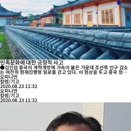
민족문화에 대한 긍정적 사고
●김인섭 중국의 개혁개방에 가속이 붙은 가운데 조선족 인구 감소
는 여전히 현재진행형 일로를 걷고 있다. 이 현상을 두고 중국 정부
는 의사일정에 상정시킨 지 오래고 여러 사회조직들과 수많은 지성
오피니언
인들이 부동한 분야에서 관심을 쏟고 있지만 뭇사람들은 막연히 지
칼럼/기고
켜볼 뿐이다. 인구 급감으로 하여 많은 민족 관련 정책과 조치들이
2020.08.23 11:32
늘 효과 반감이 되면서 민족자치지역의 존폐까지 의심하는 쑥덕공론
오피니언
...
칼럼/기고
2020.08.23 11:32