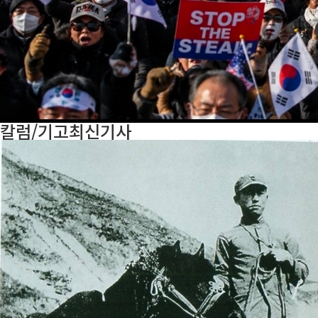
칼럼/기고
최신기사