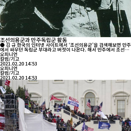
조선의용군과 만주독립군 활동
● 김 규 한국의 인터넷 사이트에서 ‘조선의용군’을 검색해보면 만주
에서 싸우던 독립군 부대라고 버젓이 나온다. 해서 만주에서 조선의
용군 혹은 조선 의용대가 싸웠거니 생각하는 사람들이 많이 있다. 그
오피니언
래서 조선의용군이 곧 조선독립군이고 만주에서 만들어진 조선독립
칼럼/기고
군 백두산 독립군이나 만주 독립군이라고 생각하고 나아가서 항일연
2021.02.20 14:53
군에도 가담하지 않았나 혹은 항일연군에 속...
오피니언
칼럼/기고
2021.02.20 14:53