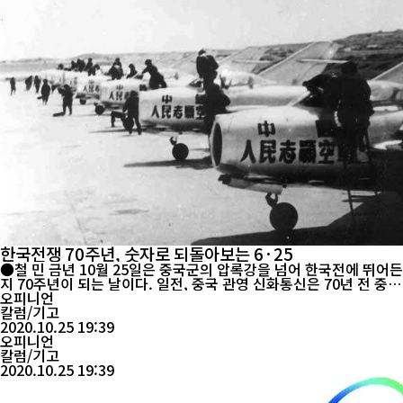
한국전쟁 70주년, 숫자로 되돌아보는 6·25
●철 민 금년 10월 25일은 중국군의 압록강을 넘어 한국전에 뛰어든
지 70주년이 되는 날이다. 일전, 중국 관영 신화통신은 70년 전 중국
군이 한국전에 참가하게 될 당시의 미국과 중국의 경제적 대비, 미군
오피니언
과 중국군 사이의 역량 대비를 하면서 쌍방 간의 현저한 역량 적 차
칼럼/기고
이가 있음에도 불구하고 중국군이 압록강을 넘어 한국전에 뛰어들었
2020.10.25 19:39
고 또한 미군을 38선 부근까지 밀고 내려간 원인과 요소 등을 분석하
오피니언
면...
칼럼/기고
2020.10.25 19:39