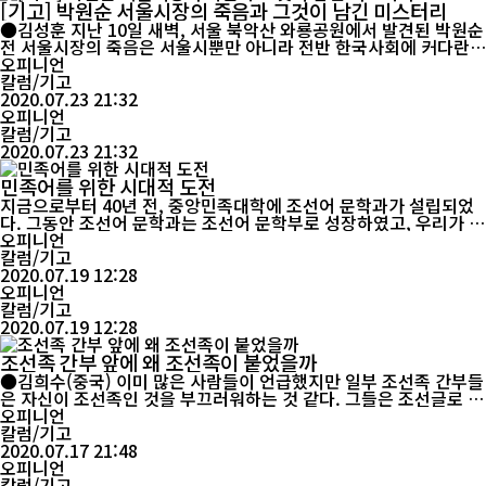
[기고] 박원순 서울시장의 죽음과 그것이 남긴 미스터리
●김성훈 지난 10일 새벽, 서울 북악산 와룡공원에서 발견된 박원순
전 서울시장의 죽음은 서울시뿐만 아니라 전반 한국사회에 커다란
충격을 주고 있다. 그것도 <3선에 성공하며 잘 나가던 박원순>이었
오피니언
기 때문에 더욱 그랬다. 박원순ㅡ서울시장으로 3선에 성공한 이는
칼럼/기고
대한민국 사상 그 유례가 없었다. 그만큼 그는 대다수 서울시 유권자
2020.07.23 21:32
들의 마음을 사로잡았던 인물...
오피니언
칼럼/기고
2020.07.23 21:32
민족어를 위한 시대적 도전
지금으로부터 40년 전, 중앙민족대학에 조선어 문학과가 설립되었
다. 그동안 조선어 문학과는 조선어 문학부로 성장하였고, 우리가 조
선족일 수 있게 하는 우선 조건인 민족 언어와 문학을 지켜가기 위해
오피니언
지금까지 혼신의 노력을 경주하고 있다. 민족은 역사적 기원, 생산방
칼럼/기고
식, 언어, 문화, 풍속 습관과 심리적 정체성 등에서 나타난 공동 특징
2020.07.19 12:28
을 말한다. 통계에 따르면 문화 인류학자들이 제시한 민족 구성의 요
오피니언
소는 ...
칼럼/기고
2020.07.19 12:28
조선족 간부 앞에 왜 조선족이 붙었을까
●김희수(중국) 이미 많은 사람들이 언급했지만 일부 조선족 간부들
은 자신이 조선족인 것을 부끄러워하는 것 같다. 그들은 조선글로 발
언 고를 쓰고 조선말로 발언하면 자신의 문화 수준이 낮아지고 체면
오피니언
이 깎이고 명예가 손상되는 것처럼 여기고 있다. 반면에 한어로 발언
칼럼/기고
하면 문화 수준이 높아지고 체면이 서고 명예가 빛나는 것으로 인지
2020.07.17 21:48
하고 있다. 조선족 간부는 조선족을 위해 일해야 하고 조선족을 대변
오피니언
하여...
칼럼/기고