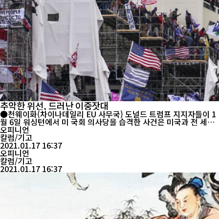
추악한 위선, 드러난 이중잣대
●천웨이화(차이나데일리 EU 사무국) 도널드 트럼프 지지자들이 1
월 6일 워싱턴에서 미 국회 의사당을 습격한 사건은 미국과 전 세계
적으로 비난을 받았다. 조 바이든 미국 대통령 당선자는 "폭동, 폭
오피니언
도, 반란군, 국내 테러리스트"라고 불렀다. 그리고 CNN 방송은 미
칼럼/기고
국인들은 "공포"와 "혐오"로 국회 의사당 폭동을 지켜봤다고 전했
2021.01.17 16:37
오피니언
다. FBI는 화요일에 160 건의 사건 파일...
칼럼/기고
2021.01.17 16:37