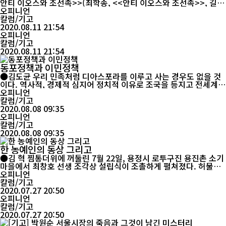
안티 이오스와 조선족>>(최학송, <<안티 이오스와 조선족>>, 길림
신문, 2019.3.4.)이란 글과 <<우리말 굳이 배워야 하나>>(대가 숲
오피니언
을 이룰 때, <<우리 말 굳이 배워야 하나>>, zhixinzhe512.)라는
칼럼/기고
2020.08.11 21:54
글을 읽었다. <&...
오피니언
칼럼/기고
2020.08.11 21:54
동포정책과 이민정책
●김도균 우리 민족처럼 디아스포라를 이루고 사는 경우도 없을 것
이다. 역사적, 경제적 심지어 정치적 이유로 조국을 등지고 전세계
곳곳에 흩어져 부평초 같은 삶을 사는 동포가 750만 명에 이른다. 실
오피니언
무상 동포는 재외국민과 외국국적 동포로 나뉘는데 이는 국적 기준
칼럼/기고
이다. 이런 배경으로 우리에게 동포정책은 각별한 관심과 포용 나아
2020.08.08 09:35
가 활용이 필요한 데 해외거주 동포는 외교부에서, 국...
오피니언
칼럼/기고
2020.08.08 09:35
한 농예인의 동상 그리고
●김 혁 찜통더위에 꺼둘린 7월 22일, 용정시 로투구진 용진촌 소기
마을에서 최창호 선생 조각상 설립식이 조촐하게 펼쳐졌다. 허물어
져가던 ‘사과배선조나무기념비’가 보수되었고 최창호 선생의 100년
오피니언
고택도 다시 손길이 닿아 초옥의 운치를 보이는 가운데 그 고택의 뒤
칼럼/기고
쪽 언덕배기에 ‘사과배의 선구자’로 정평되는 농예인 최창호 선생의
2020.07.27 20:50
오피니언
한백옥 흉상(胸像)이 건립되었다. ...
칼럼/기고
2020.07.27 20:50