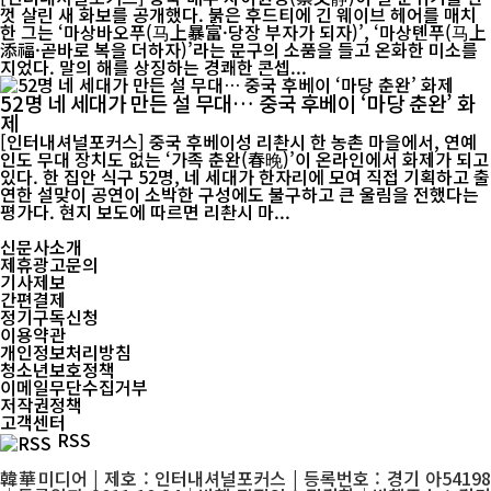
껏 살린 새 화보를 공개했다. 붉은 후드티에 긴 웨이브 헤어를 매치
한 그는 ‘마상바오푸(马上暴富·당장 부자가 되자)’, ‘마상톈푸(马上
添福·곧바로 복을 더하자)’라는 문구의 소품을 들고 온화한 미소를
지었다. 말의 해를 상징하는 경쾌한 콘셉...
52명 네 세대가 만든 설 무대… 중국 후베이 ‘마당 춘완’ 화
제
[인터내셔널포커스] 중국 후베이성 리촨시 한 농촌 마을에서, 연예
인도 무대 장치도 없는 ‘가족 춘완(春晚)’이 온라인에서 화제가 되고
있다. 한 집안 식구 52명, 네 세대가 한자리에 모여 직접 기획하고 출
연한 설맞이 공연이 소박한 구성에도 불구하고 큰 울림을 전했다는
평가다. 현지 보도에 따르면 리촨시 마...
신문사소개
제휴광고문의
기사제보
간편결제
정기구독신청
이용약관
개인정보처리방침
청소년보호정책
이메일무단수집거부
저작권정책
고객센터
RSS
韓華미디어 | 제호 : 인터내셔널포커스 | 등록번호 : 경기 아54198