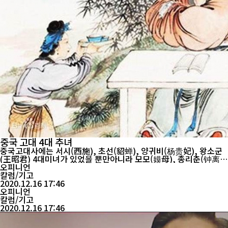
중국 고대 4대 추녀
중국고대사에는 서시(西施), 초선(貂蝉), 양귀비(杨贵妃), 왕소군
(王昭君) 4대미녀가 있었을 뿐만아니라 모모(嫫母), 종리춘(钟离
春), 맹광(孟光), 완씨(阮氏) 4대 추녀도 있었다. 원고시대 황제(黄
오피니언
帝)의 넷째부인 모모 5000년 전에 황제는 치우와 싸워 이겼고 신농
칼럼/기고
을 항복시켜 3대부락을 통일했다. 그때로부터 인류는 야만시대를 결
2020.12.16 17:46
속 짓고 문명...
오피니언
칼럼/기고
2020.12.16 17:46