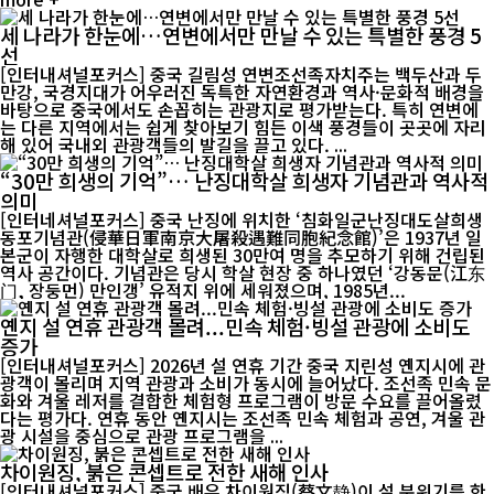
세 나라가 한눈에…연변에서만 만날 수 있는 특별한 풍경 5
선
[인터내셔널포커스] 중국 길림성 연변조선족자치주는 백두산과 두
만강, 국경지대가 어우러진 독특한 자연환경과 역사·문화적 배경을
바탕으로 중국에서도 손꼽히는 관광지로 평가받는다. 특히 연변에
는 다른 지역에서는 쉽게 찾아보기 힘든 이색 풍경들이 곳곳에 자리
해 있어 국내외 관광객들의 발길을 끌고 있다. ...
“30만 희생의 기억”… 난징대학살 희생자 기념관과 역사적
의미
[인터네셔널포커스] 중국 난징에 위치한 ‘침화일군난징대도살희생
동포기념관(侵華日軍南京大屠殺遇難同胞紀念館)’은 1937년 일
본군이 자행한 대학살로 희생된 30만여 명을 추모하기 위해 건립된
역사 공간이다. 기념관은 당시 학살 현장 중 하나였던 ‘강동문(江东
门, 장둥먼) 만인갱’ 유적지 위에 세워졌으며, 1985년...
옌지 설 연휴 관광객 몰려...민속 체험·빙설 관광에 소비도
증가
[인터내셔널포커스] 2026년 설 연휴 기간 중국 지린성 옌지시에 관
광객이 몰리며 지역 관광과 소비가 동시에 늘어났다. 조선족 민속 문
화와 겨울 레저를 결합한 체험형 프로그램이 방문 수요를 끌어올렸
다는 평가다. 연휴 동안 옌지시는 조선족 민속 체험과 공연, 겨울 관
광 시설을 중심으로 관광 프로그램을 ...
차이원징, 붉은 콘셉트로 전한 새해 인사
[인터내셔널포커스] 중국 배우 차이원징(蔡文静)이 설 분위기를 한