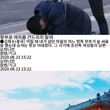
함부로 여자를 건드리지 말라
●김희수(중국) 어릴 때 내가 살던 마을의 어느 한족 부부가 늘 싸움
을 했는데 승자는 항상 아내였다. 그 시기에 조선족 여성들이 남편
앞에서 찍소리도 못했지만 한족들은 달랐다. 한족들의 경우 남자들
오피니언
이 아내 앞에서 찍소리도 못했다. 그 한족 부부는 싸운다 하면 동네
칼럼/기고
가 떠들썩하게 싸우군 했다. 처음에는 집에서 싸우다가 아내가 매를
2020.08.23 15:22
들면 남편은 무서워 밖으로 달아나군 했다. 나는 그 집의 아내가 ...
오피니언
칼럼/기고
2020.08.23 15:22