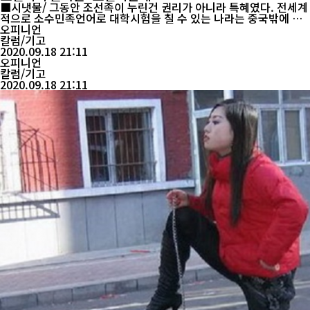
■시냇물/ 그동안 조선족이 누린건 권리가 아니라 특혜였다. 전세계
적으로 소수민족언어로 대학시험을 칠 수 있는 나라는 중국밖에 없
다. 중국의 소수민족정책은 중국이 소수민족에게 베푼 특별혜택이
오피니언
다. 권리가 아니다. 이 점을 알아야 한다. 다들 교육정책의 변화를 마
칼럼/기고
치 권리를 박탈당한것처럼 착각하고 떠드는데 제대로 잘 알아둘 필
2020.09.18 21:11
요가 있다. 혜택이란 원래 없어질수도 있는 것이다. 우리는 특혜가
오피니언
없어지는 과...
칼럼/기고
2020.09.18 21:11