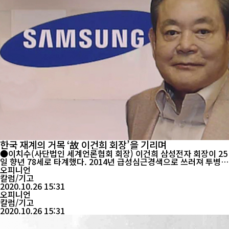
한국 재계의 거목 ‘故 이건희 회장’을 기리며
●이치수(사단법인 세계언론협회 회장) 이건희 삼성전자 회장이 25
일 향년 78세로 타계했다. 2014년 급성심근경색으로 쓰러져 투병해
온 지 6년 만이다. 고 이건희 회장은 32년간 삼성(三星)을 사명에 걸
오피니언
맞게 가전과 모바일, 반도체 부문에서 글로벌 1위로 올리며 세 개의
칼럼/기고
별을 만들었다. 2006년 글로벌 TV 시장을 장악했던 일본 소니를 제
2020.10.26 15:31
치고 1위로 앞섰고, 미국 애플의 막강...
오피니언
칼럼/기고
2020.10.26 15:31