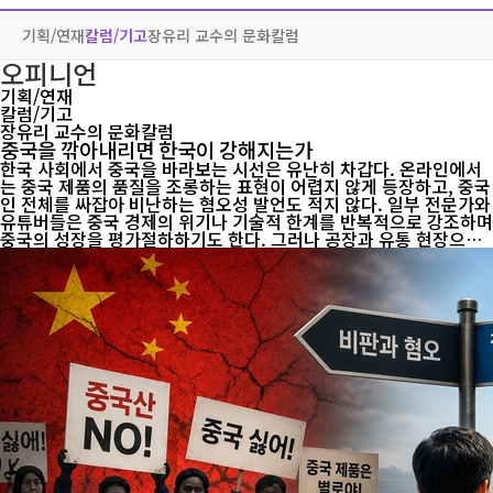
기획/연재
칼럼/기고
장유리 교수의 문화칼럼
오피니언
기획/연재
칼럼/기고
장유리 교수의 문화칼럼
중국을 깎아내리면 한국이 강해지는가
한국 사회에서 중국을 바라보는 시선은 유난히 차갑다. 온라인에서
는 중국 제품의 품질을 조롱하는 표현이 어렵지 않게 등장하고, 중국
인 전체를 싸잡아 비난하는 혐오성 발언도 적지 않다. 일부 전문가와
유튜버들은 중국 경제의 위기나 기술적 한계를 반복적으로 강조하며
중국의 성장을 평가절하하기도 한다. 그러나 공장과 유통 현장으로
들어가면 이야기는 달라진다. 한국 경제는 생각보다 훨씬 깊숙이 중
국의 제조업과 공급망에 연결돼 있다. 관세청이 2025년 3~6월 1,57
6개 수출입업체의 통관·거래 자료 등을 분석하고 67개 업체를 집중
점검한 결과, 23개 업체에서 671억 원 상당의 원산지 표시 위반이
적발됐다. 중국산 리프팅 밴드를 국내에서 다시 포장하면서 ‘Made
in China’ 표시를 제거하고 약 13억 원어치를 유통한 사례가 있었고,
중국산 한방용 침을 국내에서 연마·세척한 뒤 국산으로 표시해 약 7
1억 원어치를 판매한 사례도 확인됐...