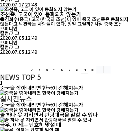
2020.07.17 21:48
조선족, 고국이 있어 동화되지 않는가
●김희수(중국) 고국(한국과 조선)이 있어 중국 조선족은 동화되지
않는다고 낙관하는 사람들이 있다. 정말 그럴까? 사실 중국 조선족
은 지금 경제, 문화, 언어, 문자, 풍속 습관 등에서 주류 민족에 서서
오피니언
히 동화되여가고 있다. 농촌에서는 이농현상으로 농촌 경제발전에
칼럼/기고
서 가장 중요한 땅을 지키지 못하면서 우리 삶의 터전을 잃어가고 있
2020.07.05 12:49
다. 도시에서도 조선족의 민영경제는 매우 취약하다. 물론 대도시에
오피니언
는 비교적...
칼럼/기고
2020.07.05 12:49
1
2
3
4
5
6
7
8
9
10
NEWS
TOP 5
1
중국을 깎아내리면 한국이 강해지는가
실시간뉴스
중국을 깎아내리면 한국이 강해지는가
줄 하나 못 지키면서 관광대국을 말할 수 있나
극우, 이제는 단호히 맞설 때