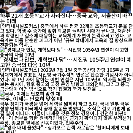
하루 22개 초등학교가 사라진다…중국 교육, 저출산이 바꾸
는 미래
[인터내셔널포커스] 중국에서 하루 평균 22개의 초등학교가 문을 닫
고 있다. 학생 수 증가에 맞춰 학교를 늘리던 시대가 끝나고, 저출산
과 학령인구 감소에 대응하는 교육체계 재편이 본격화되고 있다. 교
육계는 이를 단순한 폐교가 아닌 '규모 확대에서 교육의 질 향상으로
전환되는 역사...
"경제보다 안보, 개혁보다 당"…시진핑 105주년 연설이 예
고한 중국의 다음 10년
[인터내셔널포커스] 2026년 7월 1일 중국공산당 창당 105주년 기
념대회에서 발표된 시진핑 국가주석의 연설은 단순한 기념사가 아니
었다. 약 1만 자에 달하는 이번 연설은 지난 105년의 역사를 되돌아
보는 동시에, 향후 중국의 국정 운영 방향과 대외전략, 그리고 중국
공산당이 어떤 방식으로 장기 집권과 국가 발전을 ...
극우, 이제는 단호히 맞설 때
극우 정치가 국경을 넘어 세력을 넓히려 하고 있다. 국내 일부 극우
성향 단체가 미국에서 공개 활동을 벌였다는 소식은 결코 가볍게 넘
길 일이 아니다. 이들이 내세운 것은 정책 경쟁이나 건전한 비판이
아니라 정부를 향한 원색적인 비난, 근거가 확인되지 않은 부정선거
주장, 종교를 앞세운 선동이었다. 민주주의...