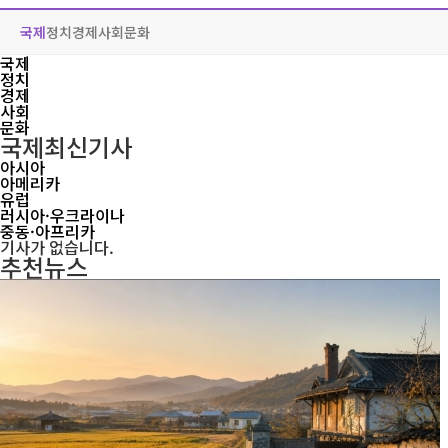
국제
정치
경제
사회
문화
국제
정치
경제
사회
문화
국제
최신기사
아시아
아메리카
유럽
러시아·우크라이나
중동·아프리카
기사가 없습니다.
추천뉴스