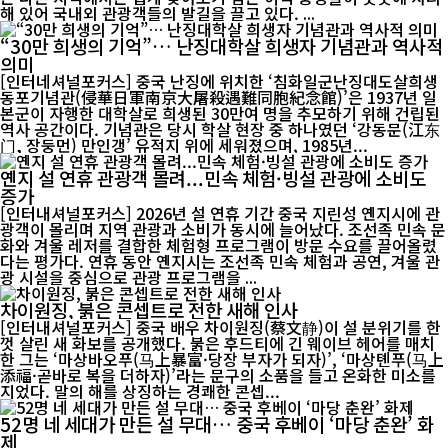
해 있어 국내외 관광객들의 발길을 끌고 있다. ...
“30만 희생의 기억”… 난징대학살 희생자 기념관과 역사적
의미
[인터네셔널포커스] 중국 난징에 위치한 ‘침화일군난징대도살희생
동포기념관(侵華日軍南京大屠殺遇難同胞紀念館)’은 1937년 일
본군이 자행한 대학살로 희생된 30만여 명을 추모하기 위해 건립된
역사 공간이다. 기념관은 당시 학살 현장 중 하나였던 ‘강동문(江东
门, 장둥먼) 만인갱’ 유적지 위에 세워졌으며, 1985년...
옌지 설 연휴 관광객 몰려...민속 체험·빙설 관광에 소비도
증가
[인터내셔널포커스] 2026년 설 연휴 기간 중국 지린성 옌지시에 관
광객이 몰리며 지역 관광과 소비가 동시에 늘어났다. 조선족 민속 문
화와 겨울 레저를 결합한 체험형 프로그램이 방문 수요를 끌어올렸
다는 평가다. 연휴 동안 옌지시는 조선족 민속 체험과 공연, 겨울 관
광 시설을 중심으로 관광 프로그램을 ...
차이원징, 붉은 콘셉트로 전한 새해 인사
[인터내셔널포커스] 중국 배우 차이원징(蔡文静)이 설 분위기를 한
껏 살린 새 화보를 공개했다. 붉은 후드티에 긴 웨이브 헤어를 매치
한 그는 ‘마상바오푸(马上暴富·당장 부자가 되자)’, ‘마상톈푸(马上
添福·곧바로 복을 더하자)’라는 문구의 소품을 들고 온화한 미소를
지었다. 말의 해를 상징하는 경쾌한 콘셉...
52명 네 세대가 만든 설 무대… 중국 후베이 ‘마당 춘완’ 화
제