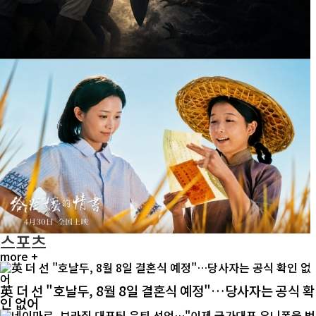
스포츠
more +
英 더 선 "호날두, 8월 8일 결혼식 예정"…당사자는 공식 확
인 없어