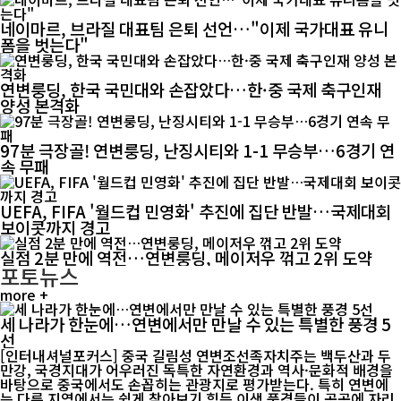
네이마르, 브라질 대표팀 은퇴 선언…"이제 국가대표 유니
폼을 벗는다"
연변룽딩, 한국 국민대와 손잡았다…한·중 국제 축구인재
양성 본격화
97분 극장골! 연변룽딩, 난징시티와 1-1 무승부…6경기 연
속 무패
UEFA, FIFA '월드컵 민영화' 추진에 집단 반발…국제대회
보이콧까지 경고
실점 2분 만에 역전…연변룽딩, 메이저우 꺾고 2위 도약
포토뉴스
more +
세 나라가 한눈에…연변에서만 만날 수 있는 특별한 풍경 5
선
[인터내셔널포커스] 중국 길림성 연변조선족자치주는 백두산과 두
만강, 국경지대가 어우러진 독특한 자연환경과 역사·문화적 배경을
바탕으로 중국에서도 손꼽히는 관광지로 평가받는다. 특히 연변에
는 다른 지역에서는 쉽게 찾아보기 힘든 이색 풍경들이 곳곳에 자리