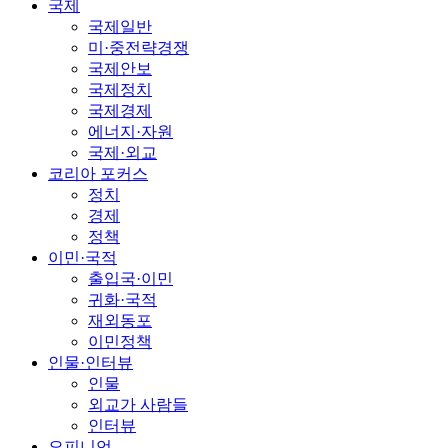
국제
국제일반
미·중전략경쟁
국제안보
국제정치
국제경제
에너지·자원
국제·외교
코리아 포커스
정치
경제
정책
이민·국적
출입국·이민
귀화·국적
재외동포
이민정책
인물·인터뷰
인물
외교가 사람들
인터뷰
오피니언