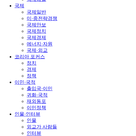
국제
국제일반
미·중전략경쟁
국제안보
국제정치
국제경제
에너지·자원
국제·외교
코리아 포커스
정치
경제
정책
이민·국적
출입국·이민
귀화·국적
재외동포
이민정책
인물·인터뷰
인물
외교가 사람들
인터뷰