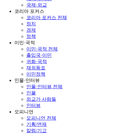
국제·외교
코리아 포커스
코리아 포커스 전체
정치
경제
정책
이민·국적
이민·국적 전체
출입국·이민
귀화·국적
재외동포
이민정책
인물·인터뷰
인물·인터뷰 전체
인물
외교가 사람들
인터뷰
오피니언
오피니언 전체
기획/연재
칼럼/기고