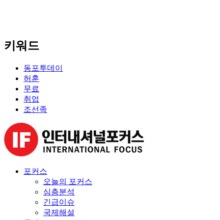
키워드
동포투데이
허훈
무료
취업
조선족
포커스
오늘의 포커스
심층분석
긴급이슈
국제해설